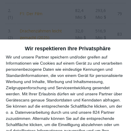
2.
82,4
293,6
F1: Der Film
79
(1)
Mio $
Mio $
3.
Drachenzähmen leicht
32,0
516,9
83
(2)
gemacht (2025)
Mio $
Mio $
Wir respektieren Ihre Privatsphäre
4.
13,7
972,7
Lilo & Stitch (2025)
53
Wir und unsere Partner speichern und/oder greifen auf
(6)
Mio $
Mio $
Informationen wie Cookies auf einem Gerät zu und verarbeiten
personenbezogene Daten wie eindeutige Kennungen und
5.
12,4
96,8
Elio
49
Standardinformationen, die von einem Gerät für personalisierte
(5)
Mio $
Mio $
Werbung und Inhalte, Werbung und Inhaltsmessung,
Zielgruppenforschung und Serviceentwicklung gesendet
6.
11,6
125,8
werden.
Mit Ihrer Erlaubnis dürfen wir und unsere Partner über
28 Years Later
65
(3)
Mio $
Mio $
Gerätescans genaue Standortdaten und Kenndaten abfragen.
Sie können auf die entsprechende Schaltfläche klicken, um der
7.
Detective Conan: One-
10,0
141,2
o. a. Datenverarbeitung durch uns und unsere 824 Partner
11
zuzustimmen. Alternativ können Sie auf die entsprechende
(4)
eyed Flashback
Mio $
Mio $
Schaltfläche klicken, um die Einwilligung abzulehnen oder um
auf detailliertere Informationen zuzugreifen und um Ihre