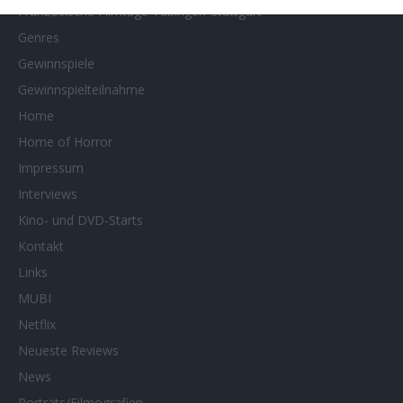
Französische Filmtage Tübingen-Stuttgart
Genres
Gewinnspiele
Gewinnspielteilnahme
Home
Home of Horror
Impressum
Interviews
Kino- und DVD-Starts
Kontakt
Links
MUBI
Netflix
Neueste Reviews
News
Porträts/Filmografien