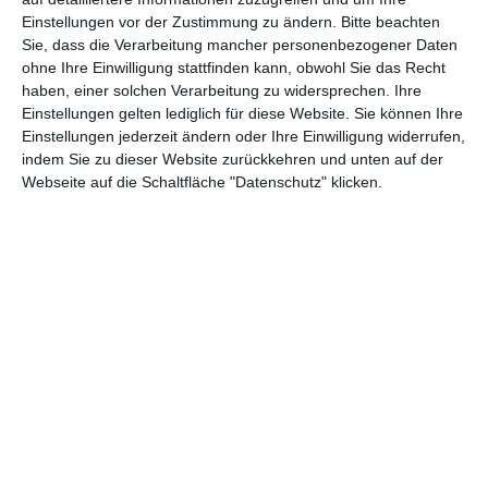
8.
Mission: Impossible – The
6,6
576,2
67
Einstellungen vor der Zustimmung zu ändern.
Bitte beachten
(8)
Final Reckoning
Mio $
Mio $
Sie, dass die Verarbeitung mancher personenbezogener Daten
ohne Ihre Einwilligung stattfinden kann, obwohl Sie das Recht
9.
6,4
10,3
haben, einer solchen Verarbeitung zu widersprechen. Ihre
Malice
1
(-)
Mio $
Mio $
Einstellungen gelten lediglich für diese Website. Sie können Ihre
Einstellungen jederzeit ändern oder Ihre Einwilligung widerrufen,
10
indem Sie zu dieser Website zurückkehren und unten auf der
6,2
30,7
Webseite auf die Schaltfläche "Datenschutz" klicken.
.
M3GAN 2.0
81
Mio $
Mio $
(7)
* Einspielergebnisse vom Wochenende
** Einspielergebnisse insgesamt
*** Anzahl der Länder, in denen der Film läuft
Quelle:
comScore
(Anzeige)