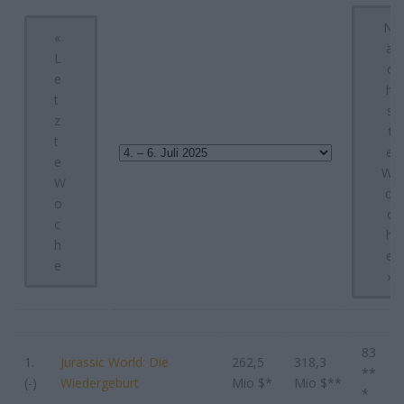
N
«
ä
L
c
e
h
t
s
z
t
t
e
e
W
W
o
o
c
c
h
h
e
e
»
83
1.
Jurassic World: Die
262,5
318,3
**
(-)
Wiedergeburt
Mio $*
Mio $**
*