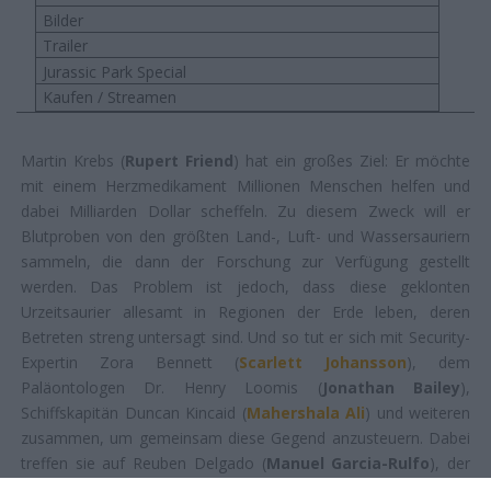
Bilder
Trailer
Jurassic Park Special
Kaufen / Streamen
Martin Krebs (
Rupert Friend
) hat ein großes Ziel: Er möchte
mit einem Herzmedikament Millionen Menschen helfen und
dabei Milliarden Dollar scheffeln. Zu diesem Zweck will er
Blutproben von den größten Land-, Luft- und Wassersauriern
sammeln, die dann der Forschung zur Verfügung gestellt
werden. Das Problem ist jedoch, dass diese geklonten
Urzeitsaurier allesamt in Regionen der Erde leben, deren
Betreten streng untersagt sind. Und so tut er sich mit Security-
Expertin Zora Bennett (
Scarlett Johansson
), dem
Paläontologen Dr. Henry Loomis (
Jonathan Bailey
),
Schiffskapitän Duncan Kincaid (
Mahershala Ali
) und weiteren
zusammen, um gemeinsam diese Gegend anzusteuern. Dabei
treffen sie auf Reuben Delgado (
Manuel Garcia-Rulfo
), der
mit seinen Töchtern Teresa (
Luna Blaise
) und Isabella