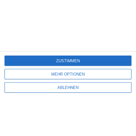
Oliver Armknecht
Abenteuer
Action
Amazon Prime Video
Komödie
Serie
USA
Mittwoch, 22. Juli 2026
SCHREIBE EINEN KOMMENTAR
ZUSTIMMEN
Deine E-Mail-Adresse wird nicht veröffentlicht.
Erforderliche Felder sind
mit
*
markiert
MEHR OPTIONEN
Kommentar
*
ABLEHNEN