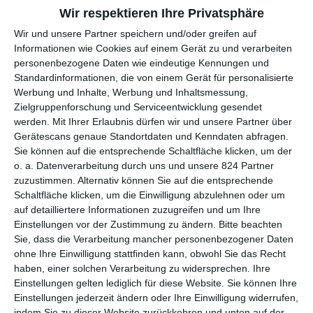
Wir respektieren Ihre Privatsphäre
(
Audrina Miranda
) sowie Teresas Freund Xavier (
David
Iacono
) selbst gerade eine beinahe fatale Begegnung mit
Wir und unsere Partner speichern und/oder greifen auf
einem Saurier hatten …
Informationen wie Cookies auf einem Gerät zu und verarbeiten
personenbezogene Daten wie eindeutige Kennungen und
Standardinformationen, die von einem Gerät für personalisierte
NEUSTART DES DINO-FRANCHISES
Werbung und Inhalte, Werbung und Inhaltsmessung,
Zielgruppenforschung und Serviceentwicklung gesendet
Als
Jurassic World
2015 in die Kinos kam, war die Neugierde
werden.
Mit Ihrer Erlaubnis dürfen wir und unsere Partner über
groß: Würde es dem Reboot des einst so erfolgreichen
Gerätescans genaue Standortdaten und Kenndaten abfragen.
Franchises gelingen, an vergangene Tage anzuknüpfen?
Sie können auf die entsprechende Schaltfläche klicken, um der
o. a. Datenverarbeitung durch uns und unsere 824 Partner
Kommerziell muss man das bejahen: Noch immer rangiert das
zuzustimmen. Alternativ können Sie auf die entsprechende
Dinoabenteuer mit Einnahmen von knapp 1,7 Milliarden US-
Schaltfläche klicken, um die Einwilligung abzulehnen oder um
Dollar unter den zehn ertragsreichsten Filmen aller Zeiten. Die
auf detailliertere Informationen zuzugreifen und um Ihre
Resonanz war bei den Nachfolgern
Jurassic World: Das
Einstellungen vor der Zustimmung zu ändern.
Bitte beachten
gefallene Königreich
(2018) und
Jurassic World: Ein neues
Sie, dass die Verarbeitung mancher personenbezogener Daten
Zeitalter
(2022) zwar bescheiden, es reichte aber noch für 1,3
ohne Ihre Einwilligung stattfinden kann, obwohl Sie das Recht
bzw. 1 Milliarde. Entsprechend groß sind die Erwartungen an
haben, einer solchen Verarbeitung zu widersprechen. Ihre
Jurassic World: Die Wiedergeburt
, mit dem ein weiterer
Einstellungen gelten lediglich für diese Website. Sie können Ihre
Neustart ansteht – mit neuen Figuren und einer für sich
Einstellungen jederzeit ändern oder Ihre Einwilligung widerrufen,
stehenden Geschichte.
indem Sie zu dieser Website zurückkehren und unten auf der