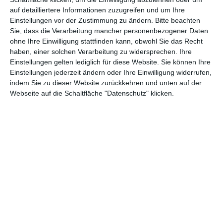
o
auf detailliertere Informationen zuzugreifen und um Ihre
Einstellungen vor der Zustimmung zu ändern.
Bitte beachten
2.
Sie, dass die Verarbeitung mancher personenbezogener Daten
7.
168.77
983.155
M3GAN 2.0
W
ohne Ihre Einwilligung stattfinden kann, obwohl Sie das Recht
(6)
8 £
£
o
haben, einer solchen Verarbeitung zu widersprechen. Ihre
Einstellungen gelten lediglich für diese Website. Sie können Ihre
7.
Einstellungen jederzeit ändern oder Ihre Einwilligung widerrufen,
8.
Mission: Impossible –
167.57
25.882.5
indem Sie zu dieser Website zurückkehren und unten auf der
W
(7)
The Final Reckoning
4 £
06 £
Webseite auf die Schaltfläche "Datenschutz" klicken.
o
2.
9.
155.61
529.270
Sardaar Ji 3
W
(8)
2 £
£
o
10.
6.
The Ballad of Wallis
92.131
1.681.11
(12
W
Island
£
8 £
)
o
* Einspielergebnis am Wochenende