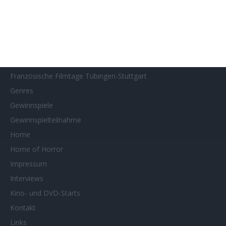
Filmstarts 2024
Filmstarts 2025
Filmstarts 2026
Filmtastic
Filmtipps
Französische Filmtage Tübingen-Stuttgart
Genres
Gewinnspiele
Gewinnspielteilnahme
Home
Home of Horror
Impressum
Interviews
Kino- und DVD-Starts
Kontakt
Links