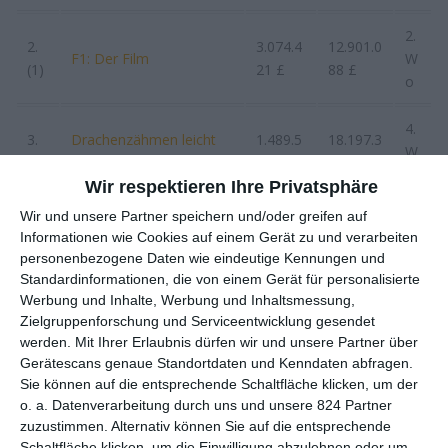
2.
2.
3.074.4
12.901.0
F1: Der Film
W
(1)
21 £
88 £
o
4.
3.
Drachenzähmen leicht
1.489.5
18.197.3
W
(3)
gemacht (2025)
73 £
43 £
o
Wir respektieren Ihre Privatsphäre
Wir und unsere Partner speichern und/oder greifen auf
3.
4.
1.409.2
12.450.1
Informationen wie Cookies auf einem Gerät zu und verarbeiten
28 Years Later
W
(2)
91 £
70 £
personenbezogene Daten wie eindeutige Kennungen und
o
Standardinformationen, die von einem Gerät für personalisierte
Werbung und Inhalte, Werbung und Inhaltsmessung,
3.
Zielgruppenforschung und Serviceentwicklung gesendet
5.
691.06
3.042.68
Elio
W
werden.
Mit Ihrer Erlaubnis dürfen wir und unsere Partner über
(4)
2 £
5 £
o
Gerätescans genaue Standortdaten und Kenndaten abfragen.
Sie können auf die entsprechende Schaltfläche klicken, um der
o. a. Datenverarbeitung durch uns und unsere 824 Partner
7.
6.
476.64
35.742.0
zuzustimmen. Alternativ können Sie auf die entsprechende
Lilo & Stitch (2025)
W
(5)
3 £
82 £
Schaltfläche klicken, um die Einwilligung abzulehnen oder um