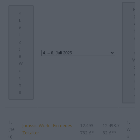
N
«
ä
L
c
e
h
t
s
z
t
t
e
e
W
W
o
o
c
c
h
h
e
e
»
1.
1.
Jurassic World: Ein neues
12.493.
12.493.7
(ne
W
Zeitalter
782 £*
82 £**
u)
o