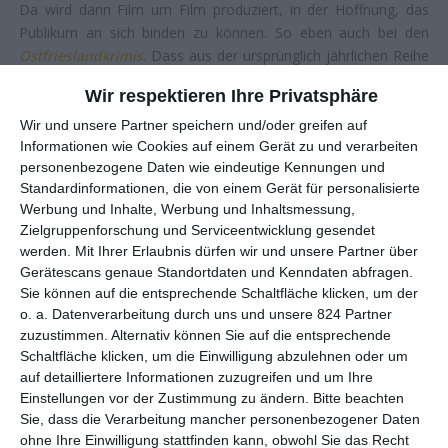
Da wird dann Film um Film produziert, in der Hoffnung, das
Publikum an sich binden zu können. So eben auch bei den
Ostfrieslandkrimis
. Dass aus der ursprünglich jährlichen Reihe
eine wurde, die gleich mehrfach pro Jahr bedient wird, ist
Wir respektieren Ihre Privatsphäre
bekannt. Und doch dürften Fans etwas überrascht sein, wie
schnell es diesmal ging: Nicht einmal zwei Wochen nach
Wir und unsere Partner speichern und/oder greifen auf
Informationen wie Cookies auf einem Gerät zu und verarbeiten
Ostfriesenfluch
gibt es bereits den nächsten Teil, es ist der 13.
personenbezogene Daten wie eindeutige Kennungen und
bislang. Business as usual ist trotzdem nicht angesagt. So wird
Standardinformationen, die von einem Gerät für personalisierte
der Film auf
arte
ausgestrahlt, statt im
ZDF
. Sicher, die beiden
Werbung und Inhalte, Werbung und Inhaltsmessung,
Sender arbeiten auch sonst immer mal wieder bei Krimis
Zielgruppenforschung und Serviceentwicklung gesendet
zusammen. Dass die Reihe aber mittendrin wechselt, ist schon
werden.
Mit Ihrer Erlaubnis dürfen wir und unsere Partner über
erklärungsbedürftig.
Gerätescans genaue Standortdaten und Kenndaten abfragen.
Sie können auf die entsprechende Schaltfläche klicken, um der
Eine weitere Änderung, auf die sich Fans gefasst machen
o. a. Datenverarbeitung durch uns und unsere 824 Partner
müssen:
Christian Erdmann
ist aus der Reihe ausgestiegen,
zuzustimmen. Alternativ können Sie auf die entsprechende
Hauptfigur Frank wird erstmals von Tom Radisch verkörpert.
Schaltfläche klicken, um die Einwilligung abzulehnen oder um
Der Wechsel ändert aber relativ wenig. Zum einen sehen sich
auf detailliertere Informationen zuzugreifen und um Ihre
die beiden Schauspieler tatsächlich ähnlich, weshalb manche
Einstellungen vor der Zustimmung zu ändern.
Bitte beachten
vielleicht gar nicht merken werden, dass es überhaupt einen
Sie, dass die Verarbeitung mancher personenbezogener Daten
Wechsel gab. Zum anderen hat die Reihe bei den letzten Filmen
ohne Ihre Einwilligung stattfinden kann, obwohl Sie das Recht