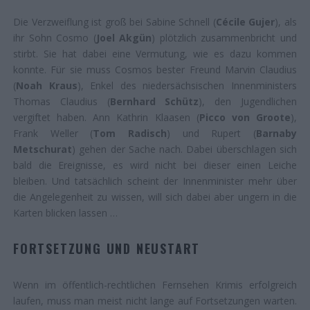
Die Verzweiflung ist groß bei Sabine Schnell (
Cécile Gujer
), als
ihr Sohn Cosmo (
Joel Akgün
) plötzlich zusammenbricht und
stirbt. Sie hat dabei eine Vermutung, wie es dazu kommen
konnte. Für sie muss Cosmos bester Freund Marvin Claudius
(
Noah Kraus
), Enkel des niedersächsischen Innenministers
Thomas Claudius (
Bernhard Schütz
), den Jugendlichen
vergiftet haben. Ann Kathrin Klaasen (
Picco von Groote
),
Frank Weller (
Tom Radisch
) und Rupert (
Barnaby
Metschurat
) gehen der Sache nach. Dabei überschlagen sich
bald die Ereignisse, es wird nicht bei dieser einen Leiche
bleiben. Und tatsächlich scheint der Innenminister mehr über
die Angelegenheit zu wissen, will sich dabei aber ungern in die
Karten blicken lassen …
FORTSETZUNG UND NEUSTART
Wenn im öffentlich-rechtlichen Fernsehen Krimis erfolgreich
laufen, muss man meist nicht lange auf Fortsetzungen warten.