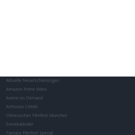
7
The Bombing of Pan Am 103
SITEMAP
Aktuelle Neuerscheinungen
Amazon Prime Video
Anime on Demand
Arthouse CNMA
Chinesisches Filmfest München
Eventkalender
Fantasy Filmfest Special