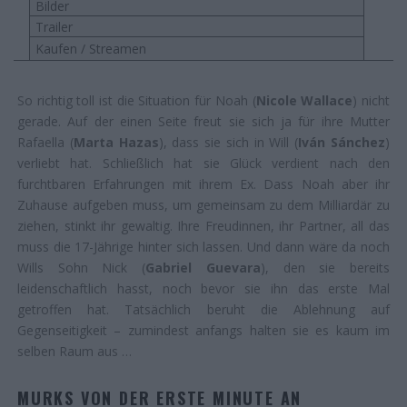
Bilder
Trailer
Kaufen / Streamen
So richtig toll ist die Situation für Noah (
Nicole Wallace
) nicht
gerade. Auf der einen Seite freut sie sich ja für ihre Mutter
Rafaella (
Marta Hazas
), dass sie sich in Will (
Iván Sánchez
)
verliebt hat. Schließlich hat sie Glück verdient nach den
furchtbaren Erfahrungen mit ihrem Ex. Dass Noah aber ihr
Zuhause aufgeben muss, um gemeinsam zu dem Milliardär zu
ziehen, stinkt ihr gewaltig. Ihre Freudinnen, ihr Partner, all das
muss die 17-Jährige hinter sich lassen. Und dann wäre da noch
Wills Sohn Nick (
Gabriel Guevara
), den sie bereits
leidenschaftlich hasst, noch bevor sie ihn das erste Mal
getroffen hat. Tatsächlich beruht die Ablehnung auf
Gegenseitigkeit – zumindest anfangs halten sie es kaum im
selben Raum aus …
MURKS VON DER ERSTE MINUTE AN