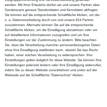
werden.
Mit Ihrer Erlaubnis dürfen wir und unsere Partner über
krachen lassen. Das betrifft nicht nur die Figuren, die jede
Gerätescans genaue Standortdaten und Kenndaten abfragen.
Gelegenheit suchen, um sich gegenseitig das Leben zur Hölle
Sie können auf die entsprechende Schaltfläche klicken, um der
zu machen. Die Geschichte darf im weiteren Verlauf auch auf
o. a. Datenverarbeitung durch uns und unsere 824 Partner
absurde Weise eskalieren. Da geht es dann auf einmal um
zuzustimmen. Alternativ können Sie auf die entsprechende
illegale Autorennen à la
Fast & Furious
, Bandenrivalitäten. Für
Schaltfläche klicken, um die Einwilligung abzulehnen oder um
eine tragische Vorgeschichte ist auch noch Platz, die fast zwei
auf detailliertere Informationen zuzugreifen und um Ihre
Stunden sind vollgestopft mit allem Möglichen und
Einstellungen vor der Zustimmung zu ändern.
Bitte beachten
Unmöglichen. Eines kann man
Culpa Mia – Meine
Sie, dass die Verarbeitung mancher personenbezogener Daten
Schuld
daher kaum vorwerfen: dass zu wenig geschieht. Über
ohne Ihre Einwilligung stattfinden kann, obwohl Sie das Recht
allem schwebt dann noch die Frage, ob zwei Stiefgeschwister
haben, einer solchen Verarbeitung zu widersprechen. Ihre
Einstellungen gelten lediglich für diese Website. Sie können Ihre
wirklich eine Beziehung eingehen sollten. Da wird schon mit
Einstellungen jederzeit ändern oder Ihre Einwilligung widerrufen,
dem Gefühl des Verbotenen gespielt.
indem Sie zu dieser Website zurückkehren und unten auf der
Webseite auf die Schaltfläche "Datenschutz" klicken.
UNSINNIGER GLAMOUR-TRASH
Das führt dazu, dass der Film zahlreiche Klischees und
Stereotypen mit unglaublichem Schwachsinn kombiniert.
Immerhin gelingt es Regisseur und Drehbuchautor
Domingo