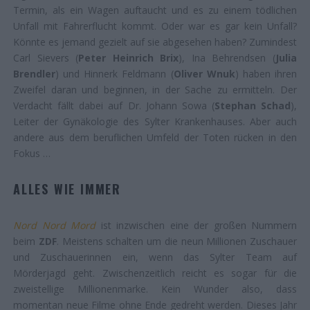
Termin, als ein Wagen auftaucht und es zu einem tödlichen
Unfall mit Fahrerflucht kommt. Oder war es gar kein Unfall?
Könnte es jemand gezielt auf sie abgesehen haben? Zumindest
Carl Sievers (
Peter Heinrich Brix
), Ina Behrendsen (
Julia
Brendler
) und Hinnerk Feldmann (
Oliver Wnuk
) haben ihren
Zweifel daran und beginnen, in der Sache zu ermitteln. Der
Verdacht fällt dabei auf Dr. Johann Sowa (
Stephan Schad
),
Leiter der Gynäkologie des Sylter Krankenhauses. Aber auch
andere aus dem beruflichen Umfeld der Toten rücken in den
Fokus …
ALLES WIE IMMER
Nord Nord Mord
ist inzwischen eine der großen Nummern
beim
ZDF
. Meistens schalten um die neun Millionen Zuschauer
und Zuschauerinnen ein, wenn das Sylter Team auf
Mörderjagd geht. Zwischenzeitlich reicht es sogar für die
zweistellige Millionenmarke. Kein Wunder also, dass
momentan neue Filme ohne Ende gedreht werden. Dieses Jahr