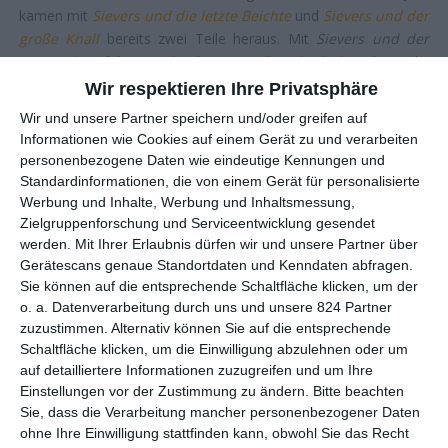
kamen mit
Sievers und die letzte Beichte
und
Sievers und der
große Knall
bereits zwei Teile heraus. Mit
Sievers und der
erste Schrei
folgt nun der dritte Streich und schickt sich an, die
großen Erfolge der Vorgängerfilme zu wiederholen. Und so
Wir respektieren Ihre Privatsphäre
sucht man Neuerungen vergeblich, da wird auf das bisherige
Wir und unsere Partner speichern und/oder greifen auf
Rezept gesetzt, größere Experimente sind streng verboten.
Informationen wie Cookies auf einem Gerät zu und verarbeiten
Man will ja niemanden verprellen.
personenbezogene Daten wie eindeutige Kennungen und
Standardinformationen, die von einem Gerät für personalisierte
Ein Problem ist das nicht unbedingt, man muss nicht ständig
Werbung und Inhalte, Werbung und Inhaltsmessung,
das Rad neu erfinden. Anfangs ist der Film auch durchaus
Zielgruppenforschung und Serviceentwicklung gesendet
unterhaltsam, wenn
Nord Nord Mord: Sievers und der erste
werden.
Mit Ihrer Erlaubnis dürfen wir und unsere Partner über
Schrei
dem Ruf der Reihe treu bleibt und auf schräge Figuren
Gerätescans genaue Standortdaten und Kenndaten abfragen.
setzt. Dieses Mal sind es ein paar Vogelbeobachter, die für
Sie können auf die entsprechende Schaltfläche klicken, um der
humoristische Tupfer sorgen. Außerdem darf sich Sievers mit
o. a. Datenverarbeitung durch uns und unsere 824 Partner
einer Katze herumplagen, die es auf seine Goldfische
zuzustimmen. Alternativ können Sie auf die entsprechende
Schaltfläche klicken, um die Einwilligung abzulehnen oder um
abgesehen haben. Auch das ist ganz amüsant, selbst wenn es
auf detailliertere Informationen zuzugreifen und um Ihre
mit der eigentlichen Geschichte nichts zu tun hat, sondern nur
Einstellungen vor der Zustimmung zu ändern.
Bitte beachten
eine kleine Nebenhandlung ist. Im Gegenzug ist Feldmann,
Sie, dass die Verarbeitung mancher personenbezogener Daten
sonst als besserwisserischer Clown für die Komik zuständig,
ohne Ihre Einwilligung stattfinden kann, obwohl Sie das Recht
dieses Mal auffallend zurückhaltend. Da ist nur wenig zu holen.