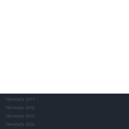
SITEMAP
Aktuelle Neuerscheinungen
Amazon Prime Video
Anime on Demand
Arthouse CNMA
Chinesisches Filmfest München
Eventkalender
Fantasy Filmfest Special
Filmfeste
Filmstarts 2017
Filmstarts 2018
Filmstarts 2019
Filmstarts 2020