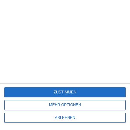
Science Fiction
(1.327)
Serie
(2.471)
Spiele-Adaption
(131)
Splatter
(21)
Sport
(344)
Stand-up-Comedy
(2)
Thriller
(3.178)
Western
(269)
TV-Programm (August 2026)
ZUSTIMMEN
MEHR OPTIONEN
Kinocharts weltweit (24. – 26. Juli 2026)
ABLEHNEN