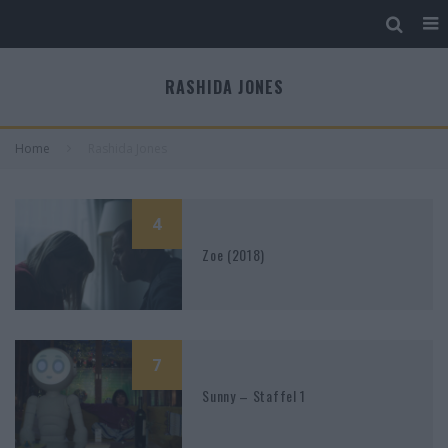
RASHIDA JONES
Home
Rashida Jones
4
Zoe (2018)
7
Sunny – Staffel 1