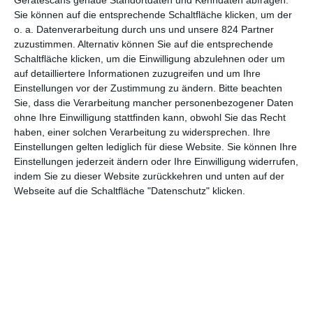
Gerätescans genaue Standortdaten und Kenndaten abfragen.
7
Sie können auf die entsprechende Schaltfläche klicken, um der
On The Rocks
o. a. Datenverarbeitung durch uns und unsere 824 Partner
zuzustimmen. Alternativ können Sie auf die entsprechende
Schaltfläche klicken, um die Einwilligung abzulehnen oder um
auf detailliertere Informationen zuzugreifen und um Ihre
Einstellungen vor der Zustimmung zu ändern.
Bitte beachten
1
2
Sie, dass die Verarbeitung mancher personenbezogener Daten
ohne Ihre Einwilligung stattfinden kann, obwohl Sie das Recht
haben, einer solchen Verarbeitung zu widersprechen. Ihre
Einstellungen gelten lediglich für diese Website. Sie können Ihre
Einstellungen jederzeit ändern oder Ihre Einwilligung widerrufen,
MITGLIED WERDEN UND VORTEILE
indem Sie zu dieser Website zurückkehren und unten auf der
GENIESSEN
Webseite auf die Schaltfläche "Datenschutz" klicken.