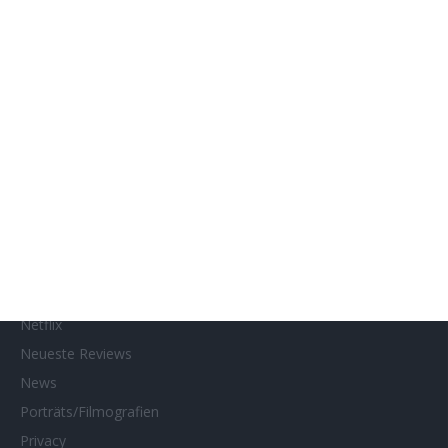
Genres
Gewinnspiele
Gewinnspielteilnahme
Home
Home of Horror
Impressum
Interviews
Kino- und DVD-Starts
Kontakt
Links
MUBI
Netflix
Neueste Reviews
News
Porträts/Filmografien
Privacy