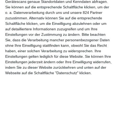
Gerätescans genaue Standortdaten und Kenndaten abfragen.
Sie können auf die entsprechende Schaltfläche klicken, um der
7
o. a. Datenverarbeitung durch uns und unsere 824 Partner
Meet Cute – Mein täglich erstes
zuzustimmen. Alternativ können Sie auf die entsprechende
Date
Schaltfläche klicken, um die Einwilligung abzulehnen oder um
auf detailliertere Informationen zuzugreifen und um Ihre
Einstellungen vor der Zustimmung zu ändern.
Bitte beachten
Sie, dass die Verarbeitung mancher personenbezogener Daten
1
2
ohne Ihre Einwilligung stattfinden kann, obwohl Sie das Recht
haben, einer solchen Verarbeitung zu widersprechen. Ihre
Einstellungen gelten lediglich für diese Website. Sie können Ihre
Einstellungen jederzeit ändern oder Ihre Einwilligung widerrufen,
indem Sie zu dieser Website zurückkehren und unten auf der
Webseite auf die Schaltfläche "Datenschutz" klicken.
MITGLIED WERDEN UND VORTEILE
GENIESSEN