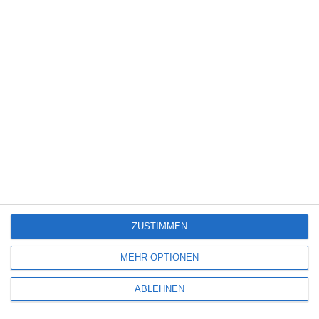
Science Fiction
(1.327)
Serie
(2.471)
Spiele-Adaption
(131)
Splatter
(21)
Sport
(344)
Stand-up-Comedy
(2)
Thriller
(3.178)
Western
(269)
4
The Devil’s Mouth – Der Teufelsschlund
ZUSTIMMEN
5
MEHR OPTIONEN
Die Chefin: Deadline
ABLEHNEN