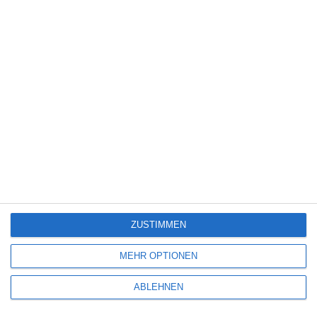
Science Fiction
(1.330)
Serie
(2.476)
Spiele-Adaption
(131)
Splatter
(21)
Sport
(345)
Stand-up-Comedy
(2)
Thriller
(3.181)
Western
(269)
5
Die Chefin: Der Wolf
ZUSTIMMEN
6
MEHR OPTIONEN
Heute fängt mein neues Leben an
ABLEHNEN