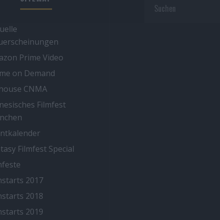
uelle
uerscheinungen
zon Prime Video
ime on Demand
thouse CNMA
nesisches Filmfest
nchen
ntkalender
tasy Filmfest Special
mfeste
mstarts 2017
mstarts 2018
mstarts 2019