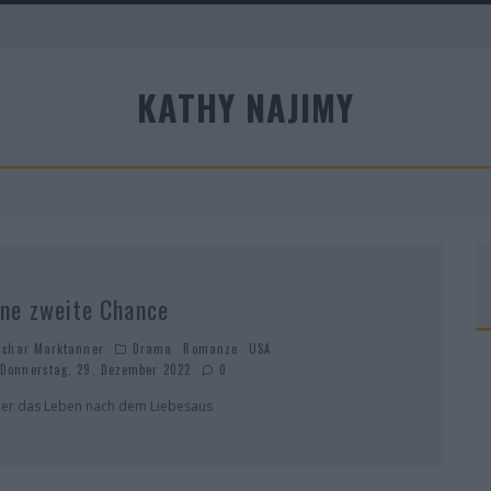
KATHY NAJIMY
A
ine zweite Chance
schar Marktanner
Drama
Romanze
USA
Donnerstag, 29. Dezember 2022
0
er das Leben nach dem Liebesaus