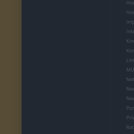
Ho
Ho
Im
Int
Kin
Kon
Lin
MU
Net
Neu
Ne
Por
Pri
Ra