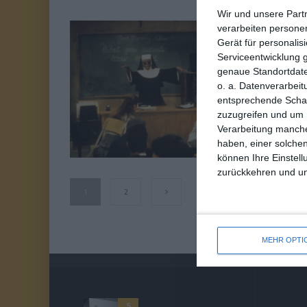
Wir und unsere Part
verarbeiten persone
4
Gerät für personali
S
Serviceentwicklung 
VON 10
genaue Standortdate
Ol
o. a. Datenverarbeit
entsprechende Schalt
zuzugreifen und um 
Ei
Verarbeitung manche
haben, einer solchen
können Ihre Einstell
zurückkehren und unt
1
2
MEHR OPTI
5