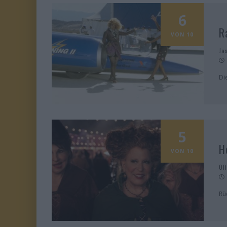
6
R
VON 10
Ja
Di
5
H
VON 10
Ol
Rü