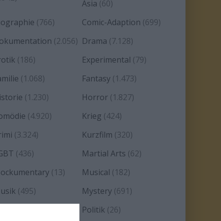
Asia
(60)
iographie
(766)
Comic-Adaption
(699)
okumentation
(2.056)
Drama
(7.128)
rotik
(186)
Experimental
(79)
amilie
(1.068)
Fantasy
(1.473)
istorie
(1.230)
Horror
(1.827)
omödie
(4.920)
Krieg
(424)
rimi
(3.324)
Kurzfilm
(320)
GBT
(436)
Martial Arts
(62)
ockumentary
(13)
Musical
(182)
usik
(495)
Mystery
(691)
oir
(29)
Politik
(26)