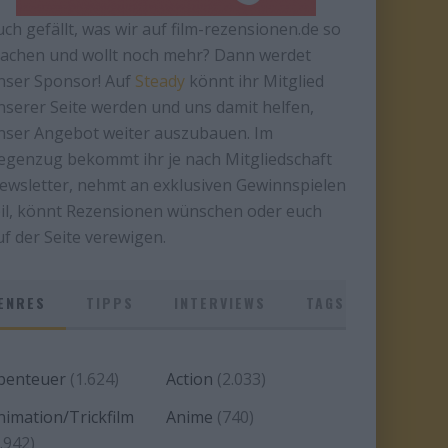
uch gefällt, was wir auf film-rezensionen.de so
achen und wollt noch mehr? Dann werdet
nser Sponsor! Auf
Steady
könnt ihr Mitglied
nserer Seite werden und uns damit helfen,
nser Angebot weiter auszubauen. Im
egenzug bekommt ihr je nach Mitgliedschaft
ewsletter, nehmt an exklusiven Gewinnspielen
eil, könnt Rezensionen wünschen oder euch
uf der Seite verewigen.
ENRES
TIPPS
INTERVIEWS
TAGS
benteuer
(1.624)
Action
(2.033)
nimation/Trickfilm
Anime
(740)
.942)