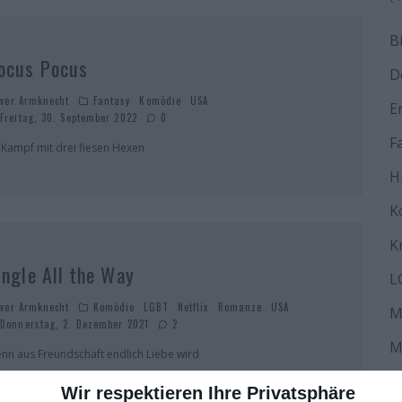
B
ocus Pocus
D
iver Armknecht
Fantasy
Komödie
USA
E
Freitag, 30. September 2022
0
F
 Kampf mit drei fiesen Hexen
H
K
K
ingle All the Way
L
iver Armknecht
Komödie
LGBT
Netflix
Romanze
USA
M
Donnerstag, 2. Dezember 2021
2
M
nn aus Freundschaft endlich Liebe wird
N
Wir respektieren Ihre Privatsphäre