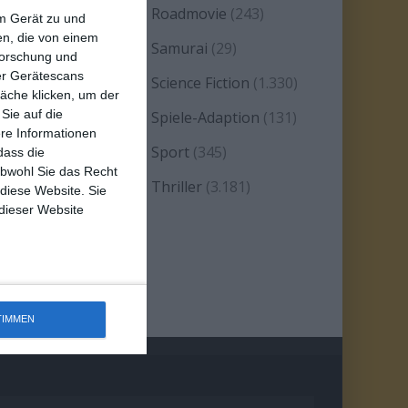
eality TV/Show
(69)
Roadmovie
(243)
em Gerät zu und
n, die von einem
omanze
(1.585)
Samurai
(29)
forschung und
ber Gerätescans
atire
(93)
Science Fiction
(1.330)
äche klicken, um der
Sie auf die
erie
(2.476)
Spiele-Adaption
(131)
ere Informationen
platter
(21)
Sport
(345)
dass die
obwohl Sie das Recht
tand-up-Comedy
(2)
Thriller
(3.181)
 diese Website. Sie
 dieser Website
estern
(269)
TIMMEN