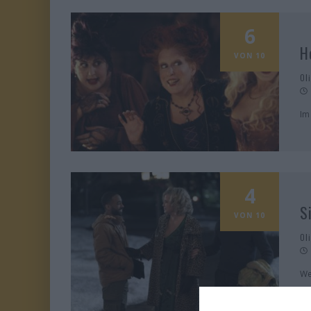
6
H
VON 10
Ol
Im
4
S
VON 10
Ol
We