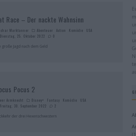
E
m
at Race – Der nackte Wahnsinn
u
schar Marktanner
Abenteuer
Action
Komödie
USA
u
Dienstag, 25. Oktober 2022
0
u
e große Jagd nach dem Geld
G
N
t
a
ocus Pocus 2
G
iver Armknecht
Disney+
Fantasy
Komödie
USA
Freitag, 30. September 2022
2
A
ckkehr der drei Hexenschwestern
A
(1