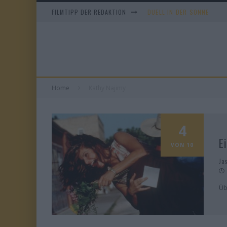
FILMTIPP DER REDAKTION
DUELL IN DER SONNE
EVERYTIME
WHAM! – 10 DAYS IN CHIN
TANGLES
Home
Kathy Najimy
4
E
VON 10
Ja
Üb