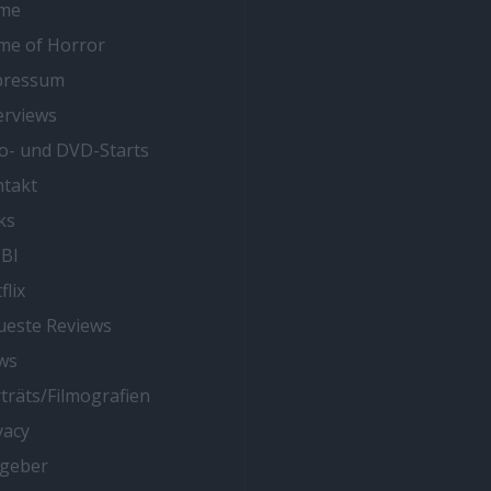
me
me of Horror
pressum
erviews
o- und DVD-Starts
takt
ks
BI
flix
este Reviews
ws
träts/Filmografien
vacy
tgeber