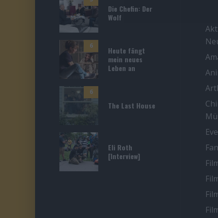
Die Chefin: Der
Wolf
Akt
Ne
6
Heute fängt
Ama
mein neues
Leben an
An
Ar
6
Chi
The Last House
Mü
Eve
Eli Roth
Fan
[Interview]
Fil
Fil
Fil
Fil