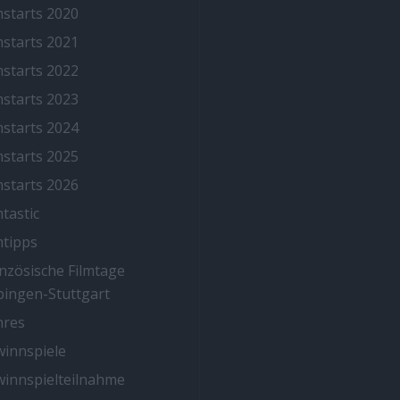
mstarts 2020
mstarts 2021
mstarts 2022
mstarts 2023
mstarts 2024
mstarts 2025
mstarts 2026
mtastic
mtipps
nzösische Filmtage
ingen-Stuttgart
nres
innspiele
innspielteilnahme