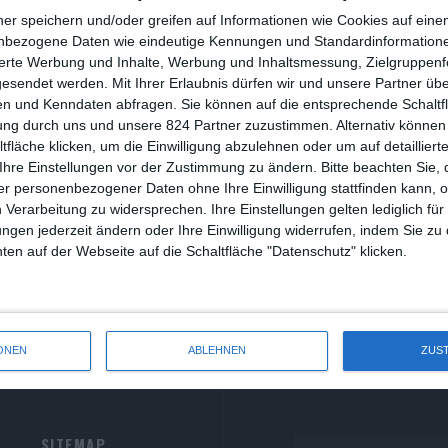
R
ner speichern und/oder greifen auf Informationen wie Cookies auf ein
nbezogene Daten wie eindeutige Kennungen und Standardinformatione
R
sierte Werbung und Inhalte, Werbung und Inhaltsmessung, Zielgruppen
ister Act 2 – In göttlicher Mission
gesendet werden.
Mit Ihrer Erlaubnis dürfen wir und unsere Partner ü
S
n und Kenndaten abfragen. Sie können auf die entsprechende Schaltfl
iver Armknecht
Komödie
Musik
USA
Dienstag, 25. Mai 2021
ung durch uns und unsere 824 Partner zuzustimmen. Alternativ können 
S
0
fläche klicken, um die Einwilligung abzulehnen oder um auf detailliert
S
Ihre Einstellungen vor der Zustimmung zu ändern.
Bitte beachten Sie, 
ne falsche Nonne als Ghetto-Musiklehrerin
r personenbezogener Daten ohne Ihre Einwilligung stattfinden kann, 
S
 Verarbeitung zu widersprechen. Ihre Einstellungen gelten lediglich für
ungen jederzeit ändern oder Ihre Einwilligung widerrufen, indem Sie zu
W
en auf der Webseite auf die Schaltfläche "Datenschutz" klicken.
ONEN
ABLEHNEN
ZUS
SITEMAP