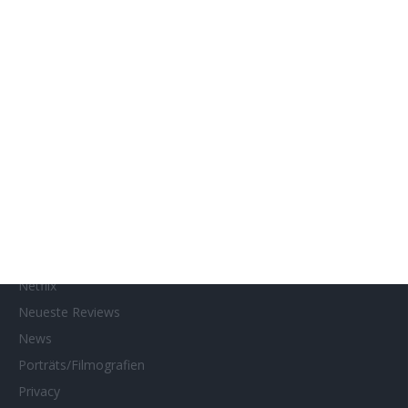
Gewinnspiele
Gewinnspielteilnahme
Home
Home of Horror
Impressum
Interviews
Kino- und DVD-Starts
Kontakt
Links
MUBI
Netflix
Neueste Reviews
News
Porträts/Filmografien
Privacy