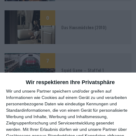
0
Das Hausmädchen (2010)
7
Squid Game – Staffel 1
Wir respektieren Ihre Privatsphäre
Wir und unsere Partner speichern und/oder greifen auf
Informationen wie Cookies auf einem Gerät zu und verarbeiten
5
personenbezogene Daten wie eindeutige Kennungen und
Standardinformationen, die von einem Gerät für personalisierte
Deliver Us From Evil (2020)
Werbung und Inhalte, Werbung und Inhaltsmessung,
Zielgruppenforschung und Serviceentwicklung gesendet
werden.
Mit Ihrer Erlaubnis dürfen wir und unsere Partner über
Gerätescans genaue Standortdaten und Kenndaten abfragen.