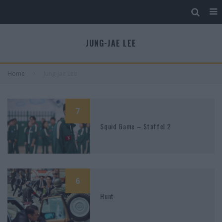
JUNG-JAE LEE
Home
Jung-jae Lee
7
Squid Game – Staffel 2
6
Hunt