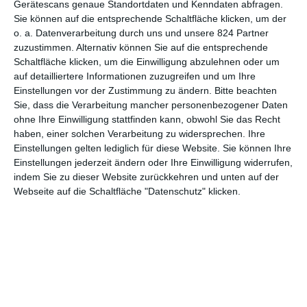
Gerätescans genaue Standortdaten und Kenndaten abfragen.
Sie können auf die entsprechende Schaltfläche klicken, um der
3
o. a. Datenverarbeitung durch uns und unsere 824 Partner
Das Traumschiff: Kolumbien
zuzustimmen. Alternativ können Sie auf die entsprechende
Schaltfläche klicken, um die Einwilligung abzulehnen oder um
auf detailliertere Informationen zuzugreifen und um Ihre
Einstellungen vor der Zustimmung zu ändern.
Bitte beachten
Sie, dass die Verarbeitung mancher personenbezogener Daten
1
2
3
4
ohne Ihre Einwilligung stattfinden kann, obwohl Sie das Recht
haben, einer solchen Verarbeitung zu widersprechen. Ihre
Einstellungen gelten lediglich für diese Website. Sie können Ihre
Einstellungen jederzeit ändern oder Ihre Einwilligung widerrufen,
indem Sie zu dieser Website zurückkehren und unten auf der
Webseite auf die Schaltfläche "Datenschutz" klicken.
MITGLIED WERDEN UND VORTEILE
GENIESSEN