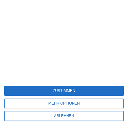
Science Fiction
(1.330)
Serie
(2.476)
Spiele-Adaption
(131)
Splatter
(21)
Sport
(345)
Stand-up-Comedy
(2)
Thriller
(3.182)
Western
(269)
3
Dragon Wars
ZUSTIMMEN
MEHR OPTIONEN
Neue Filme und Serien bei Disney+ (August
2026)
ABLEHNEN