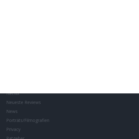
Gewinnspiele
Gewinnspielteilnahme
Home
Home of Horror
Impressum
Interviews
Kino- und DVD-Starts
Kontakt
Links
MUBI
Netflix
Neueste Reviews
News
Porträts/Filmografien
Privacy
Ratgeber