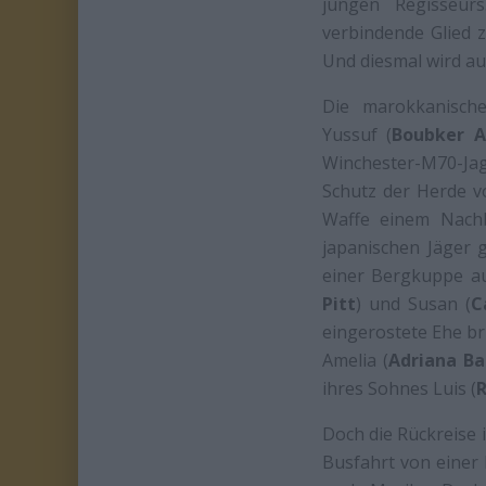
jungen Regisseur
verbindende Glied z
Und diesmal wird auc
Die marokkanisch
Yussuf (
Boubker A
Winchester-M70-Ja
Schutz der Herde v
Waffe einem Nach
japanischen Jäger 
einer Bergkuppe au
Pitt
) und Susan (
C
eingerostete Ehe br
Amelia (
Adriana Ba
ihres Sohnes Luis (
R
Doch die Rückreise 
Busfahrt von einer 