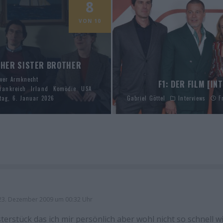
8
VON 10
HER SISTER BROTHER
iver Armknecht
F1: DER FILM [IN
rankreich
Irland
Komödie
USA
tag, 6. Januar 2026
Gabriel Göttel
Interviews
F
 23. Dezember 2009 um 00:32 Uhr
terstück das ich mir persönlich aber wohl nicht so schnell 