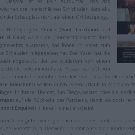
s. Diesmal ist es kein Autounfall, das das
wischen drei menschlichen Schicksalen darstellt.
h der Schauplatz nicht auf einen Ort festgelegt.
en Hirtenjungen Ahmed (
Said Tarchani
) und
it El Caid
) wollen die Durchschlagskraft ihres
gdgewehrs austesten, das ihnen ihr Vater zum
or Schakalen mitgegeben hat. Der Vater hat die
barn abgekauft, der sie wiederum von einem
geschenkt bekommen hatte. Yussuf schießt von
s auf einen herannahenden Reisebus. Das amerikanische 
ate Blanchett
) wollen durch einen Urlaub in Marokko fr
ingen. In ihrerer Heimat, San Diego, wartet indes die mexik
rraza
) auf die Rückkehr des Pärchens, damit sie noch rech
obert Esquivel
) in ihrer Heimat erscheint.
ihrer Arbeitgeber verzögert sich auf unbestimmte Zeit, als
Kugel verletzt wird. Deswegen nimmt Amelia die Kinder ku