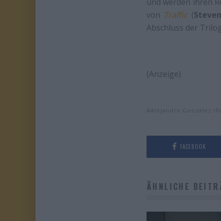
und werden ihren Ro
von
Traffic
(
Steve
Abschluss der Trilo
(Anzeige)
Alejandro González Iñ
FACEBOOK
ÄHNLICHE BEITR