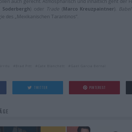
llen auch gerecht. Atmosphärisch und inhaltlich geht der Fi
n Soderbergh
) oder
Trade
(
Marco Kreuzpaintner
).
Babel
gie des „Mexikanischen Tarantinos“.
árritu
Brad Pitt
Cate Blanchett
Gael Garcia Bernal
TWITTER
PINTEREST
ÄGE