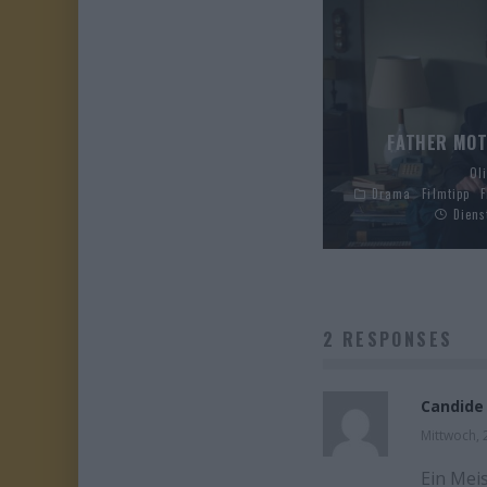
FATHER MOT
Ol
Drama
Filmtipp
F
Diens
2 RESPONSES
Candide
Mittwoch,
Ein Meis