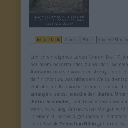
„Der Masuren-Krimi: Liebestod“
// Deutschland-Start: 27. März
2025 (Das Erste)
Inhalt / Kritik
Credits
Bilder
Kaufen / Strea
Endlich ein eigenes Leben führen! Die 17-jä
bei allem bevormundet zu werden. Gemein
Aumann
) wird sie von ihrer streng christli
darf nichts tun, was nicht dem Weltbild entspri
Zeit aber endlich vorbei. Gemeinsam mit ihr
anfangen, selbst entscheiden dürfen. Unter
(
Peter Schneider
), der Bruder ihres vor ei
währt nicht lang. Am nächsten Morgen wird Ra
in einem Birkenwald gefunden. Kriminaltech
Leon Pawlak (
Sebastian Hülk
) gehen der Sac