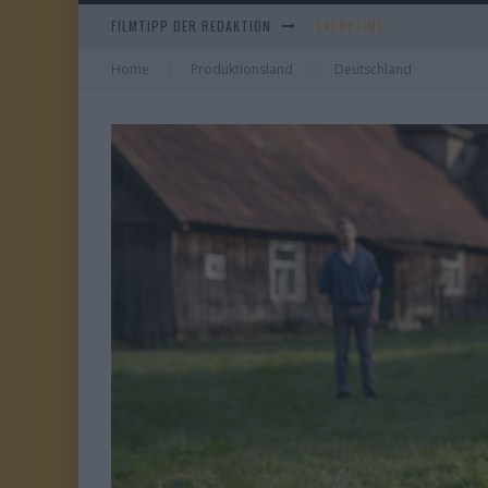
FILMTIPP DER REDAKTION
EVERYTIME
Home
Produktionsland
WHAM! – 10 DAYS IN CHIN
Deutschland
TANGLES
DUELL IN DER SONNE