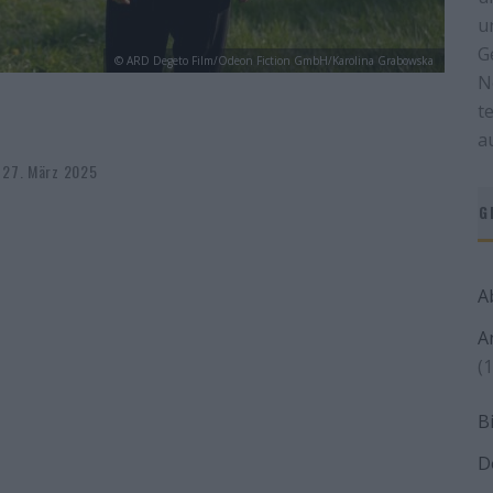
u
G
© ARD Degeto Film/Odeon Fiction GmbH/Karolina Grabowska
N
t
a
 27. März 2025
G
A
A
(1
B
D