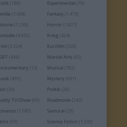
rotik
(186)
Experimental
(79)
amilie
(1.068)
Fantasy
(1.473)
istorie
(1.230)
Horror
(1.827)
omödie
(4.920)
Krieg
(424)
rimi
(3.324)
Kurzfilm
(320)
GBT
(436)
Martial Arts
(62)
ockumentary
(13)
Musical
(182)
usik
(495)
Mystery
(691)
oir
(29)
Politik
(26)
eality TV/Show
(69)
Roadmovie
(243)
omanze
(1.585)
Samurai
(29)
atire
(93)
Science Fiction
(1.330)