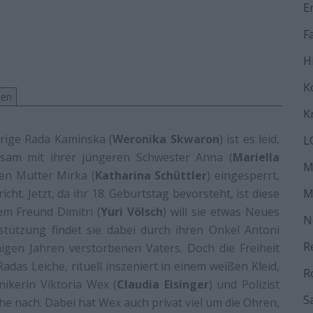
E
F
H
K
men
K
hrige Rada Kaminska (
Weronika Skwaron
) ist es leid,
L
sam mit ihrer jüngeren Schwester Anna (
Mariella
M
chen Mutter Mirka (
Katharina Schüttler
) eingesperrt,
cht. Jetzt, da ihr 18. Geburtstag bevorsteht, ist diese
M
em Freund Dimitri (
Yuri Völsch
) will sie etwas Neues
N
stützung findet sie dabei durch ihren Onkel Antoni
R
nigen Jahren verstorbenen Vaters. Doch die Freiheit
das Leiche, rituell inszeniert in einem weißen Kleid,
R
nikerin Viktoria Wex (
Claudia Eisinger
) und Polizist
S
he nach. Dabei hat Wex auch privat viel um die Ohren,