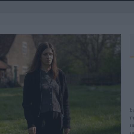
A
E
m
u
u