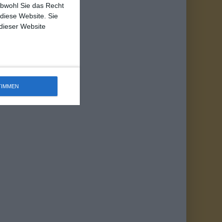
obwohl Sie das Recht
 diese Website. Sie
 dieser Website
TIMMEN