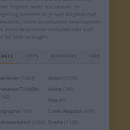
nser Angebot weiter auszubauen. Im
egenzug bekommt ihr je nach Mitgliedschaft
ewsletter, nehmt an exklusiven Gewinnspielen
eil, könnt Rezensionen wünschen oder euch
uf der Seite verewigen.
ENRES
TIPPS
INTERVIEWS
TAGS
benteuer
(1.624)
Action
(2.033)
nimation/Trickfilm
Anime
(740)
.942)
Asia
(60)
iographie
(766)
Comic-Adaption
(699)
okumentation
(2.056)
Drama
(7.128)