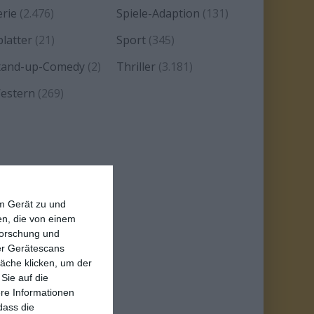
erie
(2.476)
Spiele-Adaption
(131)
platter
(21)
Sport
(345)
tand-up-Comedy
(2)
Thriller
(3.181)
estern
(269)
em Gerät zu und
n, die von einem
forschung und
ber Gerätescans
äche klicken, um der
Sie auf die
ere Informationen
dass die