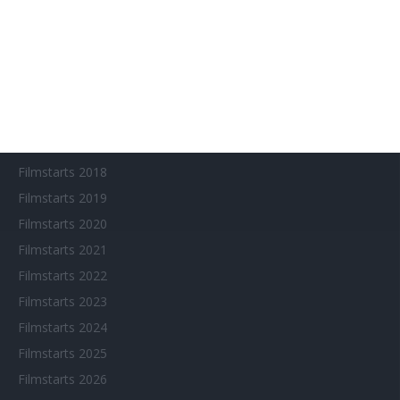
Arthouse CNMA
Chinesisches Filmfest München
Eventkalender
Fantasy Filmfest Special
Filmfeste
Filmstarts 2017
Filmstarts 2018
Filmstarts 2019
Filmstarts 2020
Filmstarts 2021
Filmstarts 2022
Filmstarts 2023
Filmstarts 2024
Filmstarts 2025
Filmstarts 2026