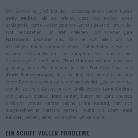
Der Schock ist groß bei der Hochzeitsplanerin Laura Russo
(
Amy Mußul
), als sie erfährt, dass ihre Mutter einen
Schlaganfall hatte. Sofort sind ihre Sachen gepackt, um in der
Not beizustehen. Für ihren Kollegen Tom Cramer (
Jan
Hartmann
) bedeutet das, dass er sich allein um die
derzeitigen Paare kümmern muss. Dabei haben diese mit
einigen Schwierigkeiten zu kämpfen. So musste der
Topmanager Oliver Schäfer (
Tom Mikulla
) erfahren, dass ihm
gekündigt wurde. Das bedeutet für seine Frau Carla Cavalcanti
(
Doris Schretzmayer
), dass sie ihm erst einmal nichts von
ihrem Roman erzählen kann, den sie heimlich geschrieben hat
und der zu einem Bestseller wird. Smilla Jensen (
Lena Meckel
)
und Carsten Meinke (
Max Felder
) haben ein ganz anderes
Problem: Smillas Mutter Sabine (
Tina Ruland
) hat sich
ausgerechnet in Carstens besten Freund Nils Ebert (
Raul
Richter
) verliebt, einen notorischen Schwerenöter …
EIN SCHIFF VOLLER PROBLEME