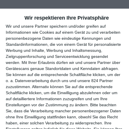
Insgesamt 37 Mal ging das aus
Das Traumschiff
bekannte
Kreuzfahrtschiff vor Anker, um in dem Spin-off
Kreuzfahrt ins
Wir respektieren Ihre Privatsphäre
Glück
Paare zusammenzubringen bzw. ihnen eine
Wir und unsere Partner speichern und/oder greifen auf
unvergessliche Zeit zu bereiten. Nachdem die Reihe Anfang
Informationen wie Cookies auf einem Gerät zu und verarbeiten
2024 eingestellt wurde, bleibt Fans nur die Möglichkeit, auf
personenbezogene Daten wie eindeutige Kennungen und
Wiederholungen älterer Titel zu warten. Gerade erst war
Standardinformationen, die von einem Gerät für personalisierte
Hochzeitsreise nach Tirol
zu sehen, das ursprünglich 2021
Werbung und Inhalte, Werbung und Inhaltsmessung,
schon ausgestrahlt wurde. Nun kommt zur Stopfung des
Zielgruppenforschung und Serviceentwicklung gesendet
werden.
Mit Ihrer Erlaubnis dürfen wir und unsere Partner über
Sommerlochs mit
Hochzeitsreise ins Piemont
eine noch ältere
Gerätescans genaue Standortdaten und Kenndaten abfragen.
Folge. Genauer handelt es sich um die 28. Episode, ursprünglich
Sie können auf die entsprechende Schaltfläche klicken, um der
gesendet im Jahr 2018. Das bedeutet auch, dass hier noch
o. a. Datenverarbeitung durch uns und unsere 824 Partner
Figuren zu sehen sind, die später fortgingen, allen voran der
zuzustimmen. Alternativ können Sie auf die entsprechende
von
Sascha Hehn
gespielte Kapitän Viktor Burger. Amy Mußul,
Schaltfläche klicken, um die Einwilligung abzulehnen oder um
die insgesamt viermal eine Hochzeitsplanerin spielte, ist hier
auf detailliertere Informationen zuzugreifen und um Ihre
sogar zum letzten Mal zu sehen.
Einstellungen vor der Zustimmung zu ändern.
Bitte beachten
Sie, dass die Verarbeitung mancher personenbezogener Daten
Grund für Nostalgie ist das eher nicht. Dafür ist die Folge
ohne Ihre Einwilligung stattfinden kann, obwohl Sie das Recht
letztendlich zu schlecht, hält sich mit Problemen auf, bei denen
haben, einer solchen Verarbeitung zu widersprechen. Ihre
man nicht ganz nachvollziehen kann, warum es Probleme sein
Einstellungen gelten lediglich für diese Website. Sie können Ihre