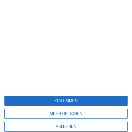
EINE ANTWORT
Benno Ernst
Dienstag, 2. Juli 2024 um 22:50 Uhr
Kreuzfahrt ins Glück, Piemont. Gespielt am 2. Juli 2024. Um 21:45
Uhr
Sehr geehrte Damen und Herren,
Es wurden ein paar Lieder von dem Künstler Nek gespielt, wie
heißen die Titel von diesem Künstler?
Ich wäre sehr dankbar, wenn Sie mir das mitteilen könnten
ZUSTIMMEN
Mit freundlichen Grüßen
Benno Ernst
MEHR OPTIONEN
ABLEHNEN
SCHREIBE EINEN KOMMENTAR