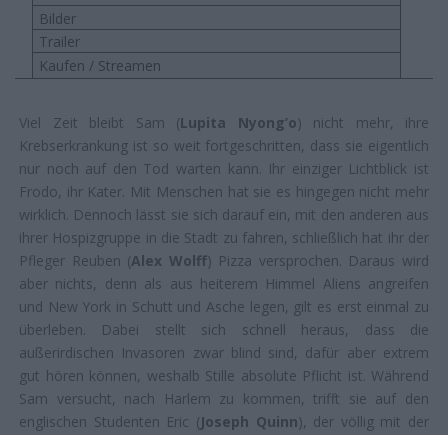
Bilder
Trailer
Kaufen / Streamen
Viel Zeit bleibt Sam (
Lupita Nyong’o
) nicht mehr, ihre
Krebserkrankung ist so weit fortgeschritten, dass sie eigentlich
nur noch auf den Tod warten kann. Ihr einziger Lichtblick ist
Frodo, ihr Kater. Mit Menschen hat sie es hingegen nicht mehr
wirklich. Dennoch lässt sie sich darauf ein, mit den anderen aus
ihrer Hospizgruppe in die Stadt zu fahren, schließlich hat ihr der
Pfleger Reuben (
Alex Wolff
) Pizza versprochen. Daraus wird
aber nichts, denn als aus heiterem Himmel Aliens angreifen
und New York in Schutt und Asche legen, gilt es erst einmal zu
überleben. Dabei stellt sich schnell heraus, dass die
außerirdischen Invasoren zwar blind sind, dafür aber extrem
gut hören können, weshalb Stille absolute Pflicht ist. Während
Sam versucht, nach Harlem zu kommen, trifft sie auf den
englischen Studenten Eric (
Joseph Quinn
), der völlig mit der
Situation überfordert ist …