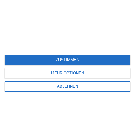
BIS ZUM ENDE
Oliver Armknecht
Drama
Frankreich
Netflix
Thriller
Samstag, 11. Juli 2026
SCHREIBE EINEN KOMMENTAR
ZUSTIMMEN
Deine E-Mail-Adresse wird nicht veröffentlicht.
Erforderliche Felder sind
mit
*
markiert
MEHR OPTIONEN
Kommentar
*
ABLEHNEN