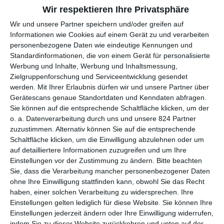
Wir respektieren Ihre Privatsphäre
SPIN-OFF UND PREQUEL DES BELIEBTEN
Wir und unsere Partner speichern und/oder greifen auf
HORROR-FRANCHISES
Informationen wie Cookies auf einem Gerät zu und verarbeiten
personenbezogene Daten wie eindeutige Kennungen und
Standardinformationen, die von einem Gerät für personalisierte
Kein Filmgenre dürfte in den letzten Jahren so viele
Werbung und Inhalte, Werbung und Inhaltsmessung,
Erfolgsgeschichten hervorgebracht wir das des Horrors.
Zielgruppenforschung und Serviceentwicklung gesendet
Schließlich sind die Budgets dort tendenziell niedrig, was es
werden.
Mit Ihrer Erlaubnis dürfen wir und unsere Partner über
deutlich leichter macht, profitabel zu werden. Eine dieser
Gerätescans genaue Standortdaten und Kenndaten abfragen.
Erfolgsgeschichten ist zweifelsfrei
A Quiet Place
. Der Film über
Sie können auf die entsprechende Schaltfläche klicken, um der
eine Familie, die gegen geräuschempfindliche Außerirdische
o. a. Datenverarbeitung durch uns und unsere 824 Partner
zuzustimmen. Alternativ können Sie auf die entsprechende
bestehen muss, spielte 2018 bei Kosten von 17 Millionen US-
Schaltfläche klicken, um die Einwilligung abzulehnen oder um
Dollar rund das Zwanzigfache wieder ein.
A Quiet Place 2
kam
auf detailliertere Informationen zuzugreifen und um Ihre
zwar nicht ganz an diese Zahlen heran. Das Ergebnis war aber
Einstellungen vor der Zustimmung zu ändern.
Bitte beachten
nach wie vor beeindruckend, zumal die Veröffentlichung 2021
Sie, dass die Verarbeitung mancher personenbezogener Daten
während der Corona-Pandemie erfolgte, also unter komplett
ohne Ihre Einwilligung stattfinden kann, obwohl Sie das Recht
anderen Bedingungen. Insofern verwundert es nicht wirklich,
haben, einer solchen Verarbeitung zu widersprechen. Ihre
dass 2025 ein dritter Teil erscheinen soll. Und damit die
Einstellungen gelten lediglich für diese Website. Sie können Ihre
Wartezeit nicht ganz so lang ist, gibt es mit
A Quiet Place: Tag
Einstellungen jederzeit ändern oder Ihre Einwilligung widerrufen,
Eins
zuvor bereits anderweitig Nachschub.
indem Sie zu dieser Website zurückkehren und unten auf der