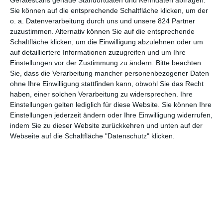
Gerätescans genaue Standortdaten und Kenndaten abfragen.
Sie können auf die entsprechende Schaltfläche klicken, um der
Dude
o. a. Datenverarbeitung durch uns und unsere 824 Partner
zuzustimmen. Alternativ können Sie auf die entsprechende
Schaltfläche klicken, um die Einwilligung abzulehnen oder um
auf detailliertere Informationen zuzugreifen und um Ihre
Einstellungen vor der Zustimmung zu ändern.
Bitte beachten
1
2
Sie, dass die Verarbeitung mancher personenbezogener Daten
ohne Ihre Einwilligung stattfinden kann, obwohl Sie das Recht
haben, einer solchen Verarbeitung zu widersprechen. Ihre
Einstellungen gelten lediglich für diese Website. Sie können Ihre
Einstellungen jederzeit ändern oder Ihre Einwilligung widerrufen,
MITGLIED WERDEN UND VORTEILE
indem Sie zu dieser Website zurückkehren und unten auf der
GENIESSEN
Webseite auf die Schaltfläche "Datenschutz" klicken.