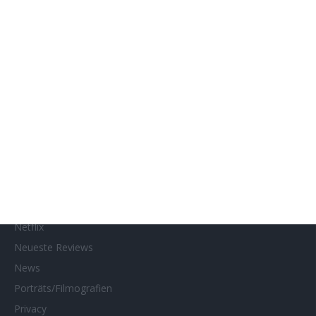
Genres
Gewinnspiele
Gewinnspielteilnahme
Home
Home of Horror
Impressum
Interviews
Kino- und DVD-Starts
Kontakt
Links
MUBI
Netflix
Neueste Reviews
News
Porträts/Filmografien
Privacy