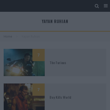
YAYAN RUHIAN
Home
Yayan Ruhian
7
The Furious
7
Boy Kills World