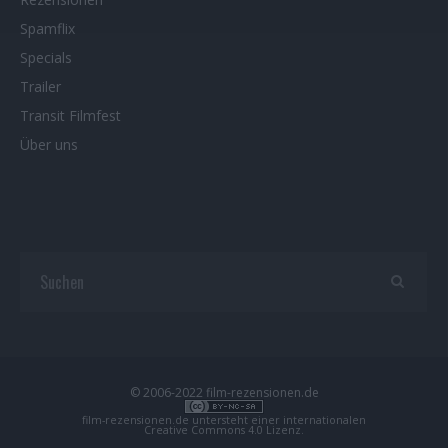
Spamflix
Specials
Trailer
Transit Filmfest
Über uns
© 2006-2022 film-rezensionen.de
film-rezensionen.de
untersteht einer internationalen
Creative Commons 4.0 Lizenz
.