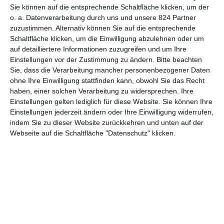
Sie können auf die entsprechende Schaltfläche klicken, um der
7
The Raid
o. a. Datenverarbeitung durch uns und unsere 824 Partner
zuzustimmen. Alternativ können Sie auf die entsprechende
Schaltfläche klicken, um die Einwilligung abzulehnen oder um
auf detailliertere Informationen zuzugreifen und um Ihre
Einstellungen vor der Zustimmung zu ändern.
Bitte beachten
Sie, dass die Verarbeitung mancher personenbezogener Daten
ohne Ihre Einwilligung stattfinden kann, obwohl Sie das Recht
haben, einer solchen Verarbeitung zu widersprechen. Ihre
MITGLIED WERDEN UND VORTEILE
Einstellungen gelten lediglich für diese Website. Sie können Ihre
GENIESSEN
Einstellungen jederzeit ändern oder Ihre Einwilligung widerrufen,
indem Sie zu dieser Website zurückkehren und unten auf der
Webseite auf die Schaltfläche "Datenschutz" klicken.
Euch gefällt, was wir auf film-rezensionen.de so machen und
wollt noch mehr? Dann werdet unser Sponsor! Auf
Steady
könnt