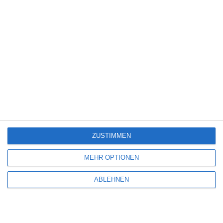
Thriller
(3.181)
Western
(269)
6
Hamlet – All That Live Must Die
ZUSTIMMEN
Kinocharts weltweit (31. Juli – 2. August 2026)
MEHR OPTIONEN
ABLEHNEN
5
Die Chefin: Der Wolf