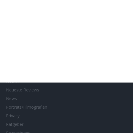
Gewinnspielteilnahme
Home
Home of Horror
Impressum
Interviews
Kino- und DVD-Starts
Kontakt
Links
MUBI
Netflix
Neueste Reviews
News
Porträts/Filmografien
Privacy
Ratgeber
Rezensionen