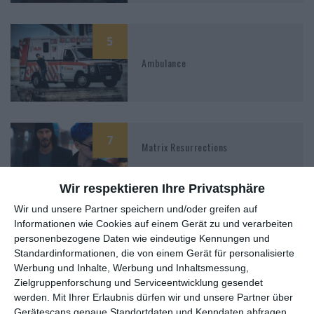
5
Ambulance
7
Matrix Resurrections
Wir respektieren Ihre Privatsphäre
8
Wir und unsere Partner speichern und/oder greifen auf
Candyman (2021)
Informationen wie Cookies auf einem Gerät zu und verarbeiten
personenbezogene Daten wie eindeutige Kennungen und
Standardinformationen, die von einem Gerät für personalisierte
Werbung und Inhalte, Werbung und Inhaltsmessung,
Zielgruppenforschung und Serviceentwicklung gesendet
7
werden.
Mit Ihrer Erlaubnis dürfen wir und unsere Partner über
Gerätescans genaue Standortdaten und Kenndaten abfragen.