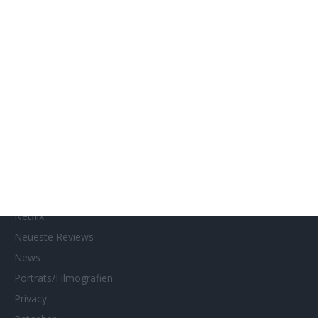
Gewinnspiele
Gewinnspielteilnahme
Home
Home of Horror
Impressum
Interviews
Kino- und DVD-Starts
Kontakt
Links
MUBI
Netflix
Neueste Reviews
News
Porträts/Filmografien
Privacy