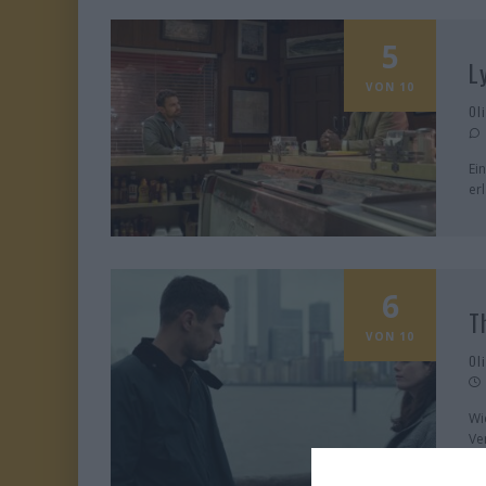
5
L
VON 10
Ol
Ei
er
6
T
VON 10
Ol
Wi
Ve