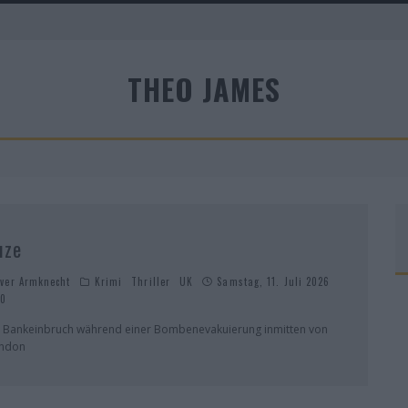
A
THEO JAMES
R
uze
iver Armknecht
Krimi
Thriller
UK
Samstag, 11. Juli 2026
0
n Bankeinbruch während einer Bombenevakuierung inmitten von
ndon