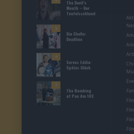
The Devil’s
Mouth – Der
Teufelsschlund
Akt
Ne
5
Die Chefin:
Ama
Deadline
An
Ar
4
Servus Eddie:
Chi
Spätes Glück
Mü
Eve
7
The Bombing
Fan
of Pan Am 103
Fil
Fil
Fil
Fil