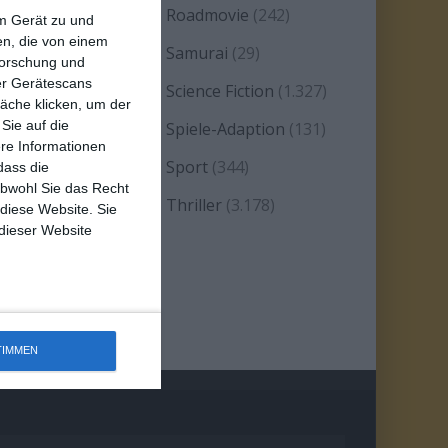
eality TV/Show
(69)
Roadmovie
(242)
em Gerät zu und
n, die von einem
omanze
(1.584)
Samurai
(29)
forschung und
ber Gerätescans
atire
(93)
Science Fiction
(1.327)
äche klicken, um der
Sie auf die
erie
(2.471)
Spiele-Adaption
(131)
ere Informationen
platter
(21)
Sport
(344)
dass die
obwohl Sie das Recht
tand-up-Comedy
(2)
Thriller
(3.178)
 diese Website. Sie
 dieser Website
estern
(269)
TIMMEN