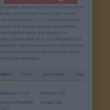
uch gefällt, was wir auf film-rezensionen.de so
achen und wollt noch mehr? Dann werdet
nser Sponsor! Auf
Steady
könnt ihr Mitglied
nserer Seite werden und uns damit helfen,
nser Angebot weiter auszubauen. Im
egenzug bekommt ihr je nach Mitgliedschaft
ewsletter, nehmt an exklusiven Gewinnspielen
eil, könnt Rezensionen wünschen oder euch
uf der Seite verewigen.
ENRES
TIPPS
INTERVIEWS
TAGS
benteuer
(1.622)
Action
(2.028)
nimation/Trickfilm
Anime
(740)
.941)