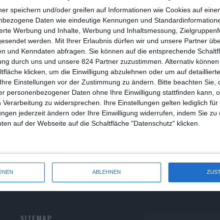
R
ner speichern und/oder greifen auf Informationen wie Cookies auf ein
nbezogene Daten wie eindeutige Kennungen und Standardinformatione
R
sierte Werbung und Inhalte, Werbung und Inhaltsmessung, Zielgruppen
he Time Traveler’s Wife
gesendet werden.
Mit Ihrer Erlaubnis dürfen wir und unsere Partner ü
S
n und Kenndaten abfragen. Sie können auf die entsprechende Schaltfl
schar Marktanner
Drama
Fantasy
Romanze
Serie
USA
ung durch uns und unsere 824 Partner zuzustimmen. Alternativ können 
S
Montag, 14. November 2022
0
fläche klicken, um die Einwilligung abzulehnen oder um auf detailliert
S
Ihre Einstellungen vor der Zustimmung zu ändern.
Bitte beachten Sie, 
chdenkliche Neuadaption des Bestsellers
r personenbezogener Daten ohne Ihre Einwilligung stattfinden kann, 
S
 Verarbeitung zu widersprechen. Ihre Einstellungen gelten lediglich für
ungen jederzeit ändern oder Ihre Einwilligung widerrufen, indem Sie zu
W
en auf der Webseite auf die Schaltfläche "Datenschutz" klicken.
ONEN
ABLEHNEN
ZUS
SITEMAP