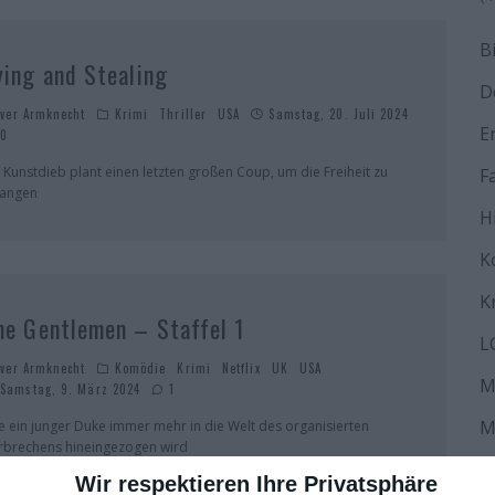
B
ying and Stealing
D
iver Armknecht
Krimi
Thriller
USA
Samstag, 20. Juli 2024
E
0
n Kunstdieb plant einen letzten großen Coup, um die Freiheit zu
F
langen
H
K
K
he Gentlemen – Staffel 1
L
iver Armknecht
Komödie
Krimi
Netflix
UK
USA
M
Samstag, 9. März 2024
1
M
e ein junger Duke immer mehr in die Welt des organisierten
rbrechens hineingezogen wird
N
Wir respektieren Ihre Privatsphäre