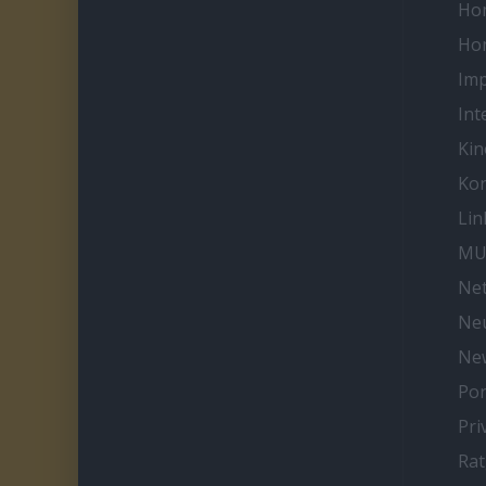
Ho
Ho
Im
Int
Kin
Kon
Lin
MU
Net
Neu
Ne
Por
Pri
Ra