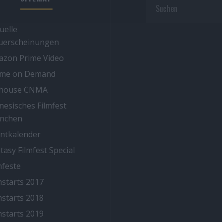
uelle
uerscheinungen
zon Prime Video
ime on Demand
thouse CNMA
nesisches Filmfest
nchen
ntkalender
tasy Filmfest Special
mfeste
mstarts 2017
mstarts 2018
mstarts 2019