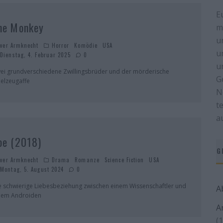
E
he Monkey
m
u
iver Armknecht
Horror
Komödie
USA
u
Dienstag, 4. Februar 2025
0
u
ei grundverschiedene Zwillingsbrüder und der mörderische
G
ielzeugaffe
N
t
a
oe (2018)
G
iver Armknecht
Drama
Romanze
Science Fiction
USA
Montag, 5. August 2024
0
e schwierige Liebesbeziehung zwischen einem Wissenschaftler und
A
nem Androiden
A
(1