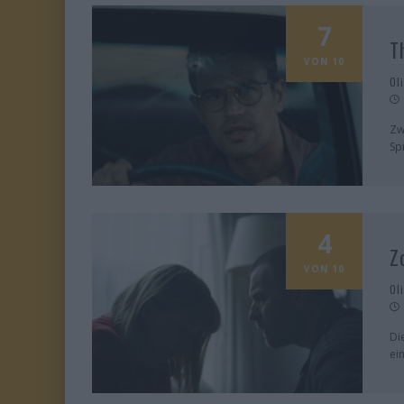
7
T
VON 10
Ol
Zw
Sp
4
Z
VON 10
Ol
Di
ei