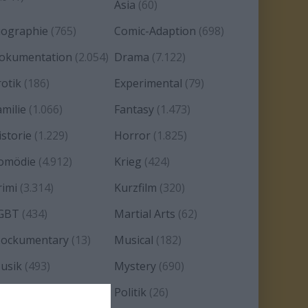
Asia
(60)
iographie
(765)
Comic-Adaption
(698)
okumentation
(2.054)
Drama
(7.122)
rotik
(186)
Experimental
(79)
amilie
(1.066)
Fantasy
(1.473)
istorie
(1.229)
Horror
(1.825)
omödie
(4.912)
Krieg
(424)
rimi
(3.314)
Kurzfilm
(320)
GBT
(434)
Martial Arts
(62)
ockumentary
(13)
Musical
(182)
usik
(493)
Mystery
(690)
oir
(29)
Politik
(26)