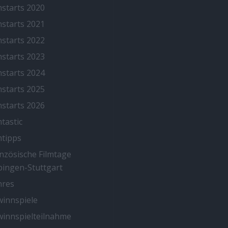
mstarts 2020
mstarts 2021
mstarts 2022
mstarts 2023
mstarts 2024
mstarts 2025
mstarts 2026
mtastic
mtipps
nzösische Filmtage
ingen-Stuttgart
nres
innspiele
innspielteilnahme