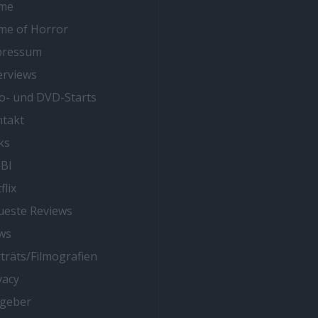
me
me of Horror
pressum
erviews
o- und DVD-Starts
takt
ks
BI
flix
este Reviews
ws
träts/Filmografien
vacy
tgeber