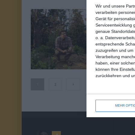
Wir und unsere Part
verarbeiten persone
6
Gerät für personali
T
Serviceentwicklung 
VON 10
genaue Standortdate
Ja
o. a. Datenverarbeit
entsprechende Schalt
zuzugreifen und um 
Na
Verarbeitung manche
haben, einer solchen
können Ihre Einstell
zurückkehren und unt
1
2
MEHR OPTI
4