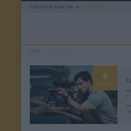
FILMTIPP DER REDAKTION
EVERYTIME
WHAM! – 10 DAYS IN CHIN
IM SPIEGEL MEINER MUTTE
DUELL IN DER SONNE
Home
Theo James
6
F
VON 10
Ol
Ei
Lo