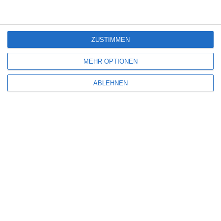
Wilsberg: Todsicherer Tipp
7
ZUSTIMMEN
Lebensansichten eines Huhns
MEHR OPTIONEN
ABLEHNEN
SITEMAP
Aktuelle Neuerscheinungen
Amazon Prime Video
Anime on Demand
Arthouse CNMA
Chinesisches Filmfest München