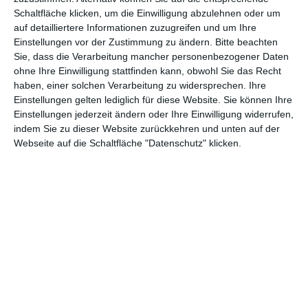
Schaltfläche klicken, um die Einwilligung abzulehnen oder um
Euch gefällt, was wir auf film-rezensionen.de so machen und
auf detailliertere Informationen zuzugreifen und um Ihre
wollt noch mehr? Dann werdet unser Sponsor! Auf
Steady
könnt
Einstellungen vor der Zustimmung zu ändern.
Bitte beachten
Sie, dass die Verarbeitung mancher personenbezogener Daten
ihr Mitglied unserer Seite werden und uns damit helfen, unser
ohne Ihre Einwilligung stattfinden kann, obwohl Sie das Recht
Angebot weiter auszubauen. Im Gegenzug bekommt ihr je nach
haben, einer solchen Verarbeitung zu widersprechen. Ihre
Mitgliedschaft Newsletter, nehmt an exklusiven Gewinnspielen
Einstellungen gelten lediglich für diese Website. Sie können Ihre
teil, könnt Rezensionen wünschen oder euch auf der Seite
Einstellungen jederzeit ändern oder Ihre Einwilligung widerrufen,
verewigen.
indem Sie zu dieser Website zurückkehren und unten auf der
Webseite auf die Schaltfläche "Datenschutz" klicken.
GENRES
TIPPS
INTERVIEWS
TAGS
Abenteuer
(1.623)
Action
(2.029)
Animation/Trickfilm
(1.941)
Anime
(740)
Asia
(60)
Biographie
(766)
Comic-Adaption
(699)
Dokumentation
(2.054)