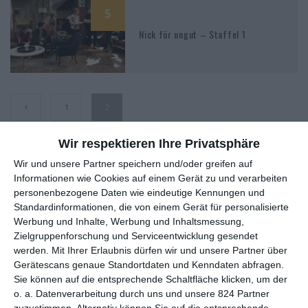
5
Nick für ungut – Staffel 1
1
2
Wir respektieren Ihre Privatsphäre
Wir und unsere Partner speichern und/oder greifen auf
Informationen wie Cookies auf einem Gerät zu und verarbeiten
MITGLIED WERDEN UND VORTEILE
personenbezogene Daten wie eindeutige Kennungen und
GENIESSEN
Standardinformationen, die von einem Gerät für personalisierte
Werbung und Inhalte, Werbung und Inhaltsmessung,
Zielgruppenforschung und Serviceentwicklung gesendet
werden.
Mit Ihrer Erlaubnis dürfen wir und unsere Partner über
Gerätescans genaue Standortdaten und Kenndaten abfragen.
Sie können auf die entsprechende Schaltfläche klicken, um der
o. a. Datenverarbeitung durch uns und unsere 824 Partner
zuzustimmen. Alternativ können Sie auf die entsprechende