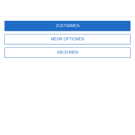
Wilsberg: Todsicherer Tipp
ZUSTIMMEN
7
Lebensansichten eines Huhns
MEHR OPTIONEN
ABLEHNEN
SITEMAP
Aktuelle Neuerscheinungen
Amazon Prime Video
Anime on Demand
Arthouse CNMA
Chinesisches Filmfest München