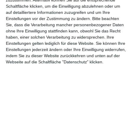
Schaltfläche klicken, um die Einwilligung abzulehnen oder um
auf detailliertere Informationen zuzugreifen und um Ihre
Euch gefällt, was wir auf film-rezensionen.de so machen und
Einstellungen vor der Zustimmung zu ändern.
Bitte beachten
wollt noch mehr? Dann werdet unser Sponsor! Auf
Steady
könnt
Sie, dass die Verarbeitung mancher personenbezogener Daten
ihr Mitglied unserer Seite werden und uns damit helfen, unser
ohne Ihre Einwilligung stattfinden kann, obwohl Sie das Recht
Angebot weiter auszubauen. Im Gegenzug bekommt ihr je nach
haben, einer solchen Verarbeitung zu widersprechen. Ihre
Mitgliedschaft Newsletter, nehmt an exklusiven Gewinnspielen
Einstellungen gelten lediglich für diese Website. Sie können Ihre
teil, könnt Rezensionen wünschen oder euch auf der Seite
Einstellungen jederzeit ändern oder Ihre Einwilligung widerrufen,
verewigen.
indem Sie zu dieser Website zurückkehren und unten auf der
Webseite auf die Schaltfläche "Datenschutz" klicken.
GENRES
TIPPS
INTERVIEWS
TAGS
Abenteuer
(1.623)
Action
(2.029)
Animation/Trickfilm
(1.941)
Anime
(740)
Asia
(60)
Biographie
(766)
Comic-Adaption
(699)
Dokumentation
(2.054)