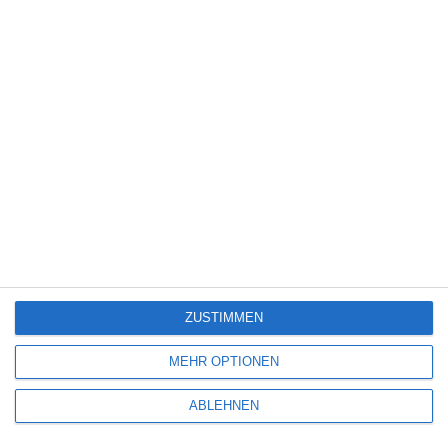
Science Fiction
(1.330)
Serie
(2.476)
Spiele-Adaption
(131)
Splatter
(21)
Sport
(345)
Stand-up-Comedy
(2)
Thriller
(3.181)
Western
(269)
5
Die Chefin: Der Wolf
ZUSTIMMEN
6
MEHR OPTIONEN
Heute fängt mein neues Leben an
ABLEHNEN