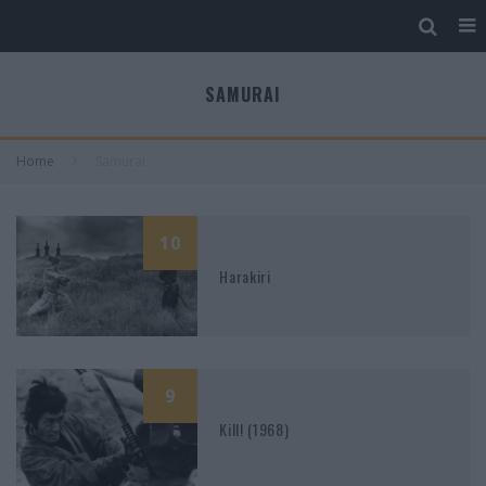
SAMURAI
Home
Samurai
10
Harakiri
9
Kill! (1968)