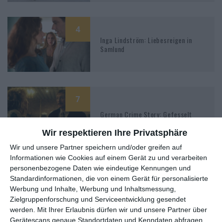
4
Inga Lindström: Liebesreigen in
Samlund
7
German Crime Story: Gefesselt
Wir respektieren Ihre Privatsphäre
Wir und unsere Partner speichern und/oder greifen auf
Informationen wie Cookies auf einem Gerät zu und verarbeiten
5
personenbezogene Daten wie eindeutige Kennungen und
Standardinformationen, die von einem Gerät für personalisierte
Tatort: Die Blicke der Anderen
Werbung und Inhalte, Werbung und Inhaltsmessung,
Zielgruppenforschung und Serviceentwicklung gesendet
werden.
Mit Ihrer Erlaubnis dürfen wir und unsere Partner über
Gerätescans genaue Standortdaten und Kenndaten abfragen.