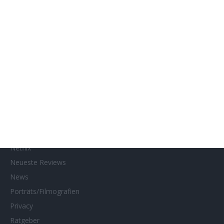
Gewinnspiele
Gewinnspielteilnahme
Home
Home of Horror
Impressum
Interviews
Kino- und DVD-Starts
Kontakt
Links
MUBI
Netflix
Neueste Reviews
News
Porträts/Filmografien
Privacy
Ratgeber