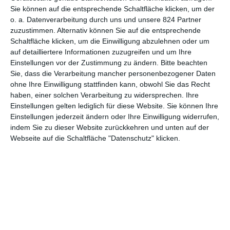
Sie können auf die entsprechende Schaltfläche klicken, um der
5
o. a. Datenverarbeitung durch uns und unsere 824 Partner
Familie verpflichtet
zuzustimmen. Alternativ können Sie auf die entsprechende
Schaltfläche klicken, um die Einwilligung abzulehnen oder um
auf detailliertere Informationen zuzugreifen und um Ihre
Einstellungen vor der Zustimmung zu ändern.
Bitte beachten
Sie, dass die Verarbeitung mancher personenbezogener Daten
ohne Ihre Einwilligung stattfinden kann, obwohl Sie das Recht
haben, einer solchen Verarbeitung zu widersprechen. Ihre
Einstellungen gelten lediglich für diese Website. Sie können Ihre
MITGLIED WERDEN UND VORTEILE
Einstellungen jederzeit ändern oder Ihre Einwilligung widerrufen,
GENIESSEN
indem Sie zu dieser Website zurückkehren und unten auf der
Webseite auf die Schaltfläche "Datenschutz" klicken.
Euch gefällt, was wir auf film-rezensionen.de so machen und