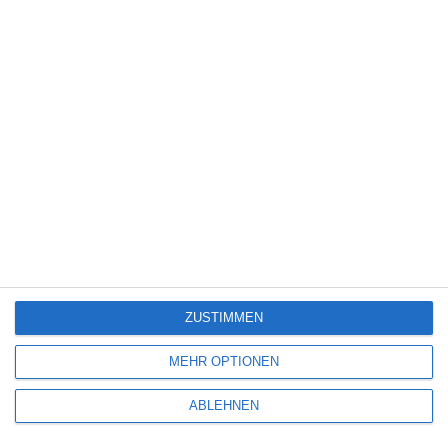
Science Fiction
(1.330)
Serie
(2.476)
Spiele-Adaption
(131)
Splatter
(21)
Sport
(345)
Stand-up-Comedy
(2)
Thriller
(3.181)
Western
(269)
5
Die Chefin: Der Wolf
ZUSTIMMEN
6
MEHR OPTIONEN
Heute fängt mein neues Leben an
ABLEHNEN