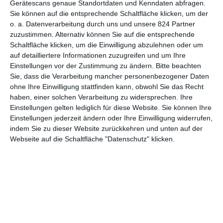
Gerätescans genaue Standortdaten und Kenndaten abfragen.
Sie können auf die entsprechende Schaltfläche klicken, um der
8
o. a. Datenverarbeitung durch uns und unsere 824 Partner
The Menu
zuzustimmen. Alternativ können Sie auf die entsprechende
Schaltfläche klicken, um die Einwilligung abzulehnen oder um
auf detailliertere Informationen zuzugreifen und um Ihre
Einstellungen vor der Zustimmung zu ändern.
Bitte beachten
Sie, dass die Verarbeitung mancher personenbezogener Daten
1
2
3
…
5
ohne Ihre Einwilligung stattfinden kann, obwohl Sie das Recht
haben, einer solchen Verarbeitung zu widersprechen. Ihre
Einstellungen gelten lediglich für diese Website. Sie können Ihre
Einstellungen jederzeit ändern oder Ihre Einwilligung widerrufen,
indem Sie zu dieser Website zurückkehren und unten auf der
Webseite auf die Schaltfläche "Datenschutz" klicken.
MITGLIED WERDEN UND VORTEILE
GENIESSEN