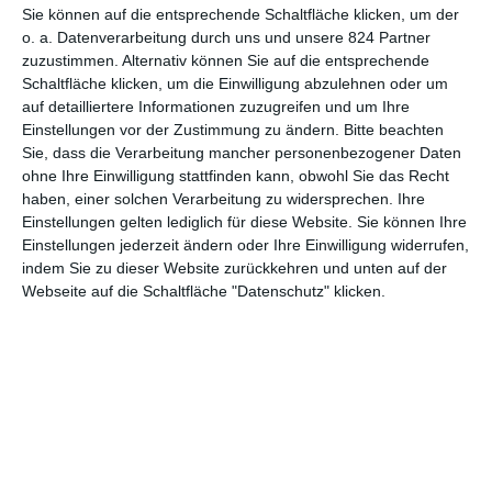
Sie können auf die entsprechende Schaltfläche klicken, um der
o. a. Datenverarbeitung durch uns und unsere 824 Partner
zuzustimmen. Alternativ können Sie auf die entsprechende
Schaltfläche klicken, um die Einwilligung abzulehnen oder um
1
2
3
4
auf detailliertere Informationen zuzugreifen und um Ihre
Einstellungen vor der Zustimmung zu ändern.
Bitte beachten
Sie, dass die Verarbeitung mancher personenbezogener Daten
ohne Ihre Einwilligung stattfinden kann, obwohl Sie das Recht
haben, einer solchen Verarbeitung zu widersprechen. Ihre
MITGLIED WERDEN UND VORTEILE
Einstellungen gelten lediglich für diese Website. Sie können Ihre
GENIESSEN
Einstellungen jederzeit ändern oder Ihre Einwilligung widerrufen,
indem Sie zu dieser Website zurückkehren und unten auf der
Webseite auf die Schaltfläche "Datenschutz" klicken.
Euch gefällt, was wir auf film-rezensionen.de so machen und
wollt noch mehr? Dann werdet unser Sponsor! Auf
Steady
könnt