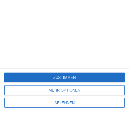
Thriller
(3.178)
Western
(269)
4
The Devil’s Mouth – Der Teufelsschlund
5
ZUSTIMMEN
Die Chefin: Deadline
MEHR OPTIONEN
ABLEHNEN
4
Servus Eddie: Spätes Glück