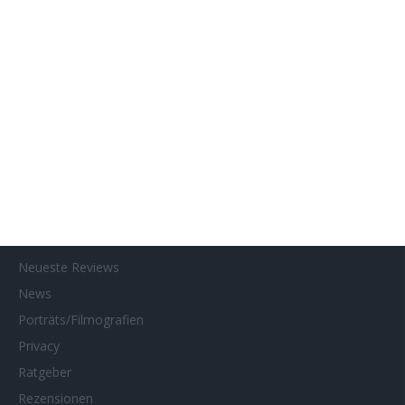
Gewinnspielteilnahme
Home
Home of Horror
Impressum
Interviews
Kino- und DVD-Starts
Kontakt
Links
MUBI
Netflix
Neueste Reviews
News
Porträts/Filmografien
Privacy
Ratgeber
Rezensionen