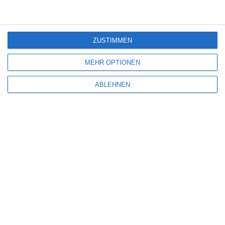
Wilsberg: Todsicherer Tipp
7
ZUSTIMMEN
Lebensansichten eines Huhns
MEHR OPTIONEN
ABLEHNEN
SITEMAP
Aktuelle Neuerscheinungen
Amazon Prime Video
Anime on Demand
Arthouse CNMA
Chinesisches Filmfest München