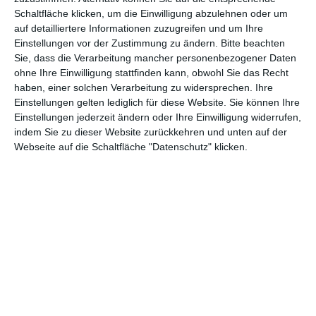
Schaltfläche klicken, um die Einwilligung abzulehnen oder um
Euch gefällt, was wir auf film-rezensionen.de so machen und
auf detailliertere Informationen zuzugreifen und um Ihre
wollt noch mehr? Dann werdet unser Sponsor! Auf
Steady
könnt
Einstellungen vor der Zustimmung zu ändern.
Bitte beachten
Sie, dass die Verarbeitung mancher personenbezogener Daten
ihr Mitglied unserer Seite werden und uns damit helfen, unser
ohne Ihre Einwilligung stattfinden kann, obwohl Sie das Recht
Angebot weiter auszubauen. Im Gegenzug bekommt ihr je nach
haben, einer solchen Verarbeitung zu widersprechen. Ihre
Mitgliedschaft Newsletter, nehmt an exklusiven Gewinnspielen
Einstellungen gelten lediglich für diese Website. Sie können Ihre
teil, könnt Rezensionen wünschen oder euch auf der Seite
Einstellungen jederzeit ändern oder Ihre Einwilligung widerrufen,
verewigen.
indem Sie zu dieser Website zurückkehren und unten auf der
Webseite auf die Schaltfläche "Datenschutz" klicken.
GENRES
TIPPS
INTERVIEWS
TAGS
Abenteuer
(1.623)
Action
(2.029)
Animation/Trickfilm
(1.941)
Anime
(740)
Asia
(60)
Biographie
(766)
Comic-Adaption
(699)
Dokumentation
(2.054)