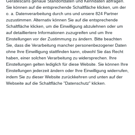
Gerätescans genaue Standortdaten und Kenndaten abfragen.
Sie können auf die entsprechende Schaltfläche klicken, um der
6
Zu schön um wahr zu sein – Die JT
o. a. Datenverarbeitung durch uns und unsere 824 Partner
LeRoy Story
zuzustimmen. Alternativ können Sie auf die entsprechende
Schaltfläche klicken, um die Einwilligung abzulehnen oder um
auf detailliertere Informationen zuzugreifen und um Ihre
Einstellungen vor der Zustimmung zu ändern.
Bitte beachten
Sie, dass die Verarbeitung mancher personenbezogener Daten
1
2
3
ohne Ihre Einwilligung stattfinden kann, obwohl Sie das Recht
haben, einer solchen Verarbeitung zu widersprechen. Ihre
Einstellungen gelten lediglich für diese Website. Sie können Ihre
Einstellungen jederzeit ändern oder Ihre Einwilligung widerrufen,
indem Sie zu dieser Website zurückkehren und unten auf der
MITGLIED WERDEN UND VORTEILE
Webseite auf die Schaltfläche "Datenschutz" klicken.
GENIESSEN