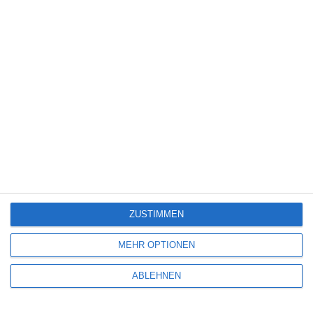
Spiele-Adaption
(131)
Splatter
(21)
Sport
(344)
Stand-up-Comedy
(2)
Thriller
(3.178)
Western
(269)
4
The Devil’s Mouth – Der Teufelsschlund
ZUSTIMMEN
5
MEHR OPTIONEN
Die Chefin: Deadline
ABLEHNEN
4