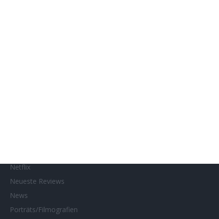
Genres
Gewinnspiele
Gewinnspielteilnahme
Home
Home of Horror
Impressum
Interviews
Kino- und DVD-Starts
Kontakt
Links
MUBI
Netflix
Neueste Reviews
News
Porträts/Filmografien