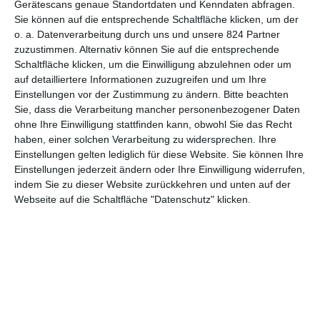
Gerätescans genaue Standortdaten und Kenndaten abfragen.
Sie können auf die entsprechende Schaltfläche klicken, um der
4
o. a. Datenverarbeitung durch uns und unsere 824 Partner
Der Wien-Krimi: Blind ermittelt –
zuzustimmen. Alternativ können Sie auf die entsprechende
Die nackte Kaiserin
Schaltfläche klicken, um die Einwilligung abzulehnen oder um
auf detailliertere Informationen zuzugreifen und um Ihre
Einstellungen vor der Zustimmung zu ändern.
Bitte beachten
Sie, dass die Verarbeitung mancher personenbezogener Daten
1
2
ohne Ihre Einwilligung stattfinden kann, obwohl Sie das Recht
haben, einer solchen Verarbeitung zu widersprechen. Ihre
Einstellungen gelten lediglich für diese Website. Sie können Ihre
Einstellungen jederzeit ändern oder Ihre Einwilligung widerrufen,
indem Sie zu dieser Website zurückkehren und unten auf der
Webseite auf die Schaltfläche "Datenschutz" klicken.
MITGLIED WERDEN UND VORTEILE
GENIESSEN