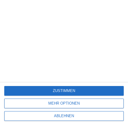
Science Fiction
(1.330)
Serie
(2.476)
Spiele-Adaption
(131)
Splatter
(21)
Sport
(345)
Stand-up-Comedy
(2)
Thriller
(3.181)
Western
(269)
5
Die Chefin: Der Wolf
ZUSTIMMEN
6
MEHR OPTIONEN
Heute fängt mein neues Leben an
ABLEHNEN