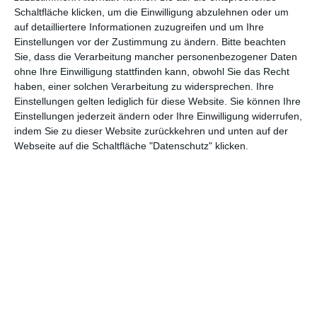
Schaltfläche klicken, um die Einwilligung abzulehnen oder um
Euch gefällt, was wir auf film-rezensionen.de so machen und
auf detailliertere Informationen zuzugreifen und um Ihre
wollt noch mehr? Dann werdet unser Sponsor! Auf
Steady
könnt
Einstellungen vor der Zustimmung zu ändern.
Bitte beachten
ihr Mitglied unserer Seite werden und uns damit helfen, unser
Sie, dass die Verarbeitung mancher personenbezogener Daten
Angebot weiter auszubauen. Im Gegenzug bekommt ihr je nach
ohne Ihre Einwilligung stattfinden kann, obwohl Sie das Recht
Mitgliedschaft Newsletter, nehmt an exklusiven Gewinnspielen
haben, einer solchen Verarbeitung zu widersprechen. Ihre
teil, könnt Rezensionen wünschen oder euch auf der Seite
Einstellungen gelten lediglich für diese Website. Sie können Ihre
verewigen.
Einstellungen jederzeit ändern oder Ihre Einwilligung widerrufen,
indem Sie zu dieser Website zurückkehren und unten auf der
Webseite auf die Schaltfläche "Datenschutz" klicken.
GENRES
TIPPS
INTERVIEWS
TAGS
Abenteuer
(1.623)
Action
(2.029)
Animation/Trickfilm
(1.941)
Anime
(740)
Asia
(60)
Biographie
(766)
Comic-Adaption
(699)
Dokumentation
(2.054)
Drama
(7.124)
Erotik
(186)