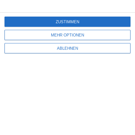
7
ZUSTIMMEN
Lebensansichten eines Huhns
MEHR OPTIONEN
ABLEHNEN
SITEMAP
Aktuelle Neuerscheinungen
Amazon Prime Video
Anime on Demand
Arthouse CNMA
Chinesisches Filmfest München
Eventkalender