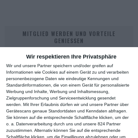
MITGLIED WERDEN UND VORTEILE
GENIESSEN
Wir respektieren Ihre Privatsphäre
Wir und unsere Partner speichern und/oder greifen auf
Informationen wie Cookies auf einem Gerät zu und verarbeiten
personenbezogene Daten wie eindeutige Kennungen und
Standardinformationen, die von einem Gerät für personalisierte
Werbung und Inhalte, Werbung und Inhaltsmessung,
Zielgruppenforschung und Serviceentwicklung gesendet
Euch gefällt, was wir auf film-rezensionen.de so machen und
werden.
Mit Ihrer Erlaubnis dürfen wir und unsere Partner über
wollt noch mehr? Dann werdet unser Sponsor! Auf
Steady
könnt
Gerätescans genaue Standortdaten und Kenndaten abfragen.
ihr Mitglied unserer Seite werden und uns damit helfen, unser
Sie können auf die entsprechende Schaltfläche klicken, um der
o. a. Datenverarbeitung durch uns und unsere 824 Partner
Angebot weiter auszubauen. Im Gegenzug bekommt ihr je nach
zuzustimmen. Alternativ können Sie auf die entsprechende
Mitgliedschaft Newsletter, nehmt an exklusiven Gewinnspielen
Schaltfläche klicken, um die Einwilligung abzulehnen oder um