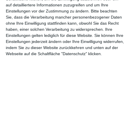
teil, könnt Rezensionen wünschen oder euch auf der Seite
auf detailliertere Informationen zuzugreifen und um Ihre
verewigen.
Einstellungen vor der Zustimmung zu ändern.
Bitte beachten
Sie, dass die Verarbeitung mancher personenbezogener Daten
ohne Ihre Einwilligung stattfinden kann, obwohl Sie das Recht
GENRES
TIPPS
INTERVIEWS
TAGS
haben, einer solchen Verarbeitung zu widersprechen. Ihre
Einstellungen gelten lediglich für diese Website. Sie können Ihre
Einstellungen jederzeit ändern oder Ihre Einwilligung widerrufen,
Abenteuer
(1.623)
Action
(2.031)
indem Sie zu dieser Website zurückkehren und unten auf der
Webseite auf die Schaltfläche "Datenschutz" klicken.
Animation/Trickfilm
(1.941)
Anime
(740)
Asia
(60)
Biographie
(766)
Comic-Adaption
(699)
Dokumentation
(2.054)
Drama
(7.124)
Erotik
(186)
Experimental
(79)
Familie
(1.066)
Fantasy
(1.473)
Historie
(1.229)
Horror
(1.825)
Komödie
(4.914)
Krieg
(424)
Krimi
(3.318)