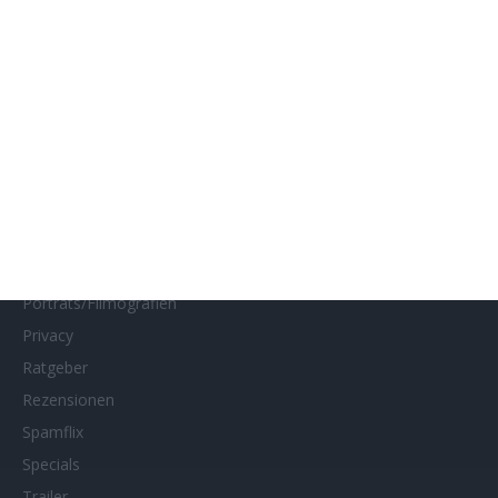
Impressum
Interviews
Kino- und DVD-Starts
Kontakt
Links
MUBI
Netflix
Neueste Reviews
News
Porträts/Filmografien
Privacy
Ratgeber
Rezensionen
Spamflix
Specials
Trailer