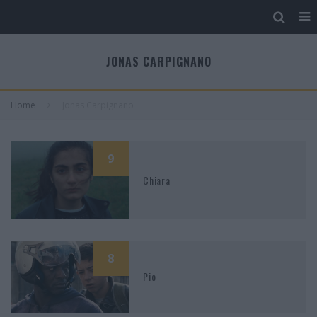
JONAS CARPIGNANO
Home
Jonas Carpignano
9
Chiara
8
Pio