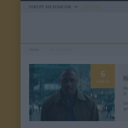
FILMTIPP DER REDAKTION
EVERYTIME
WHAM! – 10 DAYS IN CHIN
IM SPIEGEL MEINER MUTTE
DUELL IN DER SONNE
Home
Jim Field Smith
6
H
VON 10
Ol
Di
g