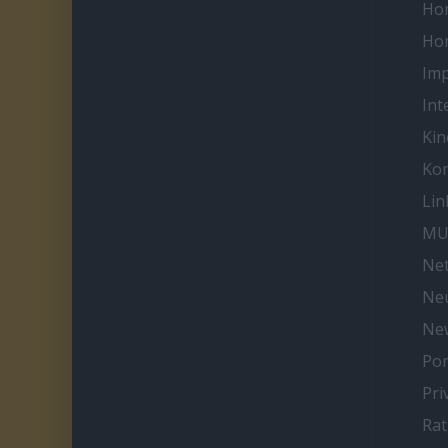
Ho
Ho
Im
Int
Kin
Kon
Lin
MU
Net
Neu
Ne
Por
Pri
Ra