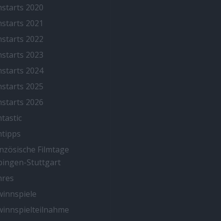
mstarts 2020
mstarts 2021
mstarts 2022
mstarts 2023
mstarts 2024
mstarts 2025
mstarts 2026
mtastic
mtipps
nzösische Filmtage
ingen-Stuttgart
nres
innspiele
innspielteilnahme