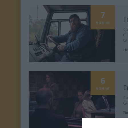
7
T
VON 10
Ol
Ho
6
C
VON 10
Ol
Ei