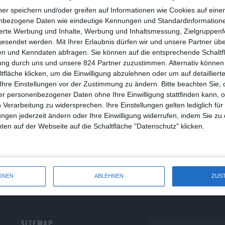
R
ner speichern und/oder greifen auf Informationen wie Cookies auf ein
nbezogene Daten wie eindeutige Kennungen und Standardinformatione
R
sierte Werbung und Inhalte, Werbung und Inhaltsmessung, Zielgruppen
riminal: Vereinigtes Königreich – Staffel 1
gesendet werden.
Mit Ihrer Erlaubnis dürfen wir und unsere Partner ü
S
n und Kenndaten abfragen. Sie können auf die entsprechende Schaltfl
iver Armknecht
Drama
Krimi
Netflix
Serie
UK
ung durch uns und unsere 824 Partner zuzustimmen. Alternativ können 
S
Sonntag, 22. September 2019
0
fläche klicken, um die Einwilligung abzulehnen oder um auf detailliert
S
Ihre Einstellungen vor der Zustimmung zu ändern.
Bitte beachten Sie, 
ei Verdächtige werden in Verhören auseinandergenommen
r personenbezogener Daten ohne Ihre Einwilligung stattfinden kann, 
S
 Verarbeitung zu widersprechen. Ihre Einstellungen gelten lediglich für
ungen jederzeit ändern oder Ihre Einwilligung widerrufen, indem Sie zu
W
en auf der Webseite auf die Schaltfläche "Datenschutz" klicken.
ONEN
ABLEHNEN
ZUS
SITEMAP