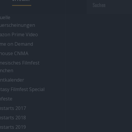
uelle
uerscheinungen
zon Prime Video
ime on Demand
thouse CNMA
nesisches Filmfest
nchen
ntkalender
tasy Filmfest Special
mfeste
mstarts 2017
mstarts 2018
mstarts 2019