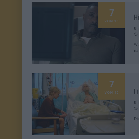
7
H
VON 10
Ol
We
na
7
L
VON 10
Ol
Di