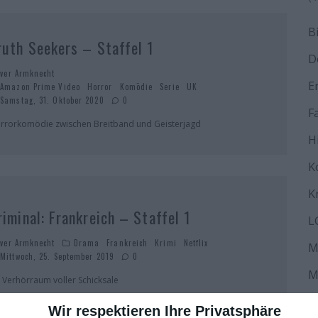
B
ruth Seekers – Staffel 1
D
iver Armknecht
E
Amazon Prime Video
Horror
Komödie
Serie
UK
Samstag, 31. Oktober 2020
0
F
rrorkomödie zwischen Breitband und Geisterjagd
H
K
K
riminal: Frankreich – Staffel 1
L
iver Armknecht
Drama
Frankreich
Krimi
Netflix
M
Mittwoch, 25. September 2019
0
M
n Verhörraum voller Schicksale
N
Wir respektieren Ihre Privatsphäre