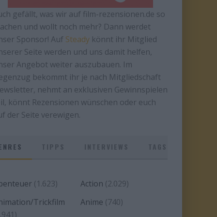
uch gefällt, was wir auf film-rezensionen.de so
achen und wollt noch mehr? Dann werdet
nser Sponsor! Auf
Steady
könnt ihr Mitglied
nserer Seite werden und uns damit helfen,
nser Angebot weiter auszubauen. Im
egenzug bekommt ihr je nach Mitgliedschaft
ewsletter, nehmt an exklusiven Gewinnspielen
eil, könnt Rezensionen wünschen oder euch
uf der Seite verewigen.
ENRES
TIPPS
INTERVIEWS
TAGS
benteuer
(1.623)
Action
(2.029)
nimation/Trickfilm
Anime
(740)
.941)