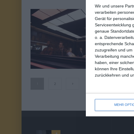
Wir und unsere Part
verarbeiten persone
6
Gerät für personali
C
Serviceentwicklung 
VON 10
genaue Standortdate
Ol
o. a. Datenverarbeit
entsprechende Schalt
zuzugreifen und um 
Dr
Verarbeitung manche
haben, einer solchen
können Ihre Einstell
zurückkehren und unt
1
2
MEHR OPTI
4