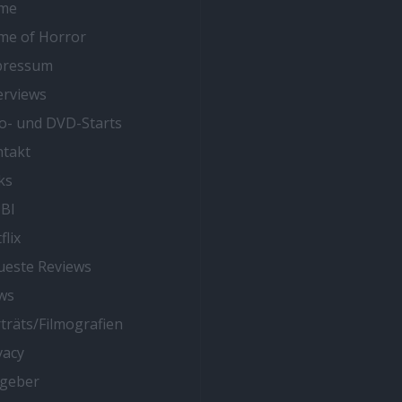
me
me of Horror
pressum
erviews
o- und DVD-Starts
takt
ks
BI
flix
este Reviews
ws
träts/Filmografien
vacy
tgeber