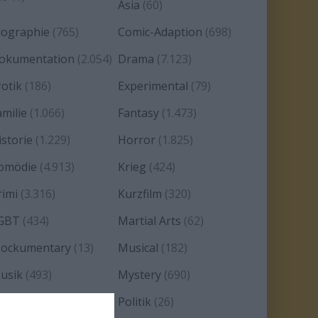
Asia
(60)
iographie
(765)
Comic-Adaption
(698)
okumentation
(2.054)
Drama
(7.123)
rotik
(186)
Experimental
(79)
amilie
(1.066)
Fantasy
(1.473)
istorie
(1.229)
Horror
(1.825)
omödie
(4.913)
Krieg
(424)
rimi
(3.316)
Kurzfilm
(320)
GBT
(434)
Martial Arts
(62)
ockumentary
(13)
Musical
(182)
usik
(493)
Mystery
(690)
oir
(29)
Politik
(26)