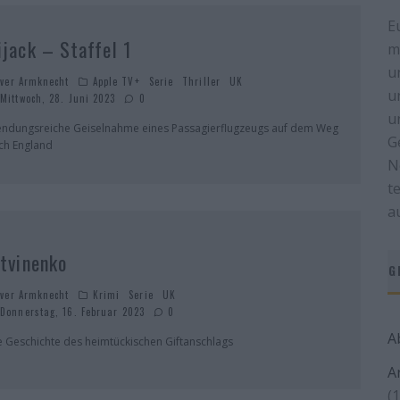
E
ijack – Staffel 1
m
u
iver Armknecht
Apple TV+
Serie
Thriller
UK
u
Mittwoch, 28. Juni 2023
0
u
ndungsreiche Geiselnahme eines Passagierflugzeugs auf dem Weg
G
ch England
N
t
a
itvinenko
G
iver Armknecht
Krimi
Serie
UK
Donnerstag, 16. Februar 2023
0
A
e Geschichte des heimtückischen Giftanschlags
A
(1