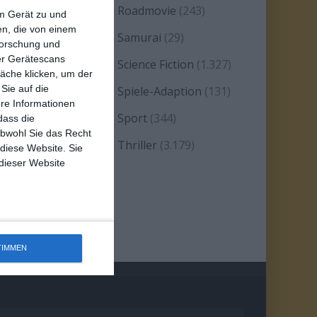
eality TV/Show
(69)
Roadmovie
(243)
em Gerät zu und
n, die von einem
omanze
(1.584)
Samurai
(29)
forschung und
ber Gerätescans
atire
(93)
Science Fiction
(1.327)
äche klicken, um der
Sie auf die
erie
(2.471)
Spiele-Adaption
(131)
ere Informationen
platter
(21)
Sport
(344)
dass die
obwohl Sie das Recht
tand-up-Comedy
(2)
Thriller
(3.179)
 diese Website. Sie
 dieser Website
estern
(269)
TIMMEN