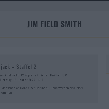
A
JIM FIELD SMITH
R
ijack – Staffel 2
iver Armknecht
Apple TV+
Serie
Thriller
USA
Dienstag, 13. Januar 2026
0
e Menschen an Bord einer Berliner U-Bahn werden als Geisel
enommen