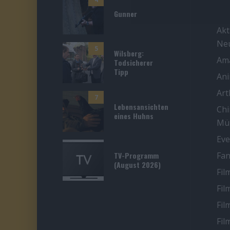
Gunner
Akt
Ne
5
Wilsberg:
Ama
Todsicherer
Tipp
An
Ar
7
Lebensansichten
Chi
eines Huhns
Mü
Eve
TV-Programm
Fan
(August 2026)
Fil
Fil
Fil
Fil