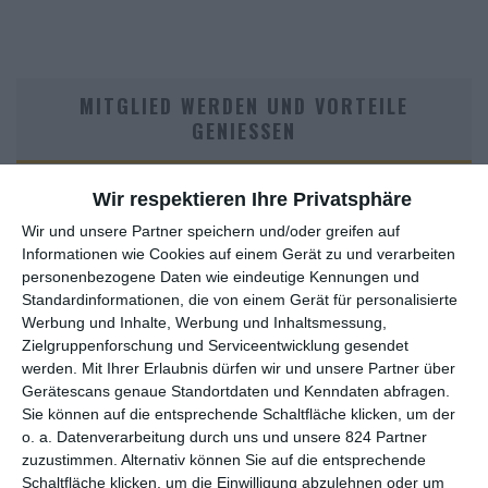
MITGLIED WERDEN UND VORTEILE
GENIESSEN
Wir respektieren Ihre Privatsphäre
Wir und unsere Partner speichern und/oder greifen auf
Informationen wie Cookies auf einem Gerät zu und verarbeiten
personenbezogene Daten wie eindeutige Kennungen und
Standardinformationen, die von einem Gerät für personalisierte
Werbung und Inhalte, Werbung und Inhaltsmessung,
Zielgruppenforschung und Serviceentwicklung gesendet
Euch gefällt, was wir auf film-rezensionen.de so machen und
werden.
Mit Ihrer Erlaubnis dürfen wir und unsere Partner über
wollt noch mehr? Dann werdet unser Sponsor! Auf
Steady
könnt
Gerätescans genaue Standortdaten und Kenndaten abfragen.
ihr Mitglied unserer Seite werden und uns damit helfen, unser
Sie können auf die entsprechende Schaltfläche klicken, um der
Angebot weiter auszubauen. Im Gegenzug bekommt ihr je nach
o. a. Datenverarbeitung durch uns und unsere 824 Partner
Mitgliedschaft Newsletter, nehmt an exklusiven Gewinnspielen
zuzustimmen. Alternativ können Sie auf die entsprechende
teil, könnt Rezensionen wünschen oder euch auf der Seite
Schaltfläche klicken, um die Einwilligung abzulehnen oder um