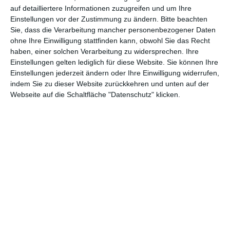
verewigen.
auf detailliertere Informationen zuzugreifen und um Ihre
Einstellungen vor der Zustimmung zu ändern.
Bitte beachten
Sie, dass die Verarbeitung mancher personenbezogener Daten
GENRES
TIPPS
INTERVIEWS
TAGS
ohne Ihre Einwilligung stattfinden kann, obwohl Sie das Recht
haben, einer solchen Verarbeitung zu widersprechen. Ihre
Einstellungen gelten lediglich für diese Website. Sie können Ihre
Einstellungen jederzeit ändern oder Ihre Einwilligung widerrufen,
Abenteuer
(1.624)
Action
(2.033)
indem Sie zu dieser Website zurückkehren und unten auf der
Webseite auf die Schaltfläche "Datenschutz" klicken.
Animation/Trickfilm
(1.942)
Anime
(740)
Asia
(60)
Biographie
(766)
Comic-Adaption
(699)
Dokumentation
(2.056)
Drama
(7.128)
Erotik
(186)
Experimental
(79)
Familie
(1.068)
Fantasy
(1.473)
Historie
(1.230)
Horror
(1.827)
Komödie
(4.920)
Krieg
(424)
Krimi
(3.324)