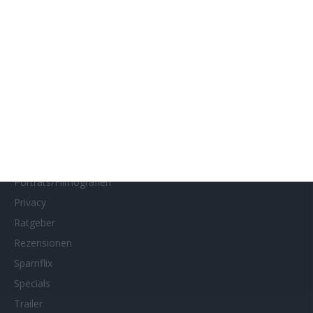
Interviews
Kino- und DVD-Starts
Kontakt
Links
MUBI
Netflix
Neueste Reviews
News
Porträts/Filmografien
Privacy
Ratgeber
Rezensionen
Spamflix
Specials
Trailer