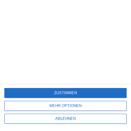
Science Fiction
(1.327)
Serie
(2.471)
Spiele-Adaption
(131)
Splatter
(21)
Sport
(344)
Stand-up-Comedy
(2)
Thriller
(3.178)
Western
(269)
4
The Devil’s Mouth – Der Teufelsschlund
ZUSTIMMEN
5
MEHR OPTIONEN
Die Chefin: Deadline
ABLEHNEN