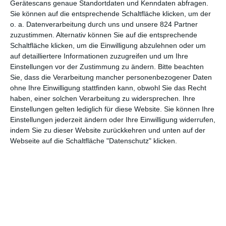
Gerätescans genaue Standortdaten und Kenndaten abfragen.
Sie können auf die entsprechende Schaltfläche klicken, um der
7
o. a. Datenverarbeitung durch uns und unsere 824 Partner
The Son
zuzustimmen. Alternativ können Sie auf die entsprechende
Schaltfläche klicken, um die Einwilligung abzulehnen oder um
auf detailliertere Informationen zuzugreifen und um Ihre
Einstellungen vor der Zustimmung zu ändern.
Bitte beachten
Sie, dass die Verarbeitung mancher personenbezogener Daten
1
2
3
…
5
ohne Ihre Einwilligung stattfinden kann, obwohl Sie das Recht
haben, einer solchen Verarbeitung zu widersprechen. Ihre
Einstellungen gelten lediglich für diese Website. Sie können Ihre
Einstellungen jederzeit ändern oder Ihre Einwilligung widerrufen,
indem Sie zu dieser Website zurückkehren und unten auf der
Webseite auf die Schaltfläche "Datenschutz" klicken.
MITGLIED WERDEN UND VORTEILE
GENIESSEN