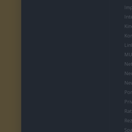
Im
Int
Kin
Kon
Lin
MU
Net
Neu
Ne
Por
Pri
Ra
Re
Spa