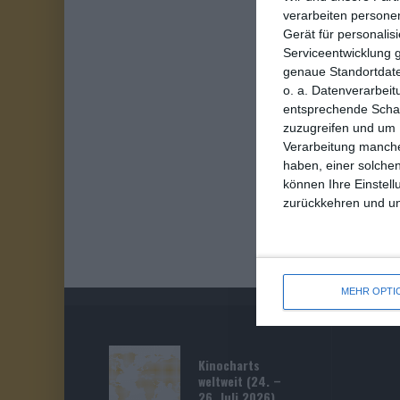
verarbeiten persone
Gerät für personali
Serviceentwicklung 
genaue Standortdate
o. a. Datenverarbeit
entsprechende Schalt
zuzugreifen und um 
Verarbeitung manche
haben, einer solchen
können Ihre Einstell
zurückkehren und unt
MEHR OPTI
Kinocharts
weltweit (24. –
26. Juli 2026)