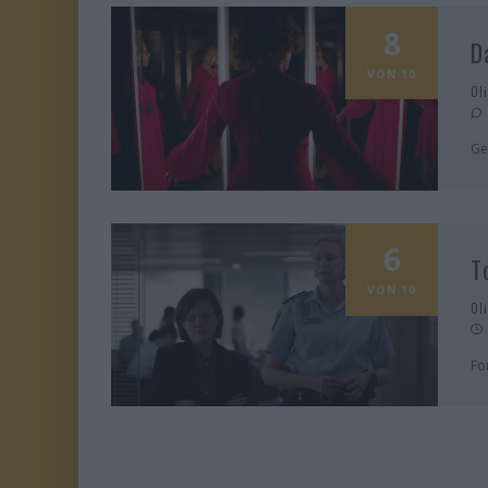
8
D
VON 10
Ol
Ge
6
T
VON 10
Ol
Fo