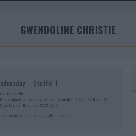
A
GWENDOLINE CHRISTIE
R
ednesday – Staffel 1
iver Armknecht
Comic-Adaption
Fantasy
Horror
Komödie
Krimi
Netflix
USA
Samstag, 26. November 2022
3
rdersuche an einer Ausgestoßenenschule