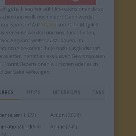
uch gefällt, was wir auf film-rezensionen.de so
achen und wollt noch mehr? Dann werdet
nser Sponsor! Auf
Steady
könnt ihr Mitglied
nserer Seite werden und uns damit helfen,
nser Angebot weiter auszubauen. Im
egenzug bekommt ihr je nach Mitgliedschaft
ewsletter, nehmt an exklusiven Gewinnspielen
eil, könnt Rezensionen wünschen oder euch
uf der Seite verewigen.
ENRES
TIPPS
INTERVIEWS
TAGS
benteuer
(1.622)
Action
(2.028)
nimation/Trickfilm
Anime
(740)
.941)