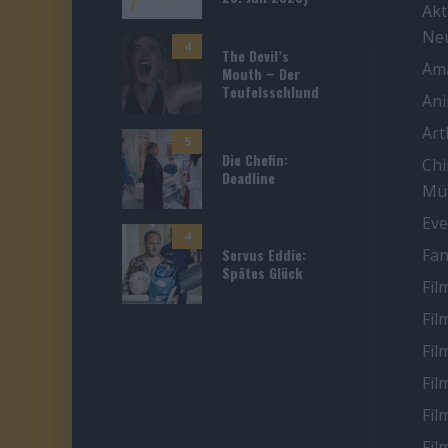
Akt
Ne
4
The Devil’s
Ama
Mouth – Der
Teufelsschlund
An
Ar
5
Die Chefin:
Chi
Deadline
Mü
Eve
4
Servus Eddie:
Fan
Spätes Glück
Fil
Fil
Fil
Fil
Fil
Fil