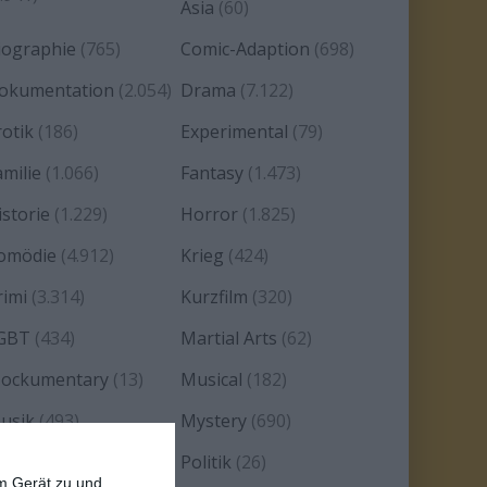
Asia
(60)
iographie
(765)
Comic-Adaption
(698)
okumentation
(2.054)
Drama
(7.122)
rotik
(186)
Experimental
(79)
amilie
(1.066)
Fantasy
(1.473)
istorie
(1.229)
Horror
(1.825)
omödie
(4.912)
Krieg
(424)
rimi
(3.314)
Kurzfilm
(320)
GBT
(434)
Martial Arts
(62)
ockumentary
(13)
Musical
(182)
usik
(493)
Mystery
(690)
oir
(29)
Politik
(26)
em Gerät zu und