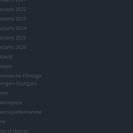
mstarts 2022
mstarts 2023
mstarts 2024
mstarts 2025
mstarts 2026
mtastic
mtipps
nzösische Filmtage
ingen-Stuttgart
nres
innspiele
innspielteilnahme
me
me of Horror