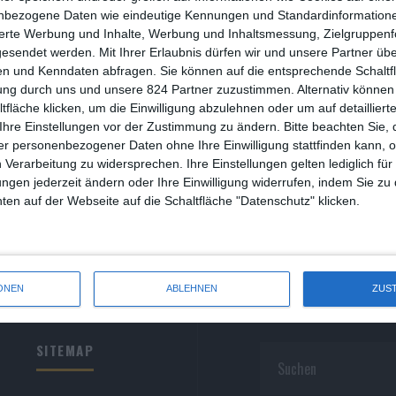
R
nbezogene Daten wie eindeutige Kennungen und Standardinformatione
sierte Werbung und Inhalte, Werbung und Inhaltsmessung, Zielgruppen
R
gesendet werden.
Mit Ihrer Erlaubnis dürfen wir und unsere Partner ü
n und Kenndaten abfragen. Sie können auf die entsprechende Schaltfl
S
ung durch uns und unsere 824 Partner zuzustimmen. Alternativ können 
fläche klicken, um die Einwilligung abzulehnen oder um auf detailliert
S
Ihre Einstellungen vor der Zustimmung zu ändern.
Bitte beachten Sie, 
r personenbezogener Daten ohne Ihre Einwilligung stattfinden kann, 
S
 Verarbeitung zu widersprechen. Ihre Einstellungen gelten lediglich für
S
ungen jederzeit ändern oder Ihre Einwilligung widerrufen, indem Sie zu
en auf der Webseite auf die Schaltfläche "Datenschutz" klicken.
W
ONEN
ABLEHNEN
ZUS
SITEMAP