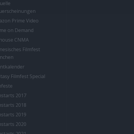
uelle
uerscheinungen
zon Prime Video
ime on Demand
thouse CNMA
nesisches Filmfest
nchen
ntkalender
tasy Filmfest Special
mfeste
mstarts 2017
mstarts 2018
mstarts 2019
mstarts 2020
mstarts 2021