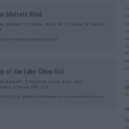
E
as blutrote Kleid
m
u
iver Armknecht
Filmtipp
Horror
UK
Sonntag, 30. Mai 2021
0
u
u
fangen in einem unheimlichen Kleid
G
N
t
a
op of the Lake: China Girl
iver Armknecht
Australien
Drama
Krimi
Serie
G
Freitag, 9. Februar 2018
0
rtsetzung der gefeierten Krimiserie mit viel persönlichem Drama
A
A
(1