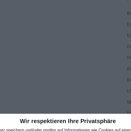
B
D
E
F
H
K
K
L
M
M
Wir respektieren Ihre Privatsphäre
N
ner speichern und/oder greifen auf Informationen wie Cookies auf ein