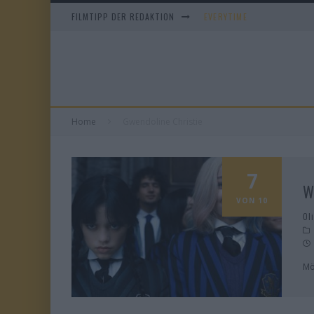
FILMTIPP DER REDAKTION
EVERYTIME
WHAM! – 10 DAYS IN CHIN
IM SPIEGEL MEINER MUTTE
DUELL IN DER SONNE
Home
Gwendoline Christie
7
W
VON 10
Ol
Mö