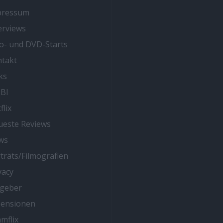
pressum
erviews
o- und DVD-Starts
takt
ks
BI
flix
este Reviews
ws
träts/Filmografien
vacy
tgeber
zensionen
mflix