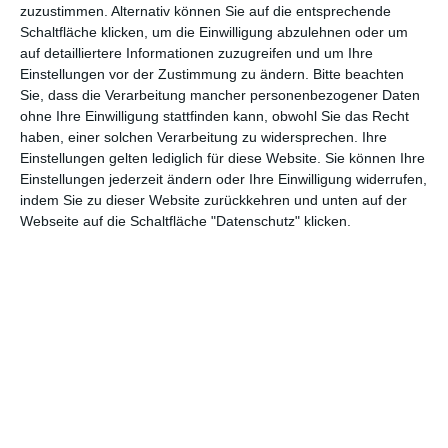
zuzustimmen. Alternativ können Sie auf die entsprechende
Krimiserie war in sich abgeschlossen. Vielleicht auch überrascht
Schaltfläche klicken, um die Einwilligung abzulehnen oder um
von dem großen Erfolg fiel jedoch schon Ende 2014 die
auf detailliertere Informationen zuzugreifen und um Ihre
Entscheidung, doch noch eine zweite Staffel zu drehen.
Einstellungen vor der Zustimmung zu ändern.
Bitte beachten
Sie, dass die Verarbeitung mancher personenbezogener Daten
Drama um Drama um Drama
ohne Ihre Einwilligung stattfinden kann, obwohl Sie das Recht
Vorkenntnisse braucht es nicht, um bei
China Girl
voll
haben, einer solchen Verarbeitung zu widersprechen. Ihre
einzusteigen. Die meisten wichtigen Punkte werden frühzeitig
Einstellungen gelten lediglich für diese Website. Sie können Ihre
geklärt. Lediglich eine erneute Begegnung von Robin und Al
Einstellungen jederzeit ändern oder Ihre Einwilligung widerrufen,
Parker bleibt ohne große Resonanz, sofern man die erste Staffel
indem Sie zu dieser Website zurückkehren und unten auf der
nicht gesehen hat. Aber man wird auch so mehr als genug zu
Webseite auf die Schaltfläche "Datenschutz" klicken.
tun haben bei dem, was Campion in die sechs Episoden gepackt
hat. Erneut nimmt der eigentliche Krimi nur einen Teil der Serie in
Anspruch. Dafür gibt es zwischenmenschliche Dramen im
Überfluss. Robin, die sich doch noch an ihre Tochter wendet,
das Ergebnis einer Massenvergewaltigung. Jane, die jetzt eine
lesbische Beziehung führt. Die ganzen Streitigkeiten im Hause
Edwards. Ach ja, Prostitution mit asiatischen Einwanderinnen
gibt es auch noch.