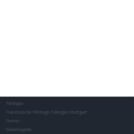
Filmstarts 2017
Filmstarts 2018
Filmstarts 2019
Filmstarts 2020
Filmstarts 2021
Filmstarts 2022
Filmstarts 2023
Filmstarts 2024
Filmstarts 2025
Filmstarts 2026
Filmtastic
Filmtipps
Französische Filmtage Tübingen-Stuttgart
Genres
Gewinnspiele