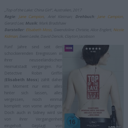
„Top of the Lake: China Girl“, Australien, 2017
,
Regie
:
Jane Campion
Ariel Kleiman;
Drehbuch
:
Jane Campion
,
Gerard Lee;
Musik
: Mark Bradshaw
Darsteller
:
Elisabeth Moss
, Gwendoline Christie, Alice Englert,
Nicole
Kidman
, Ewen Leslie, David Dencik, Clayton Jacobson
Fünf Jahre sind seit den
schockierenden Ereignissen in
ihrer neuseeländischen
Heimatstadt vergangen. Für
Detective Robin Griffin
(
Elisabeth Moss
) zählt daher
im Moment nur eins: alles
hinter sich lassen, alles
vergessen, noch einmal
komplett von vorne anfangen.
Doch auch in Sidney wird sie
von ihrer Vergangenheit
eingeholt. Geplagt von