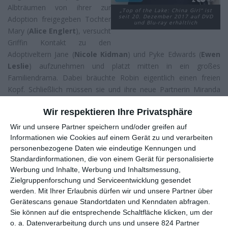
Albträumen von ihrer zur
„Top of the Lake: China Girl“ ist
seit 20. Dezember 2017 auf DVD
Adoption freigegeben Tochter
und Blu-ray erhältlich
Mary (
Alice Englert
), versucht
Griffin Kontakt zu den
Adoptiveltern Jane (
Nicole Kidman
) und Pyke Edwards (
Ewen
Leslie
) aufzunehmen und platzt mitten in ein großes
Familiendrama. Dabei bräuchte Robin eigentlich einen freien
Kopf. Schließlich müssen sie und ihre neue Partnerin Miranda
Hilmarson (
Gwendoline Christie
) das Geheimnis um die
Wir respektieren Ihre Privatsphäre
ermordete Asiatin lösen, die in einem Koffer an den Strand
gespült wurde.
Wir und unsere Partner speichern und/oder greifen auf
Informationen wie Cookies auf einem Gerät zu und verarbeiten
Man soll doch niemals nie sagen. Man hatte die
personenbezogene Daten wie eindeutige Kennungen und
neuseeländische Regisseurin
Jane Campion
schon ein wenig
Standardinformationen, die von einem Gerät für personalisierte
vergessen, die nach ihrer Hochphase Anfang der 90er (
Ein Engel
Werbung und Inhalte, Werbung und Inhaltsmessung,
an meiner Tafel
,
Das Piano
) zunehmend in der
Zielgruppenforschung und Serviceentwicklung gesendet
Bedeutungslosigkeit verschwand. Es war das Fernsehen, das sie
werden.
Mit Ihrer Erlaubnis dürfen wir und unsere Partner über
2013 wieder zurück in die Schlagzeilen brachte:
Top of the
Gerätescans genaue Standortdaten und Kenndaten abfragen.
Sie können auf die entsprechende Schaltfläche klicken, um der
Lake
wurde weltweit gefeiert, für viele wichtige Preise nominiert.
o. a. Datenverarbeitung durch uns und unsere 824 Partner
Eigentlich hätte es dabei auch bleiben sollen, die dramatische