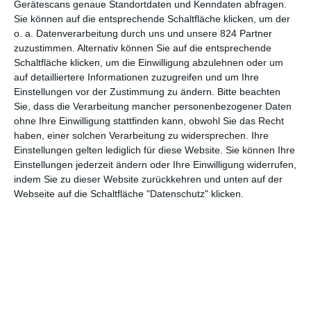
Gerätescans genaue Standortdaten und Kenndaten abfragen.
Sie können auf die entsprechende Schaltfläche klicken, um der
6
o. a. Datenverarbeitung durch uns und unsere 824 Partner
Detektiv Conan – 15. Film: Die 15
zuzustimmen. Alternativ können Sie auf die entsprechende
Minuten der Stille
Schaltfläche klicken, um die Einwilligung abzulehnen oder um
auf detailliertere Informationen zuzugreifen und um Ihre
Einstellungen vor der Zustimmung zu ändern.
Bitte beachten
Sie, dass die Verarbeitung mancher personenbezogener Daten
1
2
3
…
7
ohne Ihre Einwilligung stattfinden kann, obwohl Sie das Recht
haben, einer solchen Verarbeitung zu widersprechen. Ihre
Einstellungen gelten lediglich für diese Website. Sie können Ihre
Einstellungen jederzeit ändern oder Ihre Einwilligung widerrufen,
indem Sie zu dieser Website zurückkehren und unten auf der
Webseite auf die Schaltfläche "Datenschutz" klicken.
MITGLIED WERDEN UND VORTEILE
GENIESSEN