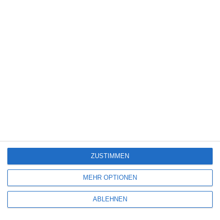
Science Fiction
(1.327)
Serie
(2.471)
Spiele-Adaption
(131)
Splatter
(21)
Sport
(344)
Stand-up-Comedy
(2)
Thriller
(3.178)
Western
(269)
5
Wilsberg: Todsicherer Tipp
ZUSTIMMEN
7
MEHR OPTIONEN
Lebensansichten eines Huhns
ABLEHNEN