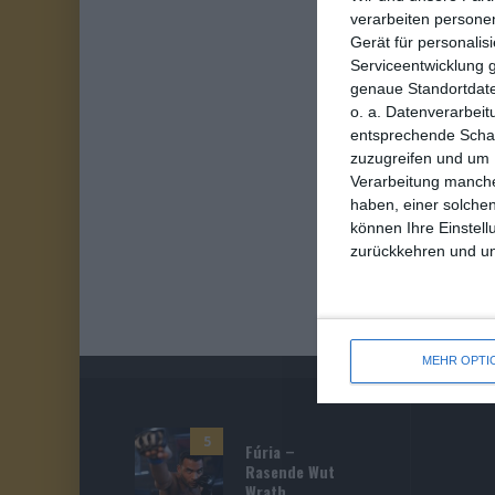
verarbeiten persone
Gerät für personali
Serviceentwicklung 
genaue Standortdate
o. a. Datenverarbeit
entsprechende Schalt
zuzugreifen und um 
Verarbeitung manche
haben, einer solchen
können Ihre Einstell
zurückkehren und unt
MEHR OPTI
5
Fúria –
Rasende Wut
Wrath