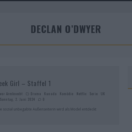
DECLAN O’DWYER
A
eek Girl – Staffel 1
iver Armknecht
Drama
Kanada
Komödie
Netflix
Serie
UK
Sonntag, 2. Juni 2024
0
ne sozial unbegabte Außenseiterin wird als Model entdeckt