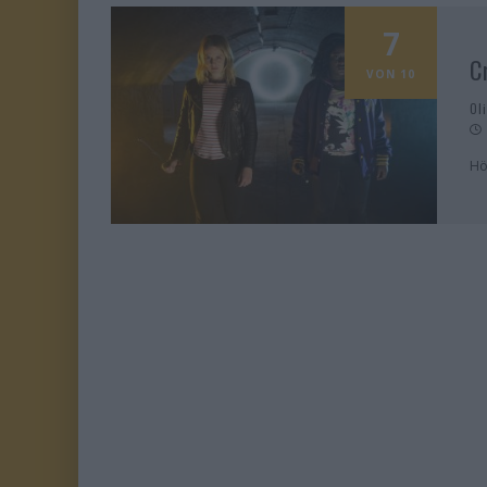
7
C
VON 10
Ol
Hö