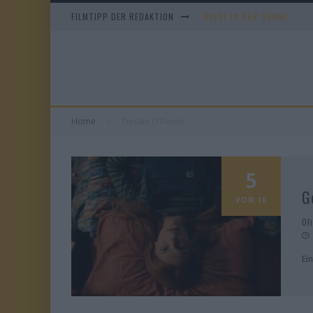
FILMTIPP DER REDAKTION
DUELL IN DER SONNE
EVERYTIME
WHAM! – 10 DAYS IN CHIN
TANGLES
Home
Declan O’Dwyer
5
G
VON 10
Ol
Ei