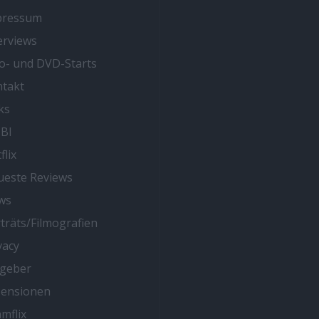
pressum
erviews
o- und DVD-Starts
takt
ks
BI
flix
este Reviews
ws
träts/Filmografien
vacy
tgeber
zensionen
mflix