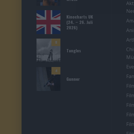
Akt
Ne
Kinocharts UK
Ama
(24. – 26. Juli
2026)
An
Ar
8
Chi
Tangles
Mü
Eve
4
Fan
Gunner
Fil
Fil
Fil
Fil
Fil
Fil