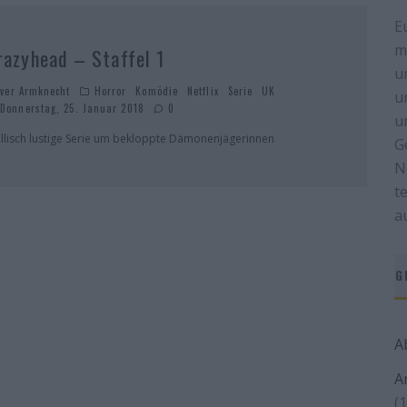
E
m
razyhead – Staffel 1
u
iver Armknecht
Horror
Komödie
Netflix
Serie
UK
u
Donnerstag, 25. Januar 2018
0
u
llisch lustige Serie um bekloppte Dämonenjägerinnen
G
N
t
a
G
A
A
(1