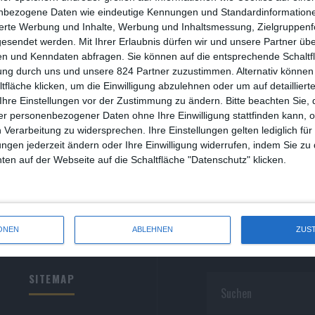
R
nbezogene Daten wie eindeutige Kennungen und Standardinformatione
sierte Werbung und Inhalte, Werbung und Inhaltsmessung, Zielgruppen
R
gesendet werden.
Mit Ihrer Erlaubnis dürfen wir und unsere Partner ü
n und Kenndaten abfragen. Sie können auf die entsprechende Schaltfl
S
ung durch uns und unsere 824 Partner zuzustimmen. Alternativ können 
fläche klicken, um die Einwilligung abzulehnen oder um auf detailliert
S
Ihre Einstellungen vor der Zustimmung zu ändern.
Bitte beachten Sie, 
r personenbezogener Daten ohne Ihre Einwilligung stattfinden kann, 
S
 Verarbeitung zu widersprechen. Ihre Einstellungen gelten lediglich für
S
ungen jederzeit ändern oder Ihre Einwilligung widerrufen, indem Sie zu
en auf der Webseite auf die Schaltfläche "Datenschutz" klicken.
W
ONEN
ABLEHNEN
ZUS
SITEMAP