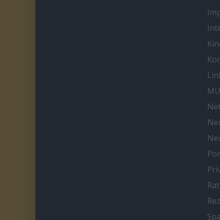
Im
Int
Kin
Kon
Lin
MU
Net
Neu
Ne
Por
Pri
Ra
Re
Spa