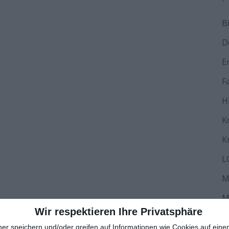
B
D
E
F
H
K
K
L
M
M
Wir respektieren Ihre Privatsphäre
N
ner speichern und/oder greifen auf Informationen wie Cookies auf ein