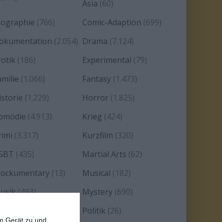
Asia
(60)
iographie
(766)
Comic-Adaption
(699)
okumentation
(2.054)
Drama
(7.124)
rotik
(186)
Experimental
(79)
amilie
(1.066)
Fantasy
(1.473)
istorie
(1.229)
Horror
(1.825)
omödie
(4.913)
Krieg
(424)
rimi
(3.317)
Kurzfilm
(320)
GBT
(435)
Martial Arts
(62)
ockumentary
(13)
Musical
(182)
usik
(493)
Mystery
(690)
oir
(29)
Politik
(26)
em Gerät zu und