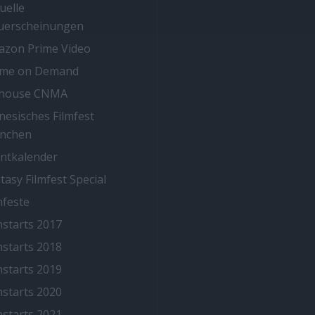
uelle
uerscheinungen
zon Prime Video
ime on Demand
thouse CNMA
nesisches Filmfest
nchen
ntkalender
tasy Filmfest Special
mfeste
mstarts 2017
mstarts 2018
mstarts 2019
mstarts 2020
mstarts 2021