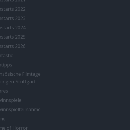
mstarts 2022
mstarts 2023
mstarts 2024
mstarts 2025
mstarts 2026
mtastic
mtipps
nzösische Filmtage
ingen-Stuttgart
nres
innspiele
innspielteilnahme
me
me of Horror