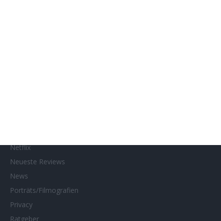
Gewinnspiele
Gewinnspielteilnahme
Home
Home of Horror
Impressum
Interviews
Kino- und DVD-Starts
Kontakt
Links
MUBI
Netflix
Neueste Reviews
News
Porträts/Filmografien
Privacy
Ratgeber