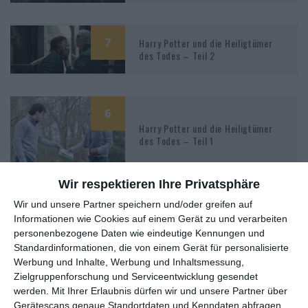
7
Harry Potter und die Heiligtümer
des Todes – Teil 2
6
Harry Potter und die Heiligtümer
des Todes – Teil 1
Wir respektieren Ihre Privatsphäre
Wir und unsere Partner speichern und/oder greifen auf
7
Informationen wie Cookies auf einem Gerät zu und verarbeiten
Harry Potter und der Halbblutprinz
personenbezogene Daten wie eindeutige Kennungen und
Standardinformationen, die von einem Gerät für personalisierte
Werbung und Inhalte, Werbung und Inhaltsmessung,
Zielgruppenforschung und Serviceentwicklung gesendet
werden.
Mit Ihrer Erlaubnis dürfen wir und unsere Partner über
6
Harry Potter und der Orden des
Gerätescans genaue Standortdaten und Kenndaten abfragen.