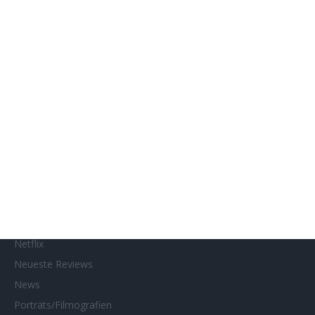
Genres
Gewinnspiele
Gewinnspielteilnahme
Home
Home of Horror
Impressum
Interviews
Kino- und DVD-Starts
Kontakt
Links
MUBI
Netflix
Neueste Reviews
News
Porträts/Filmografien