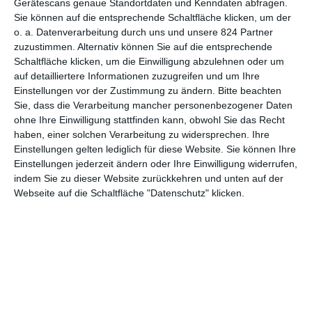
Gerätescans genaue Standortdaten und Kenndaten abfragen.
Sie können auf die entsprechende Schaltfläche klicken, um der
7
Charlie und die Schokoladenfabrik
o. a. Datenverarbeitung durch uns und unsere 824 Partner
(2005)
zuzustimmen. Alternativ können Sie auf die entsprechende
Schaltfläche klicken, um die Einwilligung abzulehnen oder um
auf detailliertere Informationen zuzugreifen und um Ihre
Einstellungen vor der Zustimmung zu ändern.
Bitte beachten
Sie, dass die Verarbeitung mancher personenbezogener Daten
1
2
3
ohne Ihre Einwilligung stattfinden kann, obwohl Sie das Recht
haben, einer solchen Verarbeitung zu widersprechen. Ihre
Einstellungen gelten lediglich für diese Website. Sie können Ihre
Einstellungen jederzeit ändern oder Ihre Einwilligung widerrufen,
indem Sie zu dieser Website zurückkehren und unten auf der
MITGLIED WERDEN UND VORTEILE
Webseite auf die Schaltfläche "Datenschutz" klicken.
GENIESSEN