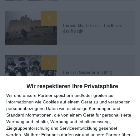
7
Die vier Musketiere – Die Rache
der Mylady
7
Die drei Musketiere (1973)
Wir respektieren Ihre Privatsphäre
Wir und unsere Partner speichern und/oder greifen auf
Informationen wie Cookies auf einem Gerät zu und verarbeiten
8
personenbezogene Daten wie eindeutige Kennungen und
Gremlins 2 – Die Rückkehr der
Standardinformationen, die von einem Gerät für personalisierte
kleinen Monster
Werbung und Inhalte, Werbung und Inhaltsmessung,
Zielgruppenforschung und Serviceentwicklung gesendet
werden.
Mit Ihrer Erlaubnis dürfen wir und unsere Partner über