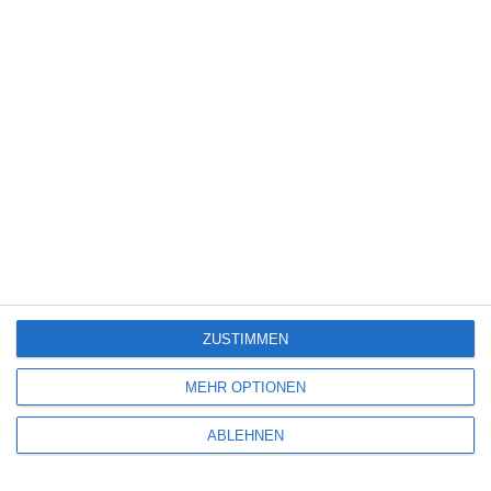
Spiele-Adaption
(131)
Splatter
(21)
Sport
(344)
Stand-up-Comedy
(2)
Thriller
(3.178)
Western
(269)
5
Wilsberg: Todsicherer Tipp
ZUSTIMMEN
7
MEHR OPTIONEN
Lebensansichten eines Huhns
ABLEHNEN