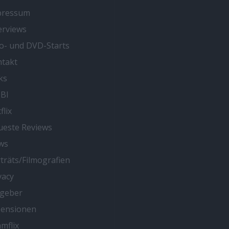
pressum
erviews
o- und DVD-Starts
takt
ks
BI
flix
este Reviews
ws
träts/Filmografien
vacy
tgeber
zensionen
mflix