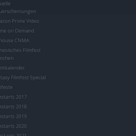
uelle
uerscheinungen
zon Prime Video
ime on Demand
thouse CNMA
nesisches Filmfest
nchen
ntkalender
tasy Filmfest Special
mfeste
mstarts 2017
mstarts 2018
mstarts 2019
mstarts 2020
mstarts 2021