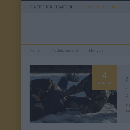
FILMTIPP DER REDAKTION
DUELL IN DER SONNE
EVERYTIME
WHAM! – 10 DAYS IN CHIN
TANGLES
Home
Produktionsland
Mongolei
4
Z
VON 10
Ol
In
Zo