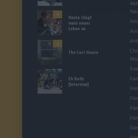
Akt
Ne
6
Heute fängt
Ama
mein neues
Leben an
An
Ar
6
Chi
The Last House
Mü
Eve
Eli Roth
Fan
[Interview]
Fil
Fil
Fil
Fil
Fil
Fil