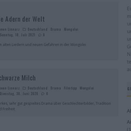
E
m
ie Adern der Welt
u
uven Linnarz
Deutschland
Drama
Mongolei
u
Sonntag, 18. Juli 2021
0
u
n alten Liedern und neuen Gefahren in der Mongolei
G
N
t
a
chwarze Milch
G
uven Linnarz
Deutschland
Drama
Filmtipp
Mongolei
Dienstag, 30. Juni 2020
0
arkes, sehr gut gespieltes Drama über Geschlechterbilder, Tradition
d Freiheit
A
A
(1