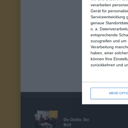
verarbeiten persone
Gerät für personali
Serviceentwicklung 
genaue Standortdate
o. a. Datenverarbeit
entsprechende Schalt
zuzugreifen und um 
Verarbeitung manche
haben, einer solchen
können Ihre Einstell
zurückkehren und unt
MEHR OPTI
5
Die Chefin: Der
Wolf