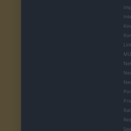
Im
Int
Kin
Kon
Lin
MU
Net
Neu
Ne
Por
Pri
Ra
Re
Spa