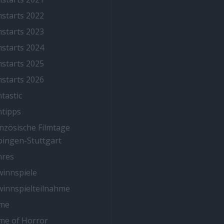
mstarts 2022
mstarts 2023
mstarts 2024
mstarts 2025
mstarts 2026
mtastic
mtipps
nzösische Filmtage
ingen-Stuttgart
nres
innspiele
innspielteilnahme
me
me of Horror