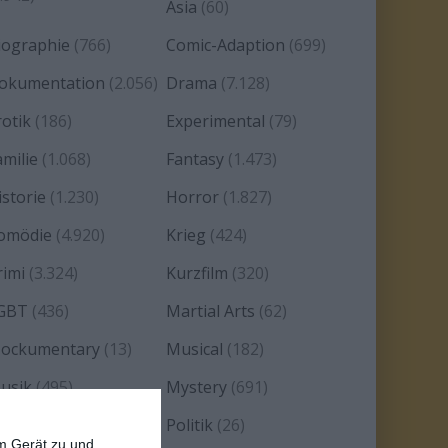
Asia
(60)
iographie
(766)
Comic-Adaption
(699)
okumentation
(2.056)
Drama
(7.128)
rotik
(186)
Experimental
(79)
amilie
(1.068)
Fantasy
(1.473)
istorie
(1.230)
Horror
(1.827)
omödie
(4.920)
Krieg
(424)
rimi
(3.324)
Kurzfilm
(320)
GBT
(436)
Martial Arts
(62)
ockumentary
(13)
Musical
(182)
usik
(495)
Mystery
(691)
oir
(29)
Politik
(26)
em Gerät zu und