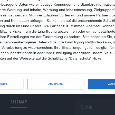
R
nbezogene Daten wie eindeutige Kennungen und Standardinformatione
sierte Werbung und Inhalte, Werbung und Inhaltsmessung, Zielgruppen
R
gesendet werden.
Mit Ihrer Erlaubnis dürfen wir und unsere Partner ü
n und Kenndaten abfragen. Sie können auf die entsprechende Schaltfl
S
ung durch uns und unsere 824 Partner zuzustimmen. Alternativ können 
fläche klicken, um die Einwilligung abzulehnen oder um auf detailliert
S
Ihre Einstellungen vor der Zustimmung zu ändern.
Bitte beachten Sie, 
r personenbezogener Daten ohne Ihre Einwilligung stattfinden kann, 
S
 Verarbeitung zu widersprechen. Ihre Einstellungen gelten lediglich für
S
ungen jederzeit ändern oder Ihre Einwilligung widerrufen, indem Sie zu
en auf der Webseite auf die Schaltfläche "Datenschutz" klicken.
W
ONEN
ABLEHNEN
ZUS
SITEMAP