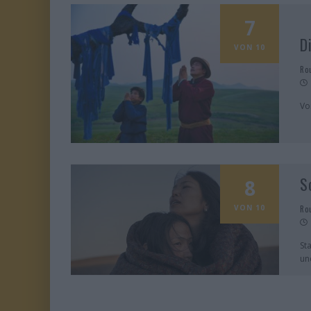
7
D
VON 10
Ro
Vo
S
8
VON 10
Ro
St
un