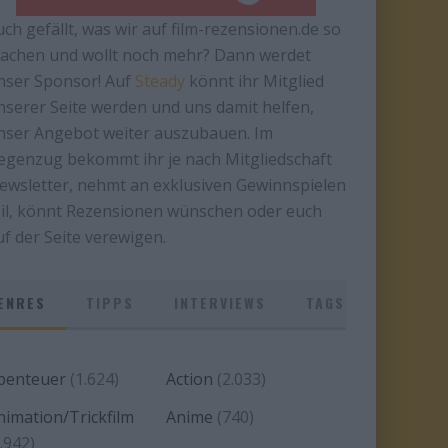
uch gefällt, was wir auf film-rezensionen.de so
achen und wollt noch mehr? Dann werdet
nser Sponsor! Auf
Steady
könnt ihr Mitglied
nserer Seite werden und uns damit helfen,
nser Angebot weiter auszubauen. Im
egenzug bekommt ihr je nach Mitgliedschaft
ewsletter, nehmt an exklusiven Gewinnspielen
eil, könnt Rezensionen wünschen oder euch
uf der Seite verewigen.
ENRES
TIPPS
INTERVIEWS
TAGS
benteuer
(1.624)
Action
(2.033)
nimation/Trickfilm
Anime
(740)
.942)