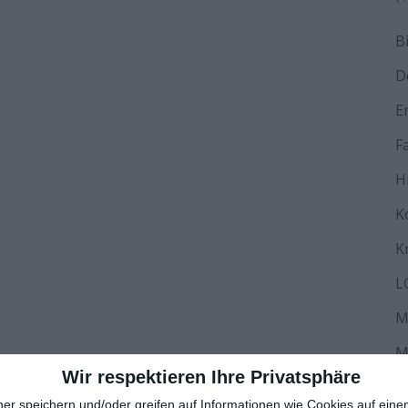
B
D
E
F
H
K
K
L
M
M
Wir respektieren Ihre Privatsphäre
N
ner speichern und/oder greifen auf Informationen wie Cookies auf ein