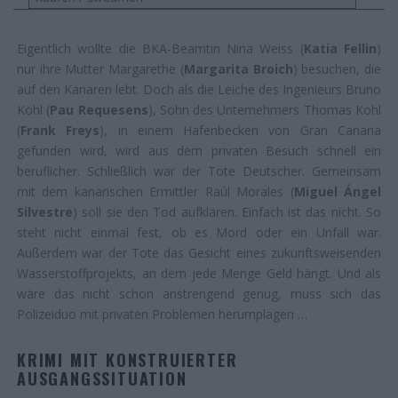
Eigentlich wollte die BKA-Beamtin Nina Weiss (
Katia Fellin
)
nur ihre Mutter Margarethe (
Margarita Broich
) besuchen, die
auf den Kanaren lebt. Doch als die Leiche des Ingenieurs Bruno
Kohl (
Pau Requesens
), Sohn des Unternehmers Thomas Kohl
(
Frank Freys
), in einem Hafenbecken von Gran Canaria
gefunden wird, wird aus dem privaten Besuch schnell ein
beruflicher. Schließlich war der Tote Deutscher. Gemeinsam
mit dem kanarischen Ermittler Raúl Morales (
Miguel Ángel
Silvestre
) soll sie den Tod aufklären. Einfach ist das nicht. So
steht nicht einmal fest, ob es Mord oder ein Unfall war.
Außerdem war der Tote das Gesicht eines zukunftsweisenden
Wasserstoffprojekts, an dem jede Menge Geld hängt. Und als
wäre das nicht schon anstrengend genug, muss sich das
Polizeiduo mit privaten Problemen herumplagen …
KRIMI MIT KONSTRUIERTER
AUSGANGSSITUATION