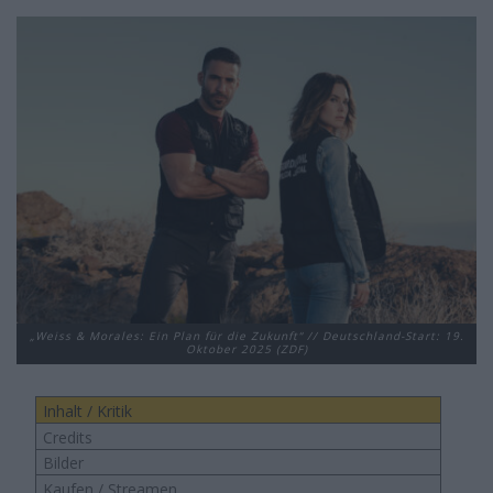
„Weiss & Morales: Ein Plan für die Zukunft“ // Deutschland-Start: 19.
Oktober 2025 (ZDF)
Inhalt / Kritik
Credits
Bilder
Kaufen / Streamen