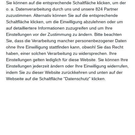
die einem hiesigen Krimipublikum bestens vertraut sind. Das
Sie können auf die entsprechende Schaltfläche klicken, um der
o. a. Datenverarbeitung durch uns und unsere 824 Partner
darf einen etwas nerven, manchmal hat man den Eindruck,
zuzustimmen. Alternativ können Sie auf die entsprechende
dass es hierzulande nur einen sehr kleinen Pool für solche
Schaltfläche klicken, um die Einwilligung abzulehnen oder um
Produktionen gibt. Andererseits sind die beiden so wenig zu
auf detailliertere Informationen zuzugreifen und um Ihre
sehen, dass einen das nicht übermäßig stört. Problematischer
Einstellungen vor der Zustimmung zu ändern.
Bitte beachten
ist da schon, dass das Szenario von Anfang an so konstruiert
Sie, dass die Verarbeitung mancher personenbezogener Daten
ist. Natürlich kann es mal vorkommen, dass die Polizei im
ohne Ihre Einwilligung stattfinden kann, obwohl Sie das Recht
Ausland ermittelt, wenn eigene Landsleute betroffen sind. Eine
haben, einer solchen Verarbeitung zu widersprechen. Ihre
ganze Serie, bei der das in jeder Folge vorkommt? Das ist
Einstellungen gelten lediglich für diese Website. Sie können Ihre
schon eher albern. Ganz so grotesk wie bei
The Diplomat
ist es
Einstellungen jederzeit ändern oder Ihre Einwilligung widerrufen,
nicht. Immerhin ermittelt hier eine Polizistin statt einer
indem Sie zu dieser Website zurückkehren und unten auf der
Webseite auf die Schaltfläche "Datenschutz" klicken.
Diplomatin, die ihren Beruf missversteht. Überzeugend ist das
Konzept jedoch kaum.
NICHTS BESONDERES
Positiv anzumerken ist, dass man hier auf das peinliche
Kompetenzgerangel verzichtet, das man bei solchen
grenzüberschreitenden Krimis oft findet. Oft läuft es darauf