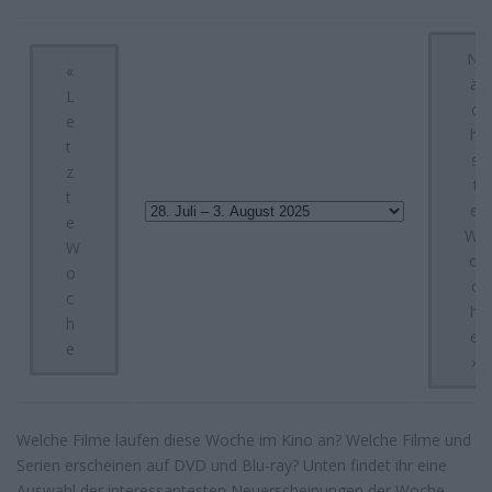
N
«
ä
L
c
e
h
t
s
z
t
t
e
e
W
W
o
o
c
c
h
h
e
e
»
Welche Filme laufen diese Woche im Kino an? Welche Filme und
Serien erscheinen auf DVD und Blu-ray? Unten findet ihr eine
Auswahl der interessantesten Neuerscheinungen der Woche.