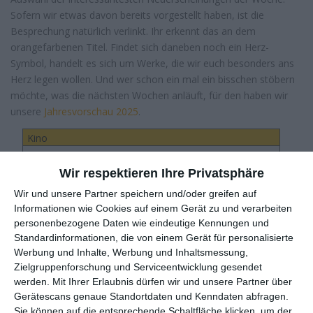
Sofern wir etwas davon bereits vorgestellt haben, ist die
Besprechung natürlich verlinkt. Ihr erkennt das an dem
orangefarbenen Titel. Findet sich daneben noch ein Herz-
Symbol, handelt es sich um Werke, die wir euch besonders ans
Herz legen wollen. Und wer schon ein mal ein bisschen stöbern
möchte, was die nächsten Wochen anläuft, für den haben wir
unsere
Jahresvorschau 2025
.
Kino
Home Entertainment
Wir respektieren Ihre Privatsphäre
Wir und unsere Partner speichern und/oder greifen auf
Daten
Inhalt
Informationen wie Cookies auf einem Gerät zu und verarbeiten
personenbezogene Daten wie eindeutige Kennungen und
Altweibersommer
Standardinformationen, die von einem Gerät für personalisierte
Die traditionelle
Werbung und Inhalte, Werbung und Inhaltsmessung,
ab 31. Juli 2025 im Kino
Reise dreier alter
Zielgruppenforschung und Serviceentwicklung gesendet
Österreich
Freundinnen läuft
werden.
Mit Ihrer Erlaubnis dürfen wir und unsere Partner über
Drama, Komödie,
aus dem Ruder
Gerätescans genaue Standortdaten und Kenndaten abfragen.
Roadmovie
Sie können auf die entsprechende Schaltfläche klicken, um der