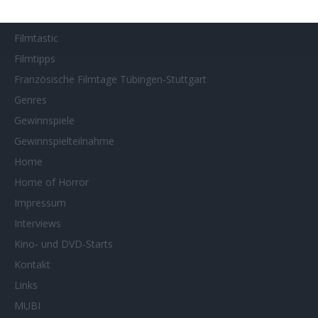
Filmstarts 2026
Filmtastic
Filmtipps
Französische Filmtage Tübingen-Stuttgart
Genres
Gewinnspiele
Gewinnspielteilnahme
Home
Home of Horror
Impressum
Interviews
Kino- und DVD-Starts
Kontakt
Links
MUBI