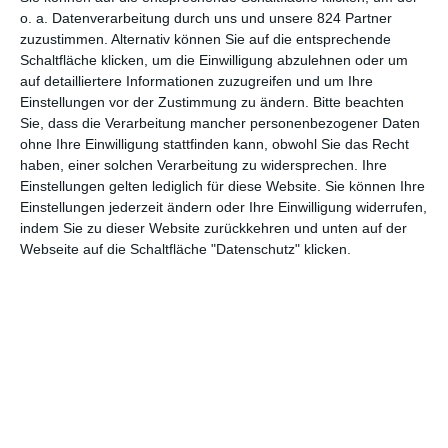
o. a. Datenverarbeitung durch uns und unsere 824 Partner
Die guten und die
Unterwegs mit
zuzustimmen. Alternativ können Sie auf die entsprechende
besseren Tage
verschiedenen
Schaltfläche klicken, um die Einwilligung abzulehnen oder um
ab 31. Juli 2025 im Kino
alkoholkranken
auf detailliertere Informationen zuzugreifen und um Ihre
Frankreich, Belgien
Frauen in einer
Einstellungen vor der Zustimmung zu ändern.
Bitte beachten
Drama, Komödie
Entzugsklinik
Sie, dass die Verarbeitung mancher personenbezogener Daten
ohne Ihre Einwilligung stattfinden kann, obwohl Sie das Recht
haben, einer solchen Verarbeitung zu widersprechen. Ihre
Die nackte Kanone
Ein Karacho-Cop
Einstellungen gelten lediglich für diese Website. Sie können Ihre
ab 31. Juli 2025 im Kino
auf schwieriger
Einstellungen jederzeit ändern oder Ihre Einwilligung widerrufen,
USA
Mission
indem Sie zu dieser Website zurückkehren und unten auf der
Action, Komödie
Webseite auf die Schaltfläche "Datenschutz" klicken.
Ecce Homo – Der
verlorene Caravaggio
Fragen rund um
♥
ein mögliches
ab 31. Juli 2025 im Kino
Meisterwerk
Spanien, Italien
Dokumentation