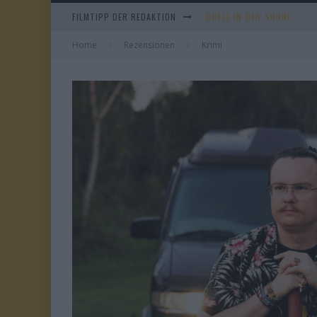
FILMTIPP DER REDAKTION
EVERYTIME
Home
Rezensionen
Krimi
WHAM! – 10 DAYS IN CHIN
TANGLES
DUELL IN DER SONNE