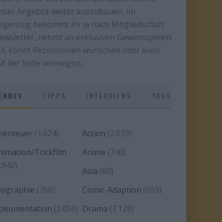
nser Angebot weiter auszubauen. Im
egenzug bekommt ihr je nach Mitgliedschaft
ewsletter, nehmt an exklusiven Gewinnspielen
eil, könnt Rezensionen wünschen oder euch
uf der Seite verewigen.
ENRES
TIPPS
INTERVIEWS
TAGS
benteuer
(1.624)
Action
(2.033)
nimation/Trickfilm
Anime
(740)
.942)
Asia
(60)
iographie
(766)
Comic-Adaption
(699)
okumentation
(2.056)
Drama
(7.128)