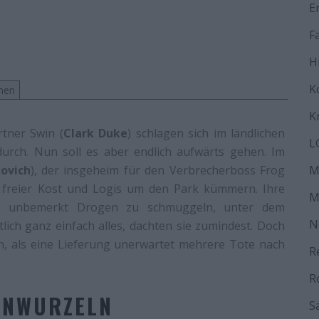
E
F
H
K
men
K
rtner Swin (
Clark Duke
) schlagen sich im ländlichen
L
urch. Nun soll es aber endlich aufwärts gehen. Im
ovich
), der insgeheim für den Verbrecherboss Frog
M
bei freier Kost und Logis um den Park kümmern. Ihre
M
in, unbemerkt Drogen zu schmuggeln, unter dem
N
tlich ganz einfach alles, dachten sie zumindest. Doch
en, als eine Lieferung unerwartet mehrere Tote nach
R
R
ANWURZELN
S