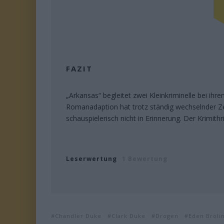
FAZIT
„Arkansas“ begleitet zwei Kleinkriminelle bei ihr
Romanadaption hat trotz ständig wechselnder Zei
schauspielerisch nicht in Erinnerung. Der Krimithr
Leserwertung
1 Bewertung
Chandler Duke
Clark Duke
Drogen
Eden Broli