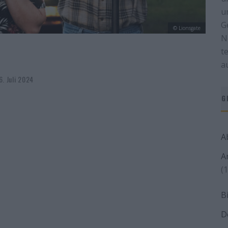
u
G
© Lionsgate
N
t
a
6. Juli 2024
G
A
A
(1
B
D