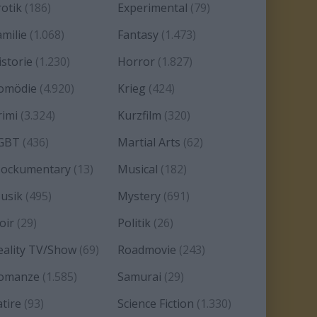
rotik
(186)
Experimental
(79)
amilie
(1.068)
Fantasy
(1.473)
istorie
(1.230)
Horror
(1.827)
omödie
(4.920)
Krieg
(424)
rimi
(3.324)
Kurzfilm
(320)
GBT
(436)
Martial Arts
(62)
ockumentary
(13)
Musical
(182)
usik
(495)
Mystery
(691)
oir
(29)
Politik
(26)
eality TV/Show
(69)
Roadmovie
(243)
omanze
(1.585)
Samurai
(29)
atire
(93)
Science Fiction
(1.330)