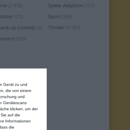
erie
(2.476)
Spiele-Adaption
(131)
platter
(21)
Sport
(345)
tand-up-Comedy
(2)
Thriller
(3.181)
estern
(269)
em Gerät zu und
n, die von einem
forschung und
ber Gerätescans
äche klicken, um der
Sie auf die
ere Informationen
dass die