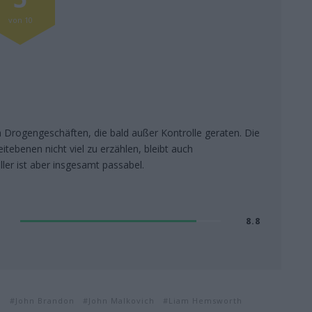
von 10
en Drogengeschäften, die bald außer Kontrolle geraten. Die
tebenen nicht viel zu erzählen, bleibt auch
iller ist aber insgesamt passabel.
8.8
n
John Brandon
John Malkovich
Liam Hemsworth