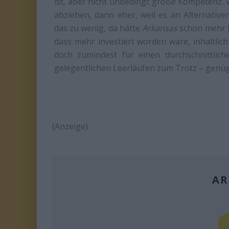
ist, aber nicht unbedingt große Kompetenz. 
abziehen, dann eher, weil es an Alternativen
das zu wenig, da hätte
Arkansas
schon mehr l
dass mehr investiert worden wäre, inhaltlich
doch zumindest für einen durchschnittliche
gelegentlichen Leerläufen zum Trotz – genüge
(Anzeige)
AR