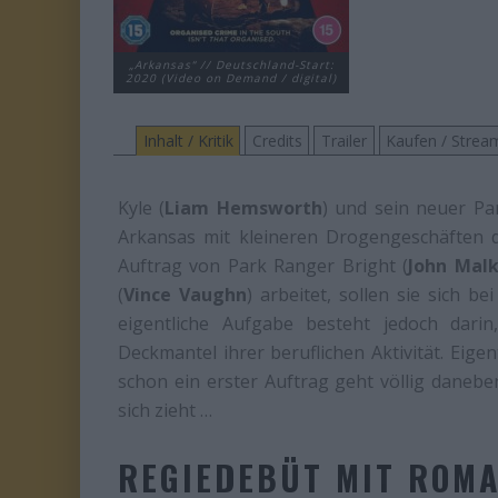
„Arkansas“ // Deutschland-Start:
2020 (Video on Demand / digital)
Inhalt / Kritik
Credits
Trailer
Kaufen / Strea
Kyle (
Liam Hemsworth
) und sein neuer Pa
Arkansas mit kleineren Drogengeschäften d
Auftrag von Park Ranger Bright (
John Malk
(
Vince Vaughn
) arbeitet, sollen sie sich 
eigentliche Aufgabe besteht jedoch dar
Deckmantel ihrer beruflichen Aktivität. Eigen
schon ein erster Auftrag geht völlig daneb
sich zieht …
REGIEDEBÜT MIT ROM