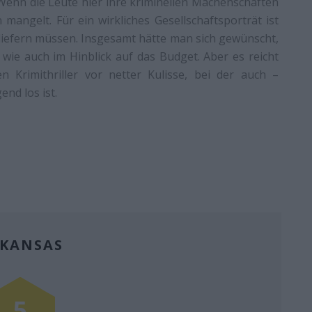
Wenn die Leute hier ihre kriminellen Machenschaften
 mangelt. Für ein wirkliches Gesellschaftsporträt ist
iefern müssen. Insgesamt hätte man sich gewünscht,
 wie auch im Hinblick auf das Budget. Aber es reicht
n Krimithriller vor netter Kulisse, bei der auch –
nd los ist.
KANSAS
5