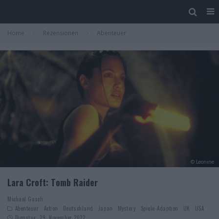
Home
Rezensionen
Abenteuer
© Leonine
Lara Croft: Tomb Raider
Michael Gasch
Abenteuer
Action
Deutschland
Japan
Mystery
Spiele-Adaption
UK
USA
Dienstag, 29. November 2022