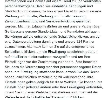
DER LAUF DER ZEIT
Informationen wie Cookies auf einem Gerät zu und verarbeiten
personenbezogene Daten wie eindeutige Kennungen und
Standardinformationen, die von einem Gerät für personalisierte
Dass nach dem Erfolg der gleichnamigen Videospielreihe eine
Werbung und Inhalte, Werbung und Inhaltsmessung,
Verfilmung folgte, hat 2001 wohl niemanden überrascht.
Zielgruppenforschung und Serviceentwicklung gesendet
Mittlerweile gibt es etliche weitere Spielteile und mit
Tomb
werden.
Mit Ihrer Erlaubnis dürfen wir und unsere Partner über
Raider
ein Reboot, welches nur die wenigsten zufriedenstellte.
Gerätescans genaue Standortdaten und Kenndaten abfragen.
So stellt sich die große Frage: Lohnt es sich, die Originalteile
Sie können auf die entsprechende Schaltfläche klicken, um der
heutzutage noch einmal zu schauen? Nach zwei Jahrzehnten
o. a. Datenverarbeitung durch uns und unsere 824 Partner
zuzustimmen. Alternativ können Sie auf die entsprechende
stellen sich tatsächlich gemischt Gefühle ein. Während die
Schaltfläche klicken, um die Einwilligung abzulehnen oder um
generelle Stimmung zwischen Mysterium und Abenteuer solide
auf detailliertere Informationen zuzugreifen und um Ihre
ausfällt, hapert es häufiger bei den Figuren, bei denen man
Einstellungen vor der Zustimmung zu ändern.
Bitte beachten
immer mal wieder den Kopf schütteln muss. Wirft man einen
Sie, dass die Verarbeitung mancher personenbezogener Daten
Blick auf die weiteren Filme von Regisseur
Simon West
, der
ohne Ihre Einwilligung stattfinden kann, obwohl Sie das Recht
Jahre später Regie bei
The Expendables 2
führte, so erübrigt
haben, einer solchen Verarbeitung zu widersprechen. Ihre
sich jeder weitere Gedanke in puncto gut geschriebene Figuren.
Einstellungen gelten lediglich für diese Website. Sie können Ihre
Doch Hand aufs Herz: Vielleicht war man früher auch einfach in
Einstellungen jederzeit ändern oder Ihre Einwilligung widerrufen,
genau dieser Zielgruppe, wohingegen man heutzutage
indem Sie zu dieser Website zurückkehren und unten auf der
herausgewachsen ist. Dabei hatte man Lara, Computernerd
Webseite auf die Schaltfläche "Datenschutz" klicken.
Bryce (
Noah Taylor
) sowie den dürftig geschriebenen