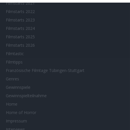
Filmstarts 2021
Filmstarts 2022
Filmstarts 2023
Filmstarts 2024
Filmstarts 2025
Filmstarts 2026
Filmtastic
Filmtipps
Französische Filmtage Tübingen-Stuttgart
Genres
Gewinnspiele
Gewinnspielteilnahme
Home
Home of Horror
Impressum
Interviews