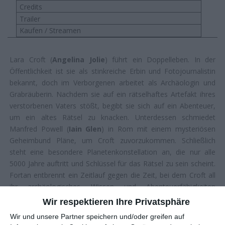
Credits
Trailer
Kaufen / Streamen
Lara Croft (
Angelina Jolie
) führt ein Doppelleben. In der
Öffentlichkeit ist sie als stinkreiche Erbin und Fotojournalistin
bekannt, doch im Verborgenen arbeitet als Archäologin und
Grabräuberin. Nachdem sie auf ein rätselhaftes Artefakt ihres
verstorbenen Vaters stößt, begibt sie sich auf ein Abenteuer,
um ein altes Rätsel zu knacken. Unterdessen schmiedet
Manfred Powell (
Iain Glen
) in Rom mit einem mysteriösen
Geheimbund Pläne, um Croft zuvorzukommen. Schließlich
steht eine besondere Planetenkonstellation an, die nur alle
5000 Jahre auftritt und Schlüssel für das Rätsel zu sein scheint.
Fortan entbrennt ein Zeitlauf gegen die Zeit, bei dem Croft all
ihr archäologisches Wissen und Abenteuerfähigkeiten
aufbringen muss.
Wir respektieren Ihre Privatsphäre
Wir und unsere Partner speichern und/oder greifen auf