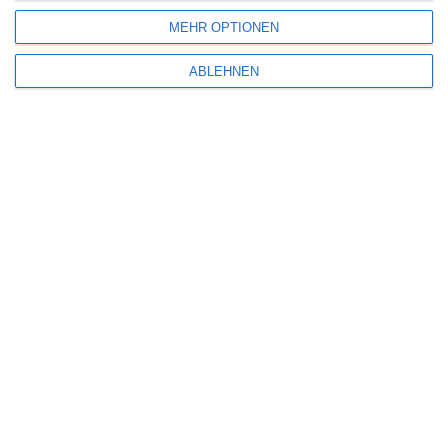
MEHR OPTIONEN
Name
*
ABLEHNEN
E-Mail-Adresse
*
Website
Benachrichtige mich über nachfolgende Kommentare via E-Mail.
Benachrichtige mich über neue Beiträge via E-Mail.