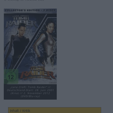
„Lara Croft: Tomb Raider“ //
Deutschland-Start: 28. Juni 2001
(Kino) // 2. November 2012
(DVD/Blu-ray)
Inhalt / Kritik