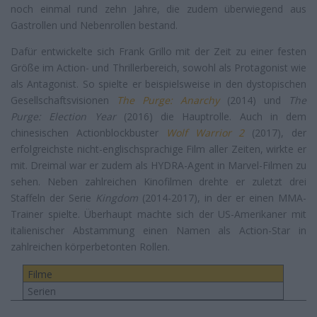
noch einmal rund zehn Jahre, die zudem überwiegend aus
Gastrollen und Nebenrollen bestand.
Dafür entwickelte sich Frank Grillo mit der Zeit zu einer festen
Größe im Action- und Thrillerbereich, sowohl als Protagonist wie
als Antagonist. So spielte er beispielsweise in den dystopischen
Gesellschaftsvisionen
The Purge: Anarchy
(2014) und
The
Purge: Election Year
(2016) die Hauptrolle. Auch in dem
chinesischen Actionblockbuster
Wolf Warrior 2
(2017), der
erfolgreichste nicht-englischsprachige Film aller Zeiten, wirkte er
mit. Dreimal war er zudem als HYDRA-Agent in Marvel-Filmen zu
sehen. Neben zahlreichen Kinofilmen drehte er zuletzt drei
Staffeln der Serie
Kingdom
(2014-2017), in der er einen MMA-
Trainer spielte. Überhaupt machte sich der US-Amerikaner mit
italienischer Abstammung einen Namen als Action-Star in
zahlreichen körperbetonten Rollen.
Filme
Serien