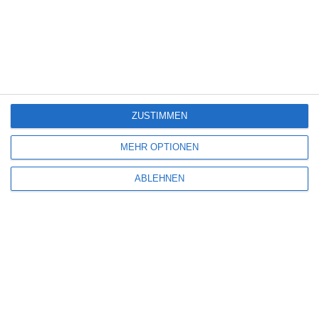
201
Mother’s Day
Schauspiel
0
201
Auftrag Rache
Schauspiel
0
200
ZUSTIMMEN
Olhos Azuis
Schauspiel
9
MEHR OPTIONEN
200
Blue Blood (TV)
Schauspiel
8
ABLEHNEN
200
The Madness of Jane (TV)
Schauspiel
8
200
Das Gesetz der Ehre
Schauspiel
8
200
iMurders – Chatroom des
Schauspiel
8
Todes