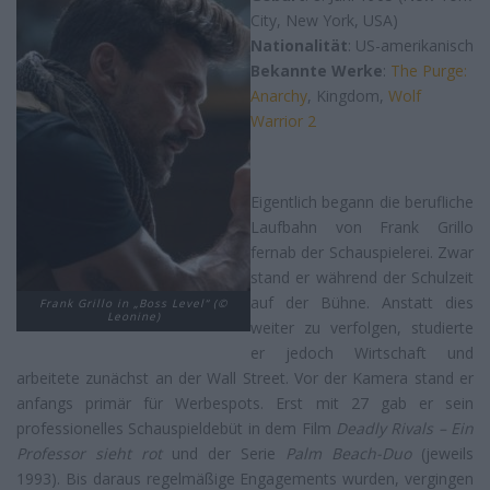
City, New York, USA)
Nationalität
: US-amerikanisch
Bekannte Werke
:
The Purge:
Anarchy
, Kingdom,
Wolf
Warrior 2
Eigentlich begann die berufliche
Laufbahn von Frank Grillo
fernab der Schauspielerei. Zwar
stand er während der Schulzeit
auf der Bühne. Anstatt dies
Frank Grillo in „Boss Level“ (©
Leonine)
weiter zu verfolgen, studierte
er jedoch Wirtschaft und
arbeitete zunächst an der Wall Street. Vor der Kamera stand er
anfangs primär für Werbespots. Erst mit 27 gab er sein
professionelles Schauspieldebüt in dem Film
Deadly Rivals – Ein
Professor
sieht rot
und der Serie
Palm Beach-Duo
(jeweils
1993). Bis daraus regelmäßige Engagements wurden, vergingen