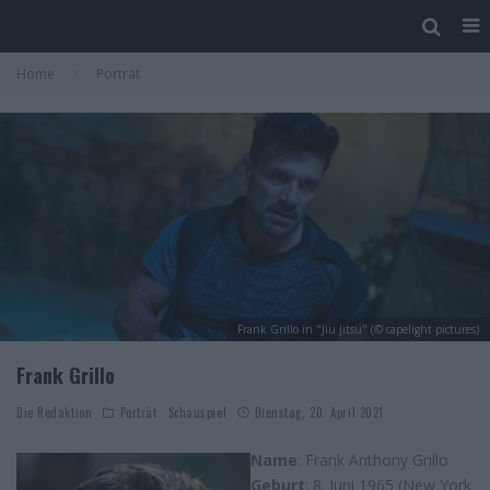
Home
Porträt
Frank Grillo in "Jiu Jitsu" (© capelight pictures)
Frank Grillo
Die Redaktion
Porträt
Schauspiel
Dienstag, 20. April 2021
Name
:
Frank Anthony Grillo
Geburt
: 8. Juni 1965 (New York