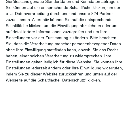
Gerätescans genaue Standortdaten und Kenndaten abfragen.
4
Sie können auf die entsprechende Schaltfläche klicken, um der
o. a. Datenverarbeitung durch uns und unsere 824 Partner
202
Lights Out
Schauspiel
zuzustimmen. Alternativ können Sie auf die entsprechende
4
Schaltfläche klicken, um die Einwilligung abzulehnen oder um
auf detailliertere Informationen zuzugreifen und um Ihre
202
Einstellungen vor der Zustimmung zu ändern.
Bitte beachten
King of Killers
Schauspiel
3
Sie, dass die Verarbeitung mancher personenbezogener Daten
ohne Ihre Einwilligung stattfinden kann, obwohl Sie das Recht
202
haben, einer solchen Verarbeitung zu widersprechen. Ihre
MR-9: Secret Agent
Schauspiel
3
Einstellungen gelten lediglich für diese Website. Sie können Ihre
Einstellungen jederzeit ändern oder Ihre Einwilligung widerrufen,
202
indem Sie zu dieser Website zurückkehren und unten auf der
Justice League: Warworld
Stimme
3
Webseite auf die Schaltfläche "Datenschutz" klicken.
202
Black Lotus
Schauspiel
3
202
One Day as a Lion
Schauspiel
3