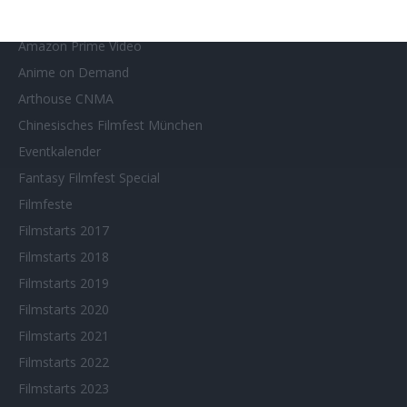
Aktuelle Neuerscheinungen
Amazon Prime Video
Anime on Demand
Arthouse CNMA
Chinesisches Filmfest München
Eventkalender
Fantasy Filmfest Special
Filmfeste
Filmstarts 2017
Filmstarts 2018
Filmstarts 2019
Filmstarts 2020
Filmstarts 2021
Filmstarts 2022
Filmstarts 2023