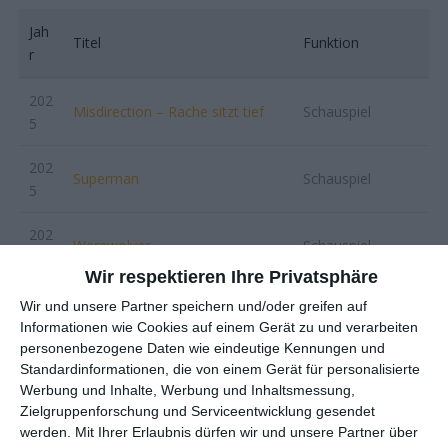
Jah
Titel
Funktion
r
202
Misdirection – Rache sitzt tief
Schauspiel
5
202
Superman
Schauspiel
5
202
Werewolves
Schauspiel
4
Wir respektieren Ihre Privatsphäre
202
Wir und unsere Partner speichern und/oder greifen auf
Die Alone
Schauspiel
4
Informationen wie Cookies auf einem Gerät zu und verarbeiten
personenbezogene Daten wie eindeutige Kennungen und
202
Standardinformationen, die von einem Gerät für personalisierte
Long Gone Heroes
Schauspiel
Werbung und Inhalte, Werbung und Inhaltsmessung,
4
Zielgruppenforschung und Serviceentwicklung gesendet
werden.
Mit Ihrer Erlaubnis dürfen wir und unsere Partner über
202
Hounds of War
Schauspiel