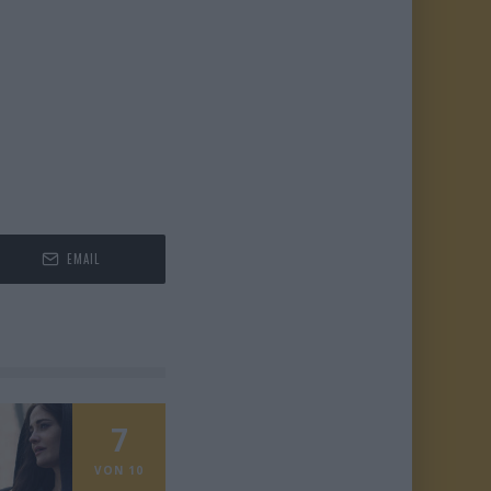
EMAIL
7
VON 10