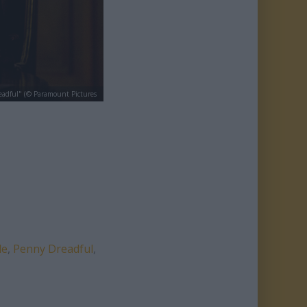
adful" (© Paramount Pictures
le
,
Penny Dreadful
,