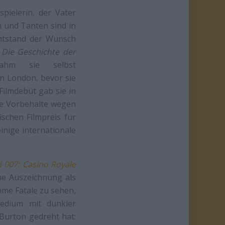
pielerin, der Vater
n und Tanten sind in
entstand der Wunsch
n
Die Geschichte der
ahm sie selbst
in London, bevor sie
Filmdebüt gab sie in
ße Vorbehalte wegen
schen Filmpreis für
inige internationale
 007: Casino Royale
ine Auszeichnung als
mme Fatale zu sehen,
Medium mit dunkler
 Burton gedreht hat: