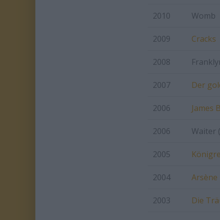
2010
Womb
2009
Cracks
2008
Frankly
2007
Der go
2006
James B
2006
Waiter 
2005
Königre
2004
Arsène
2003
Die Tr