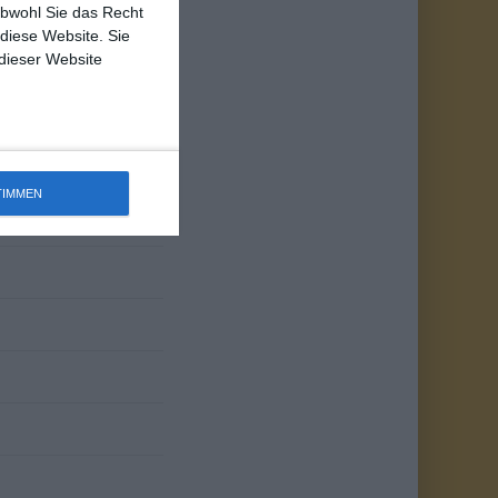
obwohl Sie das Recht
 diese Website. Sie
 dieser Website
TIMMEN