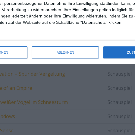
Schauspiel
r personenbezogener Daten ohne Ihre Einwilligung stattfinden kann, 
 Verarbeitung zu widersprechen. Ihre Einstellungen gelten lediglich für
ungen jederzeit ändern oder Ihre Einwilligung widerrufen, indem Sie zu
ia
Schauspiel
en auf der Webseite auf die Schaltfläche "Datenschutz" klicken.
ner wahren Geschichte
Schauspiel
el der besonderen Kinder
Schauspiel
ONEN
ABLEHNEN
ZUS
 2: A Dame to Kill For
Schauspiel
vation – Spur der Vergeltung
Schauspiel
se of an Empire
Schauspiel
 weißer Vogel im Schneesturm
Schauspiel
hadows
Schauspiel
 Sense
Schauspiel