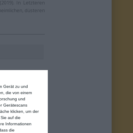
(2019). In Letzteren
heimlichen, düsteren
em Gerät zu und
n, die von einem
forschung und
ber Gerätescans
äche klicken, um der
Sie auf die
ere Informationen
dass die