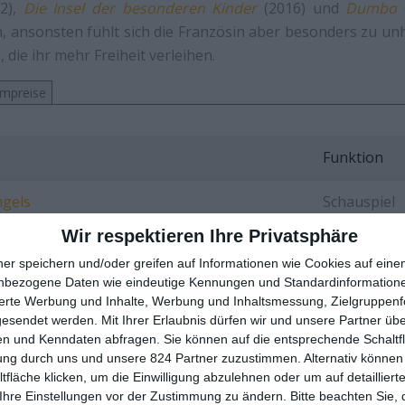
2),
Die Insel der besonderen Kinder
(2016) und
Dumbo
din, ansonsten fühlt sich die Französin aber besonders zu un
die ihr mehr Freiheit verleihen.
lmpreise
Funktion
ngels
Schauspiel
Wir respektieren Ihre Privatsphäre
i Musketiere: Milady
Schauspiel
ner speichern und/oder greifen auf Informationen wie Cookies auf ein
nbezogene Daten wie eindeutige Kennungen und Standardinformatione
i Musketiere: D’Artagnan
Schauspiel
sierte Werbung und Inhalte, Werbung und Inhaltsmessung, Zielgruppen
gesendet werden.
Mit Ihrer Erlaubnis dürfen wir und unsere Partner ü
o
Schauspiel
n und Kenndaten abfragen. Sie können auf die entsprechende Schaltfl
ung durch uns und unsere 824 Partner zuzustimmen. Alternativ können 
: Die Astronautin
Schauspiel
fläche klicken, um die Einwilligung abzulehnen oder um auf detailliert
Ihre Einstellungen vor der Zustimmung zu ändern.
Bitte beachten Sie, 