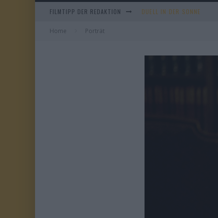
FILMTIPP DER REDAKTION
EVERYTIME
Home
Porträt
WHAM! – 10 DAYS IN CHIN
TANGLES
DUELL IN DER SONNE