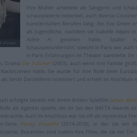
Ihre Mutter arbeitete als Sängerin und Schaus
schauspielerte nebenbei, auch diverse Cousine
künstlerischen Berufen tätig. Bei Eva Green 
als Jugendliche, nachdem sie Isabelle Adjani i
Adèle H.
gesehen hatte. Später n
© Disney)
Schauspielunterricht, sowohl in Paris wie auch 
in Paris Erfahrungen im Theater sammelte. Ihr 
cis Drama
Die Träumer
(2003), auch wenn ihre Familie gro
Nacktszenen hatte. Sie wurde für ihre Rolle beim Europäi
als beste Darstellerin nominiert und erhielt im Anschluss e
ch erfolgte bereits mit ihrem dritten Spielfilm
James Bond
 Rolle als Agentin spielte, die ihr bei den BAFTA Awards e
nbrachte. Auch im Anschluss war sie oft als mysteriöse Fe
or-Serie
Penny Dreadful
(2014-2016), in der sie ein 
rperte. Bekannter sind zudem ihre Filme, die sie mit Tim