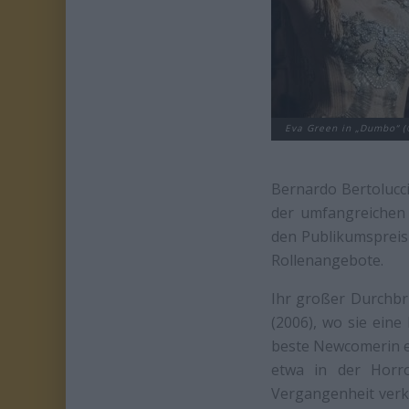
Eva Green in „Dumbo“ (
Bernardo Bertoluc
der umfangreichen 
den Publikumspreis 
Rollenangebote.
Ihr großer Durchbru
(2006), wo sie eine
beste Newcomerin ei
etwa in der Horr
Vergangenheit verkö