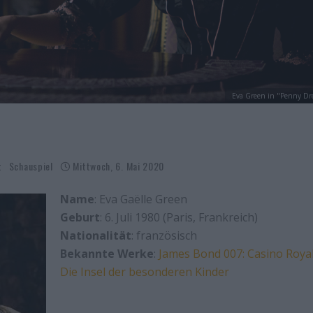
Eva Green in "Penny Dre
t
Schauspiel
Mittwoch, 6. Mai 2020
Name
: Eva Gaëlle Green
Geburt
: 6. Juli 1980 (Paris, Frankreich)
Nationalität
: französisch
Bekannte Werke
:
James Bond 007: Casino Roya
Die Insel der besonderen Kinder