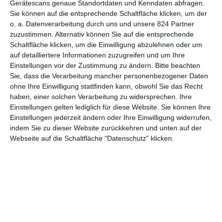
Gerätescans genaue Standortdaten und Kenndaten abfragen.
Sie können auf die entsprechende Schaltfläche klicken, um der
6
o. a. Datenverarbeitung durch uns und unsere 824 Partner
Nocebo
zuzustimmen. Alternativ können Sie auf die entsprechende
Schaltfläche klicken, um die Einwilligung abzulehnen oder um
auf detailliertere Informationen zuzugreifen und um Ihre
Einstellungen vor der Zustimmung zu ändern.
Bitte beachten
Sie, dass die Verarbeitung mancher personenbezogener Daten
1
2
3
…
5
ohne Ihre Einwilligung stattfinden kann, obwohl Sie das Recht
haben, einer solchen Verarbeitung zu widersprechen. Ihre
Einstellungen gelten lediglich für diese Website. Sie können Ihre
Einstellungen jederzeit ändern oder Ihre Einwilligung widerrufen,
indem Sie zu dieser Website zurückkehren und unten auf der
Webseite auf die Schaltfläche "Datenschutz" klicken.
MITGLIED WERDEN UND VORTEILE
GENIESSEN