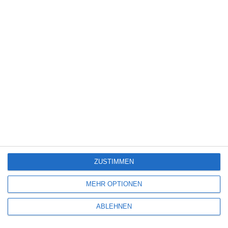
Science Fiction
(1.327)
Serie
(2.471)
Spiele-Adaption
(131)
Splatter
(21)
Sport
(344)
Stand-up-Comedy
(2)
Thriller
(3.178)
Western
(269)
4
The Devil’s Mouth – Der Teufelsschlund
ZUSTIMMEN
5
MEHR OPTIONEN
Die Chefin: Deadline
ABLEHNEN